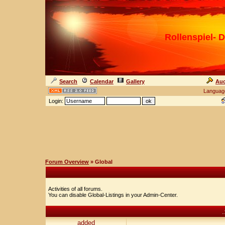
Rollenspiel- D
Search
Calendar
Gallery
Auc
Languag
Login:
Forum Overview
» Global
Activities of all forums.
You can disable Global-Listings in your Admin-Center.
.
added