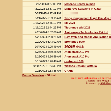
2/5/2026 8:27:06 PM
Massage Center AJman
7/22/2025 12:37:19 PM
Mangrove Kayaking in Qatar
5/25/2025 4:27:49 PM
!!!!!!!!!!!!!!
5/21/2025 6:33:15 AM
Trồng răng Implant là gì? Giải đáp 
1/16/2025 12:46:10 PM
EM 2021
1/16/2025 12:44:22 PM
Tipprunde WM 2022
4/26/2024 8:02:00 AM
Amigoways Technologies Pvt Ltd
4/26/2024 8:00:21 AM
Best Web And Mobile Application
2/20/2024 5:43:02 AM
promptigo pack
10/4/2023 9:05:49 AM
测试相册 公主头
5/23/2023 8:39:28 AM
Atomstack A10 Pro
5/23/2023 8:36:59 AM
Atomstack A10 Pro
5/15/2023 6:46:48 AM
cenforce d 160
9/30/2022 11:23:39 PM
Website Design Portfolio
7/21/2022 9:33:38 AM
GAME
Forum Overview
» Global
Spielt eure Lieblingsrollen eurer L
.: Script-Time:
0.018
|
Powered by
ASP-Fas