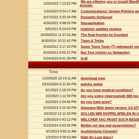
We are offering you to install Wor
2/25/2023 7:13:52 PM
domain.
2/16/2023 8:54:17 AM
Customizations: Screen Printing a
6/27/2022 3:33:34 PM
Doppelte Schlüssel
4/26/2022 4:08:03 PM
Hausaufgaben
6/5/2021 9:24:03 PM
triathlon saddles reviews
10/28/2015 11:57:01 AM
The final frontier he founded
8/20/2014 10:31:42 PM
Tipps & Tricks
9/10/2012 3:17:10 PM
Super Teure Taste (T) gebraucht vo
6/19/2012 6:00:22 PM
Nut Test (nichts zu Verkaufen)
5/24/2010 8:41:39 PM
Grill
.:
Time
1/19/2026 10:14:11 AM
download now
10/10/2024 6:11:56 PM
welche spiele
3/1/2023 2:18:33 PM
do you have medical condition?
2/2/2023 1:11:59 PM
Are you using nitazoxanide 500 mg 
2/2/2023 1:04:56 PM
do you have acne?
6/16/2019 2:10:30 PM
Appnana With latest version 3.5.10
4/2/2019 12:11:03 PM
SOLLEN WIR DOPPELSPIELEN IN 
1/26/2019 5:43:12 PM
WELCHER TAG PASST EUCH BESS
5/13/2014 5:53:26 PM
Wollen wir das mal ausprobieren?
5/1/2014 9:50:11 AM
Ausführliche Chronik?
1/2/2014 9:30:53 AM
Habt Ihr Lust dazu?