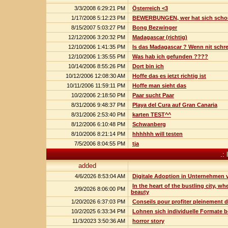
3/3/2008 6:29:21 PM
Österreich <3
1/17/2008 5:12:23 PM
BEWERBUNGEN, wer hat sich schon
8/15/2007 5:03:27 PM
Bong Bezwinger
12/12/2006 3:20:32 PM
Madagascar (richtig)
12/10/2006 1:41:35 PM
Is das Madagascar ? Wenn nit schrei
12/10/2006 1:35:55 PM
Was hab ich gefunden ????
10/14/2006 8:55:26 PM
Dort bin ich
10/12/2006 12:08:30 AM
Hoffe das es jetzt richtig ist
10/11/2006 11:59:11 PM
Hoffe man sieht das
10/2/2006 2:18:50 PM
Paar sucht Paar
8/31/2006 9:48:37 PM
Playa del Cura auf Gran Canaria
8/31/2006 2:53:40 PM
karten TEST^^
8/12/2006 6:10:48 PM
Schwanberg
8/10/2006 8:21:14 PM
hhhhhh will testen
7/5/2006 8:04:55 PM
tja
.:
added
4/6/2026 8:53:04 AM
Digitale Adoption in Unternehmen 
In the heart of the bustling city, w
2/9/2026 8:06:00 PM
beauty
1/20/2026 6:37:03 PM
Conseils pour profiter pleinement 
10/2/2025 6:33:34 PM
Lohnen sich individuelle Formate b
11/3/2023 3:50:36 AM
horror story