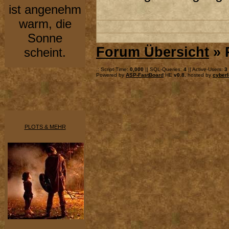
ist angenehm
warm, die
Sonne
Forum Übersicht
» 
scheint.
.: Script-Time:
0,000
|| SQL-Queries:
4
|| Active-Users:
3
Powered by
ASP-FastBoard
HE
v0.8
, hosted by
cyberl
PLOTS & MEHR