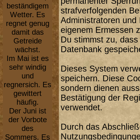
permanenter Sperrung
beständigem
strafverfolgenden B
Wetter. Es
Administratoren und
regnet genug
eigenem Ermessen zu
damit das
Du stimmst zu, dass
Getreide
Datenbank gespeiche
wächst.
Im Mai ist es
sehr windig
Dieses System verwe
und
speichern. Diese Co
regnersich. Es
sondern dienen aussc
gewittert
Bestätigung der Reg
häufig.
verwendet.
Der Juni ist
der Vorbote
Durch das Abschließ
des
Nutzungsbedingunge
Sommers. Es