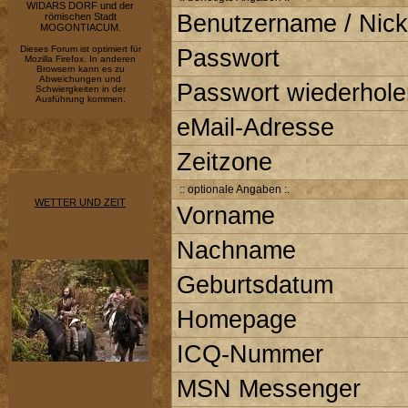
WIDARS DORF und der
Benutzername / Nick
römischen Stadt
MOGONTIACUM.
Dieses Forum ist optimiert für
Passwort
Mozilla Firefox. In anderen
Browsern kann es zu
Abweichungen und
Passwort wiederhole
Schwiergkeiten in der
Ausführung kommen.
eMail-Adresse
Zeitzone
:: optionale Angaben :.
WETTER UND ZEIT
Vorname
Nachname
Geburtsdatum
Homepage
ICQ-Nummer
MSN Messenger