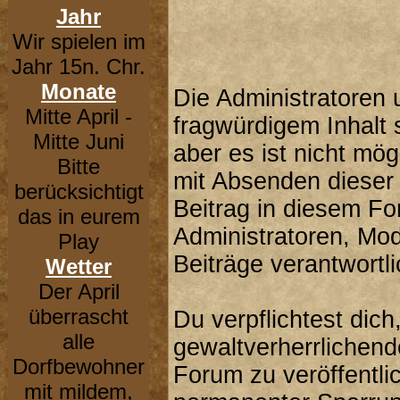
Jahr
Wir spielen im
Jahr 15n. Chr.
Monate
Die Administratoren
Mitte April -
fragwürdigem Inhalt 
Mitte Juni
aber es ist nicht mög
Bitte
mit Absenden dieser 
berücksichtigt
Beitrag in diesem F
das in eurem
Administratoren, Mod
Play
Beiträge verantwortli
Wetter
Der April
überrascht
Du verpflichtest dic
alle
gewaltverherrlichend
Dorfbewohner
Forum zu veröffentli
mit mildem,