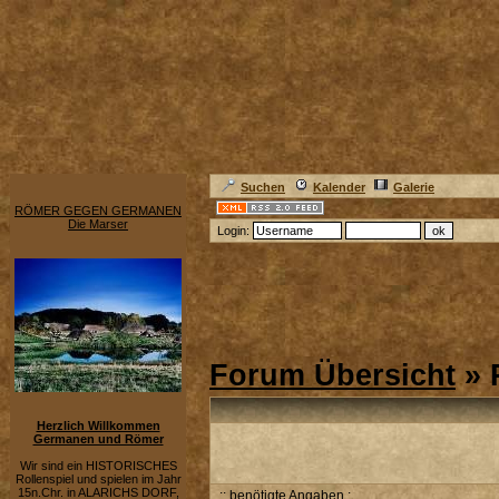
Suchen
Kalender
Galerie
RÖMER GEGEN GERMANEN
Die Marser
Login:
Forum Übersicht
» 
Herzlich Willkommen
Germanen und Römer
Wir sind ein HISTORISCHES
Rollenspiel und spielen im Jahr
15n.Chr. in ALARICHS DORF,
:: benötigte Angaben :.