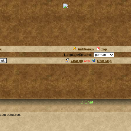
ie
Auktionen
Top
Language/Sprache:
Chat (
0
)
User-Map
new
.: Chat :.
at zu benutzen.