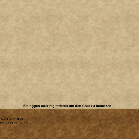
Einloggen oder registrieren um den Chat zu benutzen
ctive-Users:
3 210
:.
sted by
cyberlord.at