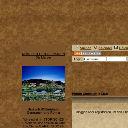
Suchen
Kalender
Galer
RÖMER GEGEN GERMANEN
Die Marser
Login:
Forum Übersicht
» Chat
Herzlich Willkommen
Einloggen oder registrieren um den Ch
Germanen und Römer
Wir sind ein HISTORISCHES
Rollenspiel und spielen im Jahr
15n.Chr. in ALARICHS DORF,