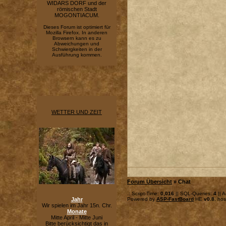
WIDARS DORF und der
römischen Stadt
MOGONTIACUM.
Dieses Forum ist optimiert für
Mozilla Firefox. In anderen
Browsern kann es zu
Abweichungen und
Schwiergkeiten in der
Ausführung kommen.
WETTER UND ZEIT
Forum Übersicht
» Chat
.: Script-Time:
0,016
|| SQL-Queries:
4
|| A
Jahr
Powered by
ASP-FastBoard
HE
v0.8
, ho
Wir spielen im Jahr 15n. Chr.
Monate
Mitte April - Mitte Juni
Bitte berücksichtigt das in