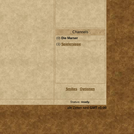
.: Channels :.
(
0
)
Die Marser
(1)
Spielersippe
Smilies
Optionen
Status:
ready
..
alle Zeiten sind
GMT +1:00