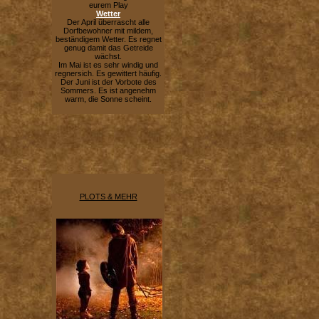
eurem Play
Wetter
Der April überrascht alle
Dorfbewohner mit mildem,
beständigem Wetter. Es regnet
genug damit das Getreide
wächst.
Im Mai ist es sehr windig und
regnersich. Es gewittert häufig.
Der Juni ist der Vorbote des
Sommers. Es ist angenehm
warm, die Sonne scheint.
PLOTS & MEHR