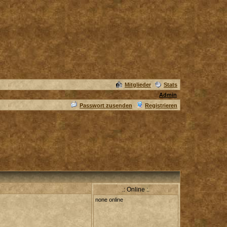
Mitglieder
Stats
Admin
Passwort zusenden
Registrieren
.: Online :.
none online