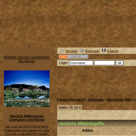
Suchen
Kalender
Galerie
RÖMER GEGEN GERMANEN
Die Marser
Login:
Forum Übersicht
»
Allgemein
»
Römische Wiki
» 
Seiten: (
1
) [1]
»
Herzlich Willkommen
Germanen und Römer
römische Militärbegriffe
Wir sind ein HISTORISCHES
Athina
Rollenspiel und spielen im Jahr
15n.Chr. in ALARICHS DORF,