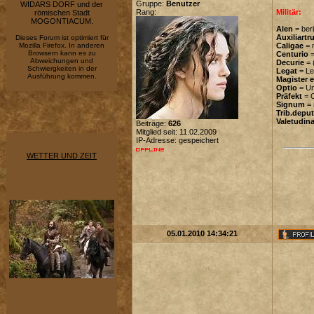
Gruppe:
Benutzer
WIDARS DORF und der
Rang:
Militär:
römischen Stadt
MOGONTIACUM.
Alen
= beri
Auxiliart
Dieses Forum ist optimiert für
Mozilla Firefox. In anderen
Caligae
= 
Browsern kann es zu
Centurio
=
Abweichungen und
Decurie
= 
Schwiergkeiten in der
Legat
= Le
Ausführung kommen.
Magister 
Optio
= Un
Präfekt
= O
Signum
= 
Trib.depu
Valetudin
Beiträge:
626
Mitglied seit: 11.02.2009
IP-Adresse: gespeichert
WETTER UND ZEIT
05.01.2010 14:34:21