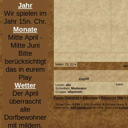
Jahr
Wir spielen im
Jahr 15n. Chr.
Monate
Mitte April -
Mitte Juni
Bitte
berücksichtigt
Seiten: (
1
) [1]
»
all
das in eurem
Play
Zugriff
Wetter
keine
Lesen:
alle
Schreiben:
Moderator
Der April
Gruppe:
allgemein
Forum Übersicht
»
Allgemein
»
Römische Wiki
» 
überrascht
.: Script-Time:
0,031
|| SQL-Queries:
6
|| Active-Users:
3
alle
Powered by
ASP-FastBoard
HE
v0.8
, hosted by
cyberl
Dorfbewohner
mit mildem,