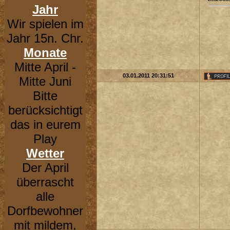
Jahr
Wir spielen im
Jahr 15n. Chr.
Monate
Mitte April -
03.01.2011 20:31:51
Mitte Juni
Bitte
berücksichtigt
das in eurem
Play
Wetter
Der April
überrascht
alle
Dorfbewohner
mit mildem,