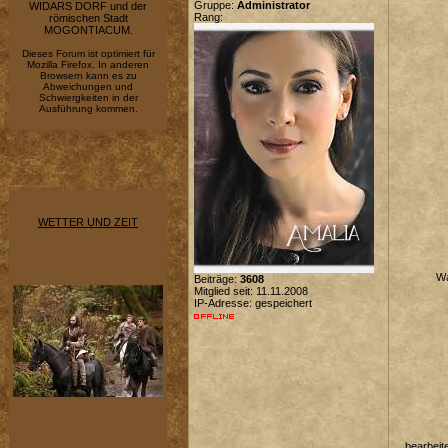
Gruppe:
Administrator
WIDARS DORF und der
Rang:
römischen Stadt
MOGONTIACUM.
Dieses Forum ist optimiert für
Mozilla Firefox. In anderen
Browsern kann es zu
Abweichungen und
Schwiergkeiten in der
Ausführung kommen.
WETTER UND ZEIT
Wa
Beiträge:
3608
Mitglied seit: 11.11.2008
IP-Adresse: gespeichert
bearbeit