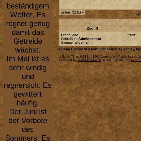
beständigem
Wetter. Es
Seiten: (
1
) [1]
»
all
regnet genug
Zugriff
damit das
keine
Lesen:
alle
Getreide
Schreiben:
Administrator
Gruppe:
allgemein
wächst.
Forum Übersicht
»
Partnerschaften
»
Fantasy, My
Im Mai ist es
.: Script-Time:
0,031
|| SQL-Queries:
6
|| Active-Users:
1
Powered by
ASP-FastBoard
HE
v0.8
, hosted by
cyberl
sehr windig
und
regnersich. Es
gewittert
häufig.
Der Juni ist
der Vorbote
des
Sommers. Es