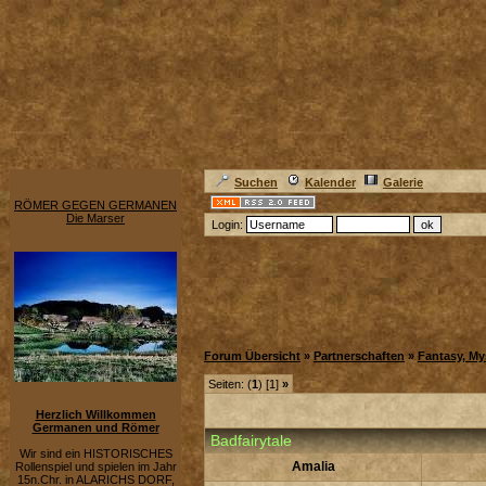
Suchen
Kalender
Galerie
RÖMER GEGEN GERMANEN
Die Marser
Login:
Forum Übersicht
»
Partnerschaften
»
Fantasy, My
Seiten: (
1
) [1]
»
Herzlich Willkommen
Germanen und Römer
Badfairytale
Wir sind ein HISTORISCHES
Amalia
Rollenspiel und spielen im Jahr
15n.Chr. in ALARICHS DORF,