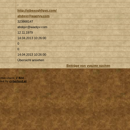
-
http://stbexoqhfgyo.com/
ahdqxr@waotyv.com
323868147
ahdqxr@waotyv.com
12.11.1979
14.04.2013 10:26:00
0
0
14.04.2013 10:26:00
Übersicht ansehen
Beiträge von yvpzmr suchen
ctive-Users:
2 824
:.
sted by
cyberlord.at