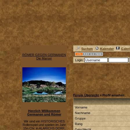
Suchen
Kalender
Galer
RÖMER GEGEN GERMANEN
Die Marser
Login:
Forum Übersicht
» Profil ansehen
Vorname
Herzlich Willkommen
Nachname
Germanen und Römer
Gruppe
Wir sind ein HISTORISCHES
Rang
Rollenspiel und spielen im Jahr
15n.Chr. in ALARICHS DORF,
Geschlecht