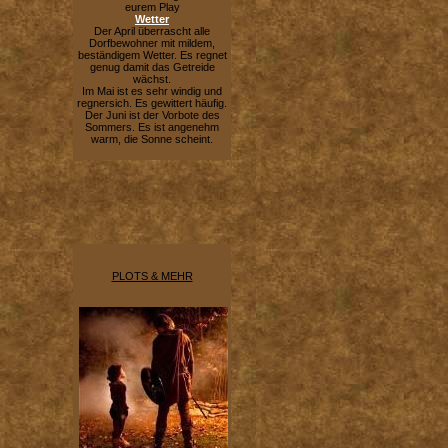
eurem Play
Wetter
Der April überrascht alle
Dorfbewohner mit mildem,
beständigem Wetter. Es regnet
genug damit das Getreide
wächst.
Im Mai ist es sehr windig und
regnersich. Es gewittert häufig.
Der Juni ist der Vorbote des
Sommers. Es ist angenehm
warm, die Sonne scheint.
PLOTS & MEHR