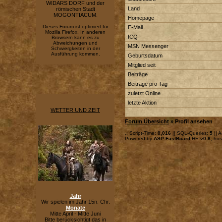
WIDARS DORF und der
Land
römischen Stadt
MOGONTIACUM.
Homepage
Dieses Forum ist optimiert für
E-Mail
Mozilla Firefox. In anderen
ICQ
Browsern kann es zu
Abweichungen und
MSN Messenger
Schwiergkeiten in der
Ausführung kommen.
Geburtsdatum
Mitglied seit
Beiträge
Beiträge pro Tag
zuletzt Online
letzte Aktion
WETTER UND ZEIT
Forum Übersicht
» Profil ansehen
.: Script-Time:
0,016
|| SQL-Queries:
5
|| A
Powered by
ASP-FastBoard
HE
v0.8
, ho
Jahr
Wir spielen im Jahr 15n. Chr.
Monate
Mitte April - Mitte Juni
Bitte berücksichtigt das in