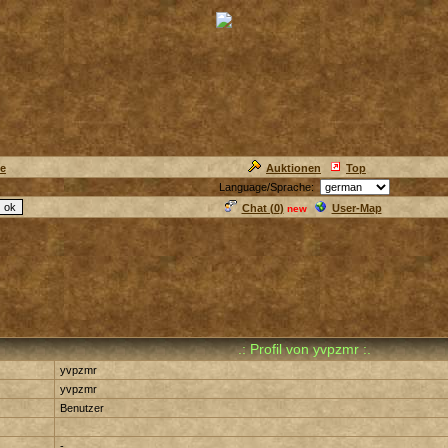
ie
Auktionen
Top
Language/Sprache:
Chat (
0
)
User-Map
new
.: Profil von yvpzmr :.
yvpzmr
yvpzmr
Benutzer
-