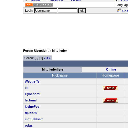
Languag
Login:
Cha
Forum Übersicht
» Mitglieder
Seiten: (
3
) [1]
2
3
»
Mitgliederliste
Online
Nickname
Homepage
Webtreffs
lili
Cyberlord
lachmal
kleineFee
djudo89
einfuehlsam
pdqs