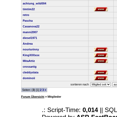
achtung_wild004
timtim22
retro
Pascha
Casanova22
manni2007
diesel1971
Andrea
nouriurinny
KingXXXxxx
MitaAttiz
crossartig
cleddyslata
dominoii
sortieren nach
Seiten: (
3
) [1]
2
3
»
Forum Übersicht
» Mitglieder
.: Script-Time:
0,014
|| SQL