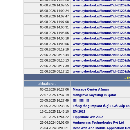
05.08.2026 14:09:55
www.cyberlord.at/forum/?id=8120&t
05.08.2026 14:09:24
www.cyberlord.at/forum/?id=8120&t
05.08.2026 14:07:47
www.cyberlord.at/forum/?id=8120&t
05.08.2026 14:07:08
www.cyberlord.at/forum/?id=8120&t
05.08.2026 14:06:31
www.cyberlord.at/forum/?id=8120&t
05.08.2026 14:05:55
www.cyberlord.at/forum/?id=8120&t
05.08.2026 14:05:18
www.cyberlord.at/forum/?id=8120&t
05.08.2026 14:00:56
www.cyberlord.at/forum/?id=8120&t
22.06.2026 08:19:19
www.cyberlord.at/forum/?id=8120&t
22.06.2026 08:18:44
www.cyberlord.at/forum/?id=8120&t
22.06.2026 08:18:13
www.cyberlord.at/forum/?id=8120&t
22.06.2026 08:17:39
www.cyberlord.at/forum/?id=8120&t
22.06.2026 08:17:12
www.cyberlord.at/forum/?id=8120&t
.: n
aktualisiert
05.02.2026 20:27:06
Massage Center AJman
22.07.2025 12:37:19
Mangrove Kayaking in Qatar
25.05.2025 16:27:49
!!!!!!!!!!!!!!
21.05.2025 06:33:15
Trồng răng Implant là gì? Giải đáp ch
16.01.2025 12:46:10
EM 2021
16.01.2025 12:44:22
Tipprunde WM 2022
26.04.2024 08:02:00
Amigoways Technologies Pvt Ltd
26.04.2024 08:00:21
Best Web And Mobile Application D