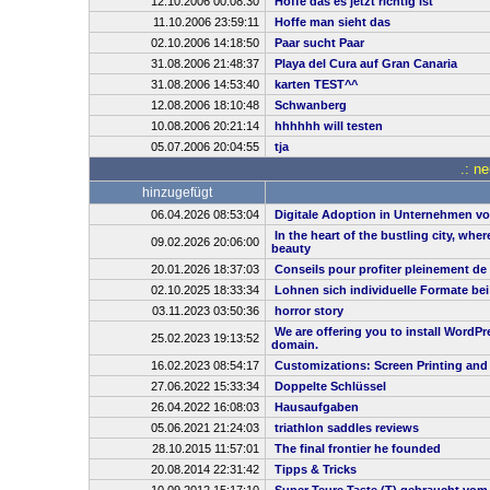
12.10.2006 00:08:30
Hoffe das es jetzt richtig ist
11.10.2006 23:59:11
Hoffe man sieht das
02.10.2006 14:18:50
Paar sucht Paar
31.08.2006 21:48:37
Playa del Cura auf Gran Canaria
31.08.2006 14:53:40
karten TEST^^
12.08.2006 18:10:48
Schwanberg
10.08.2006 20:21:14
hhhhhh will testen
05.07.2006 20:04:55
tja
.: n
hinzugefügt
06.04.2026 08:53:04
Digitale Adoption in Unternehmen vo
In the heart of the bustling city, whe
09.02.2026 20:06:00
beauty
20.01.2026 18:37:03
Conseils pour profiter pleinement de
02.10.2025 18:33:34
Lohnen sich individuelle Formate be
03.11.2023 03:50:36
horror story
We are offering you to install WordP
25.02.2023 19:13:52
domain.
16.02.2023 08:54:17
Customizations: Screen Printing and
27.06.2022 15:33:34
Doppelte Schlüssel
26.04.2022 16:08:03
Hausaufgaben
05.06.2021 21:24:03
triathlon saddles reviews
28.10.2015 11:57:01
The final frontier he founded
20.08.2014 22:31:42
Tipps & Tricks