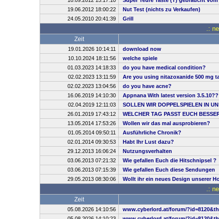
10.09.2012 15:17:10
Super Teure Taste (T) gebraucht vom
19.06.2012 18:00:22
Nut Test (nichts zu Verkaufen)
24.05.2010 20:41:39
Grill
.: n
Zeit
19.01.2026 10:14:11
download now
10.10.2024 18:11:56
welche spiele
01.03.2023 14:18:33
do you have medical condition?
02.02.2023 13:11:59
Are you using nitazoxanide 500 mg ta
02.02.2023 13:04:56
do you have acne?
16.06.2019 14:10:30
Appnana With latest version 3.5.10??
02.04.2019 12:11:03
SOLLEN WIR DOPPELSPIELEN IN UN
26.01.2019 17:43:12
WELCHER TAG PASST EUCH BESSE
13.05.2014 17:53:26
Wollen wir das mal ausprobieren?
01.05.2014 09:50:11
Ausführliche Chronik?
02.01.2014 09:30:53
Habt Ihr Lust dazu?
29.12.2013 16:06:24
Nutzungsverhalten
03.06.2013 07:21:32
Wie gefallen Euch die Hitschnipsel ?
03.06.2013 07:15:39
Wie gefallen Euch diese Sendungen
29.05.2013 08:30:06
Wollt ihr ein neues Design unserer 
.: n
Zeit
05.08.2026 14:10:56
www.cyberlord.at/forum/?id=8120&t
05.08.2026 14:10:23
www.cyberlord.at/forum/?id=8120&t