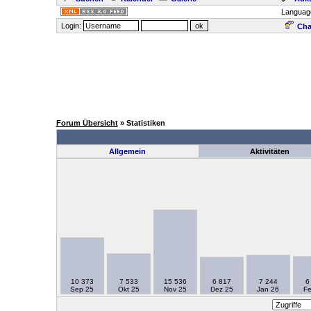
Languag
Login:
Cha
Forum Übersicht
» Statistiken
Allgemein
Aktivitäten
10 373
7 533
15 536
6 817
7 244
6
Sep 25
Okt 25
Nov 25
Dez 25
Jan 26
Fe