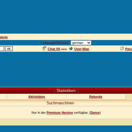
lerie
Language/Sprache:
Chat (
0
)
User-Map
Pas
new
.: Statistiken :.
Aktivitäten
Rekorde
Suchmaschinen
Nur in der
Premium-Version
verfügbar. (
Demo
)