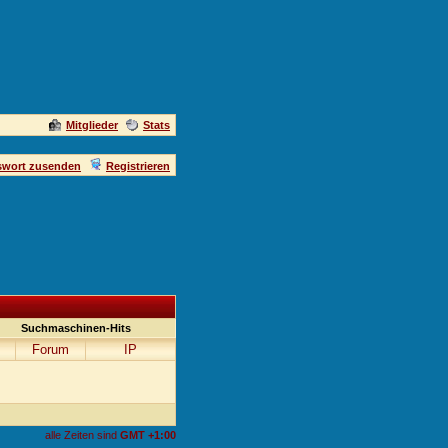
Mitglieder
Stats
swort zusenden
Registrieren
Suchmaschinen-Hits
Forum
IP
alle Zeiten sind
GMT +1:00