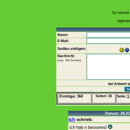
So könnte
eigene
Name:
E-Mail:
Smilies einfügen:
Nachricht:
(max. 500 Zeichen)
bei Antwort 
Einträge: 360
Seiten: 36
1
Seite:
Datum: 26.03
ich
schrieb:
ich hab n besseres!