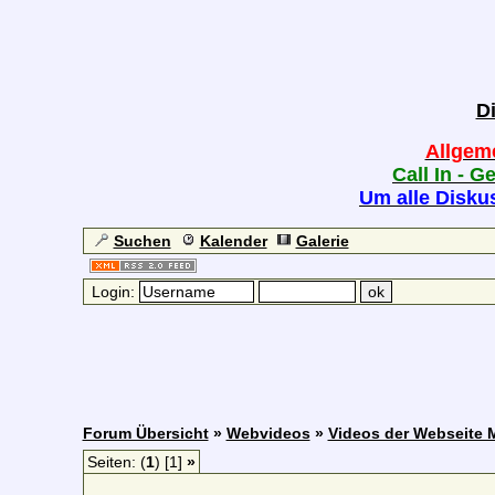
D
Allgem
Call In - G
Um alle Diskus
Suchen
Kalender
Galerie
Login:
Forum Übersicht
»
Webvideos
»
Videos der Webseite 
Seiten: (
1
) [1]
»