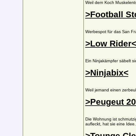
Weil dem Koch Muskelentspa
>Football S
Werbespot für das San Fr
>Low Rider
Ein Ninjakämpfer säbelt s
>Ninjabix<
Weil jemand einen zerbeul
>Peugeut 20
Die Wohnung ist schmutzig
aufleckt, hat sie eine Idee.
>Tounge Cle