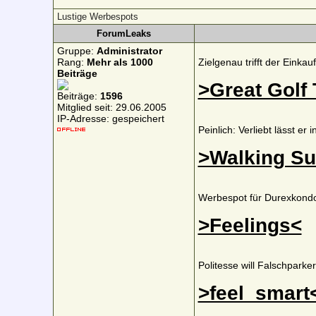
Lustige Werbespots
ForumLeaks
Gruppe:
Administrator
Rang:
Mehr als 1000
Zielgenau trifft der Einkau
Beiträge
>Great Golf
Beiträge:
1596
Mitglied seit: 29.06.2005
IP-Adresse: gespeichert
Peinlich: Verliebt lässt er
>Walking S
Werbespot für Durexkon
>Feelings<
Politesse will Falschparke
>feel_smart