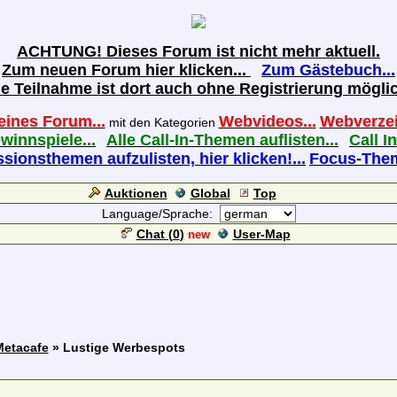
ACHTUNG! Dieses Forum ist nicht mehr aktuell.
Zum neuen Forum hier klicken...
Zum Gästebuch...
ie Teilnahme ist dort auch ohne Registrierung möglic
eines Forum...
Webvideos...
Webverzei
mit den Kategorien
ewinnspiele...
Alle Call-In-Themen auflisten...
Call In
sionsthemen aufzulisten, hier klicken!...
Focus-Theme
Auktionen
Global
Top
Language/Sprache:
Chat (
0
)
User-Map
new
Metacafe
» Lustige Werbespots