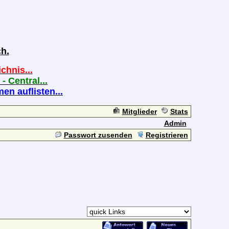
h.
chnis...
 - Central...
n auflisten...
Mitglieder
Stats
Admin
Passwort zusenden
Registrieren