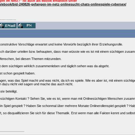
en im Netz?" ist auch als
eBook
erhältlich unter
/ebook/bid-240826-gefangen-im-netz-onlinesucht-chats-onlinespiele-cybersex/
..................
konstruktive Vorschläge erwartet und keine Vorwürfe bezüglich ihrer Erziehungsrolle.
ch darüber urteilen bzw. behaupten, dass man wüsste wie es ist mit einem süchtigen zusa
n Menschen, bei diesen Themen mitzureden.
 mit dem süchtigen wirklich zusammenleben und täglich sehen was da abgeht.
st schon gespielt haben.
gen, was das Spiel macht und was nicht, da ich es spiele. Wie es aber ist, mit einem sücht
 dazu nicht viel sagen und mache das auch nicht.
iv beteiligt.
nesüchtigen Kontakt ? Sehen Sie, wie es ist, wenn man mit Onlinesüchtigen Menschen zusam
n Spiel gespielt ? Haben Sie schonmal über mehrere Monate Onlinerollenspiel gespielt ? Habe
t, so disqualifizieren Sie sich für diese Thematik. Erst wenn man alle Fakten kennt und sel