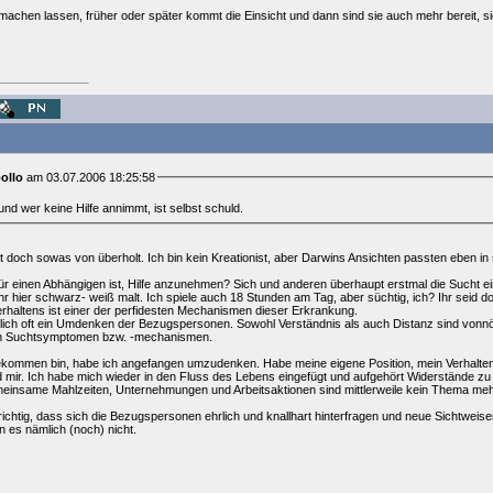
machen lassen, früher oder später kommt die Einsicht und dann sind sie auch mehr bereit, si
ollo
am 03.07.2006 18:25:58
und wer keine Hilfe annimmt, ist selbst schuld.
st doch sowas von überholt. Ich bin kein Kreationist, aber Darwins Ansichten passten eben in 
ür einen Abhängigen ist, Hilfe anzunehmen? Sich und anderen überhaupt erstmal die Sucht e
 Ihr hier schwarz- weiß malt. Ich spiele auch 18 Stunden am Tag, aber süchtig, ich? Ihr seid 
erhaltens ist einer der perfidesten Mechanismen dieser Erkrankung.
lich oft ein Umdenken der Bezugspersonen. Sowohl Verständnis als auch Distanz sind vonnöt
den Suchtsymptomen bzw. -mechanismen.
gekommen bin, habe ich angefangen umzudenken. Habe meine eigene Position, mein Verhalten
mir. Ich habe mich wieder in den Fluss des Lebens eingefügt und aufgehört Widerstände zu
meinsame Mahlzeiten, Unternehmungen und Arbeitsaktionen sind mittlerweile kein Thema meh
 richtig, dass sich die Bezugspersonen ehrlich und knallhart hinterfragen und neue Sichtweis
 es nämlich (noch) nicht.