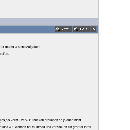
t,er macht ja seine Aufgaben.
reifen.
anderes,als vorm TV/PC zu hocken,brauchen se ja auch nicht.
)
die sind 30 , wohnen bei mum/dad und verzocken ein großteil ihres