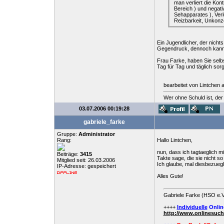
man verliert die Kon
Bereich ) und negat
Sehapparates ), Ver
Reizbarkeit, Unkonze
Ein Jugendlicher, der nicht
Gegendruck, dennoch kann i
Frau Farke, haben Sie selb
Tag für Tag und täglich sor
bearbeitet von Lintchen
Wer ohne Schuld ist, der
03.07.2006 00:19:28
gabriele_farke
Gruppe:
Administrator
Rang:
Hallo Lintchen,
nun, dass ich tagtaeglich m
Beiträge:
3415
Takte sage, die sie nicht s
Mitglied seit: 26.03.2006
Ich glaube, mal diesbezuegl
IP-Adresse: gespeichert
Alles Gute!
Gabriele Farke (HSO e.V
++++
Individuelle
Onlin
http://www.onlinesuc