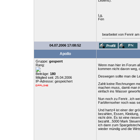
Lebens).
Lg,
Fen
bearbeitet von Fenrir am
04.07.2006 17:08:52
Apollo
Gruppe:
gesperrt
Rang:
Wenn man hier im Forum alle
kommen nicht davon weg, de
Beiträge:
180
Deswegen sollte man die Leu
Mitglied seit: 25.04.2006
IP-Adresse: gespeichert
Zahlt keine Rechnungen mehr
machen muss, damit man in d
einfach ins Wasser geworfe
Nun noch zu Fenrir...ich w
Farbfernseher noch was selt
Und hartz4 ist einer der 
bezahlen, Essen, Kleidung,
nicht drin. Es ist eine rie
bezahlt...5000 Mark Steuer
ich dann zum Spargelsteche
wieder mündig und die Wirts