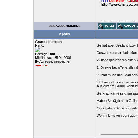
++++
Das Buch "Gefang
http://www.ciando.com
........................................
03.07.2006 06:58:54
Apollo
Gruppe:
gesperrt
Rang:
Sie hat aber Beistand bzw. 
Desweiteren darf kein Mens
Beiträge:
180
Mitglied seit: 25.04.2006
2 Dinge qualifizieren eine
IP-Adresse: gespeichert
1. Direkte betroffene, die
2. Man muss das Spiel selb
Ich kann z.b. sehr genau sa
Aus diesem Grund, kann ich
Sie Frau Farke sind nur pass
Haben Sie täglich mit Onli
Oder haben Sie schonmal ei
Wenn nichts von dem zutriff