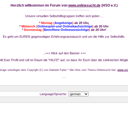
Herzlich willkommen im Forum von
www.onlinesucht.de
(HSO e.V.)
...........................................................
Unsere virtuellen Selbsthilfegruppen treffen sich jeden ...
*
Montag (
Angehörige
)
ab 20 Uhr,
*
Mittwoch (
Onlinespiel-und Onlinekaufsüchtige
)
ab 20 Uhr
*
Donnerstag (
Betroffene Onlinesexsüchtige
)
ab 20 Uhr!
Es geht um EUREN gegenseitigen Erfahrungsaustausch und um die Hilfe zur Selbsthilfe.
...+++ Klick auf den Banner +++
stellt Euer Profil und ruft im Raum die "HILFE" auf, so dass Ihr Euch über die zahlreichen Mögli
iträge unterliegen dem Copyright (C) von Gabriele Farke * Alle Infos zum Thema Onlinesucht hier:
www.onl
....
Language/Sprache: