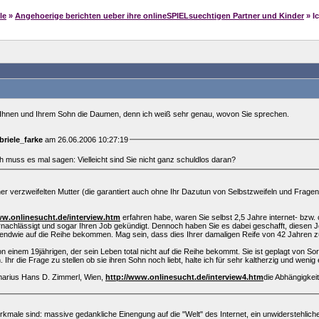
le
»
Angehoerige berichten ueber ihre onlineSPIELsuechtigen Partner und Kinder
» I
e Ihnen und Ihrem Sohn die Daumen, denn ich weiß sehr genau, wovon Sie sprechen.
briele_farke
am 26.06.2006 10:27:19
ich muss es mal sagen: Vielleicht sind Sie nicht ganz schuldlos daran?
iner verzweifelten Mutter (die garantiert auch ohne Ihr Dazutun von Selbstzweifeln und Fragen
ww.onlinesucht.de/interview.htm
erfahren habe, waren Sie selbst 2,5 Jahre internet- bzw
nachlässigt und sogar Ihren Job gekündigt. Dennoch haben Sie es dabei geschafft, diesen J
ndwie auf die Reihe bekommen. Mag sein, dass dies Ihrer damaligen Reife von 42 Jahren z
n einem 19jährigen, der sein Leben total nicht auf die Reihe bekommt. Sie ist geplagt von So
hr die Frage zu stellen ob sie ihren Sohn noch liebt, halte ich für sehr kaltherzig und wenig
imarius Hans D. Zimmerl, Wien,
http://www.onlinesucht.de/interview4.htm
die Abhängigkei
kmale sind: massive gedankliche Einengung auf die "Welt" des Internet, ein unwiderstehlicher