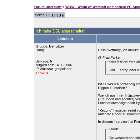
Forum Übersicht
»
WOW - World of Warcraft und andere PC-Spie
Seiten: (
3
)
1
[2]
3
»
Ich habe DSL abgeschaltet
Lintchen
Gruppe:
Benutzer
Rang:
Hallo "Rettung", ich drück
@ Frau Farke:
Beiträge:
5
geschrieben von
ga
Mitglied seit: 14.06.2006
IP-Adresse: gespeichert
Und ... sorry, aber 
Ist es wirklich notwendig e
Rippen zu stoßen?
Wie ich aus Ihren
http://w
(Freunden und Tochter) ver
Lebensnotwendige noch irge
"Rettung" hingegen redet vo
unter die Räder zu kommen. I
In diesem Interview hat Pr
Quote
Die wesentlichen Mer