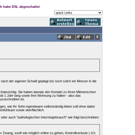
ch habe DSL abgeschaltet
 nach der eigenen Schuld geplagt ist) noch solch ein Messer in die
. chatsüchtig. Sie haben damals den Kontakt zu Ihren Mitmenschen
ob 1 Jahr lang sowie Ihre Wohnung zu halten - also das
uzuschreiben ist.
rgen, wie Ihr Sohn irgendwann selbstständig leben soll ohne dabei
 einfühlsam sowie oberflächlich.
t oder auch "pathologischen Internetgebrauch" wie folgt beschrieben:
 Zwang, sooft wie möglich online zu gehen, Kontrollverluste ( d.h.