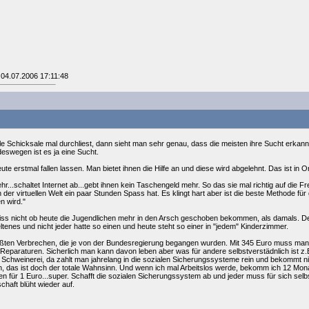
 04.07.2006 17:11:48
 Schicksale mal durchliest, dann sieht man sehr genau, dass die meisten ihre Sucht erkannt 
swegen ist es ja eine Sucht.
te erstmal fallen lassen. Man bietet ihnen die Hilfe an und diese wird abgelehnt. Das ist in 
...schaltet Internet ab...gebt ihnen kein Taschengeld mehr. So das sie mal richtig auf die Fr
er virtuellen Welt ein paar Stunden Spass hat. Es klingt hart aber ist die beste Methode f
n wird."
eiss nicht ob heute die Jugendlichen mehr in den Arsch geschoben bekommen, als damals. De
enes und nicht jeder hatte so einen und heute steht so einer in "jedem" Kinderzimmer.
größten Verbrechen, die je von der Bundesregierung begangen wurden. Mit 345 Euro muss 
 Reparaturen. Sicherlich man kann davon leben aber was für andere selbstverstädnlich ist z
sen Schweinerei, da zahlt man jahrelang in die sozialen Sicherungssysteme rein und bekommt n
n, das ist doch der totale Wahnsinn. Und wenn ich mal Arbeitslos werde, bekomm ich 12 M
n für 1 Euro...super. Schafft die sozialen Sicherungssystem ab und jeder muss für sich sel
chaft blüht wieder auf.