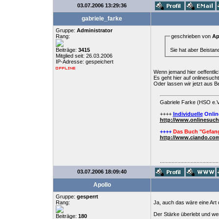
03.07.2006 13:29:36
gabriele_farke
Gruppe:
Administrator
Rang:
geschrieben von
Ap
Sie hat aber Beistan
Beiträge:
3415
Mitglied seit: 26.03.2006
IP-Adresse: gespeichert
Wenn jemand hier oeffentlic
Es geht hier auf onlinesucht
Oder lassen wir jetzt aus 
Gabriele Farke (HSO e.V
++++
Individuelle
Onlin
http://www.onlinesuc
++++
Das Buch "Gefang
http://www.ciando.com
........................................
03.07.2006 18:09:40
Apollo
Gruppe:
gesperrt
Rang:
Ja, auch das wäre eine Art 
Der Stärke überlebt und wer
Beiträge:
180