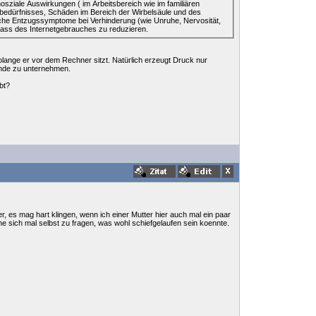
osziale Auswirkungen ( im Arbeitsbereich wie im familiären
fbedürfnisses, Schäden im Bereich der Wirbelsäule und des
he Entzugssymptome bei Verhinderung (wie Unruhe, Nervosität,
usmass des Internetgebrauches zu reduzieren.
solange er vor dem Rechner sitzt. Natürlich erzeugt Druck nur
ende zu unternehmen.
bt?
, es mag hart klingen, wenn ich einer Mutter hier auch mal ein paar
hne sich mal selbst zu fragen, was wohl schiefgelaufen sein koennte.