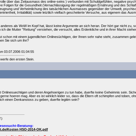
trolle über das Zeitausmass des online-seins ) verbunden mit Schuldgefühlen, negative psych
ive Folgen für die Gesundheit (Vernachlässigung der regelmäßigen Ernährung und des Schla
leugnung und Verheimlichung des tatsächlichen Ausmasses gegenüber der Umwelt, psychisc
ntriertheit, Irritabilität) sowie letztlich vielfach gescheiterte Versuche, aus eigenem das A
s anderes als WoW im Kopf hat, lässt keine Argumente an sich heran. Der hört gar nicht zu, 
ch die Mutter "Rettung" verstehen, die versucht, alles Erdenkliche und in ihrer Macht steh
st schon mit einem jugendlichen Onlinesüchtigen, der Ihnen sehr nahe steht, zusammen gele
gen Sie sich um ihn?
 am 03.07.2006 01:04:55
 werfe den ersten Stein.
it Onlinesuechtigen und deren Angehoerigen zu tun habe, duerfte keine Geheimnis sein. Sicher
o gerne hoeren mag. Aber es ist wirklich leider so, dass die Eltern oft schimpfen und toben, o
ich einen Denkanstoss zu geben, duerfte legitim sein?
.)
esexsucht-Beratung:
ht.de/Kosten HSO-2014-OK.pdf