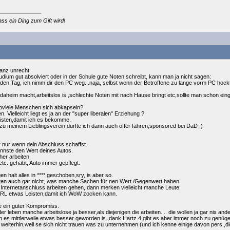
ass ein Ding zum Gift wird!
ganz unrecht.
tudium gut absolviert oder in der Schule gute Noten schreibt, kann man ja nicht sagen:
eden Tag, ich nimm dir den PC weg...naja, selbst wenn der Betroffene zu lange vorm PC hock
 daheim macht,arbeitslos is ,schlechte Noten mit nach Hause bringt etc,sollte man schon eing
 soviele Menschen sich abkapseln?
 Vielleicht liegt es ja an der "super liberalen" Erziehung ?
isten,damit ich es bekomme.
u meinem Lieblingsverein durfte ich dann auch öfter fahren,sponsored bei DaD ;)
r nur wenn dein Abschluss schaffst.
ennste den Wert deines Autos.
er arbeiten.
etc. gehabt, Auto immer gepflegt.
n halt alles in **** geschoben,sry, is aber so.
en auch gar nicht, was manche Sachen für nen Wert /Gegenwert haben.
 Internetanschluss arbeiten gehen, dann merken vielleicht manche Leute:
m RL etwas Leisten,damit ich WoW zocken kann.
le ein guter Kompromiss.
er leben manche arbeitslose ja besser,als diejenigen die arbeiten.... die wollen ja gar nix 
 es mittlerweile etwas besser geworden is ,dank Hartz 4,gibt es aber immer noch zu genüge
s weiterhin,weil se sich nicht trauen was zu unternehmen.(und ich kenne einige davon pers.,