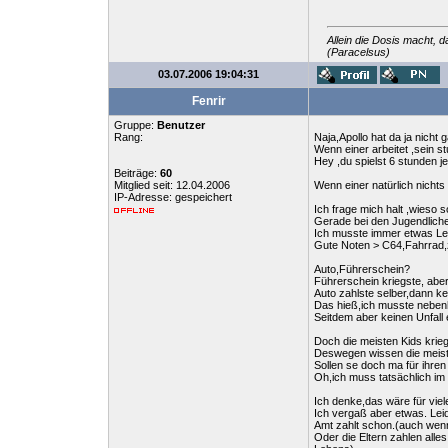
Allein die Dosis macht, d
(Paracelsus)
03.07.2006 19:04:31
Fenrir
Gruppe:
Benutzer
Rang:
Naja,Apollo hat da ja nicht 
Wenn einer arbeitet ,sein s
Hey ,du spielst 6 stunden j
Beiträge:
60
Mitglied seit: 12.04.2006
Wenn einer natürlich nichts
IP-Adresse: gespeichert
Ich frage mich halt ,wieso
Gerade bei den Jugendlichen.
Ich musste immer etwas Le
Gute Noten > C64,Fahrrad,z
Auto,Führerschein?
Führerschein kriegste, abe
Auto zahlste selber,dann k
Das hieß,ich musste nebenh
Seitdem aber keinen Unfall 
Doch die meisten Kids kriege
Deswegen wissen die meist
Sollen se doch ma für ihren
Oh,ich muss tatsächlich i
Ich denke,das wäre für vie
Ich vergaß aber etwas. Leid
Amt zahlt schon.(auch wenn
Oder die Eltern zahlen alle