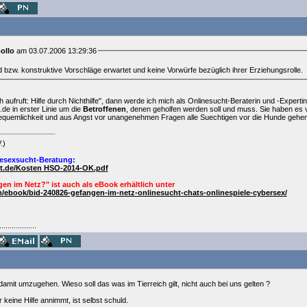
ollo
am 03.07.2006 13:29:36
d bzw. konstruktive Vorschläge erwartet und keine Vorwürfe bezüglich ihrer Erziehungsrolle.
h aufruft: Hilfe durch Nichthilfe", dann werde ich mich als Onlinesucht-Beraterin und -Expert
.de in erster Linie um die
Betroffenen
, denen geholfen werden soll und muss. Sie haben es v
Bequemlichkeit und aus Angst vor unangenehmen Fragen alle Suechtigen vor die Hunde gehe
.)
esexsucht-Beratung:
ht.de/Kosten HSO-2014-OK.pdf
en im Netz?" ist auch als
eBook
erhältlich unter
/ebook/bid-240826-gefangen-im-netz-onlinesucht-chats-onlinespiele-cybersex/
..................
damit umzugehen. Wieso soll das was im Tierreich gilt, nicht auch bei uns gelten ?
 keine Hilfe annimmt, ist selbst schuld.