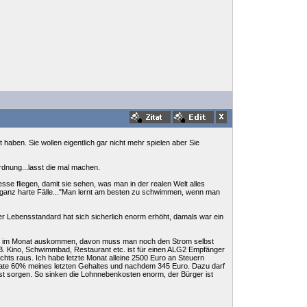
haben. Sie wollen eigentlich gar nicht mehr spielen aber Sie
Ordnung...lasst die mal machen.
esse fliegen, damit sie sehen, was man in der realen Welt alles
ür ganz harte Fälle..."Man lernt am besten zu schwimmen, wenn man
r Lebensstandard hat sich sicherlich enorm erhöht, damals war ein
man im Monat auskommen, davon muss man noch den Strom selbst
.B. Kino, Schwimmbad, Restaurant etc. ist für einen ALG2 Empfänger
ichts raus. Ich habe letzte Monat alleine 2500 Euro an Steuern
onate 60% meines letzten Gehaltes und nachdem 345 Euro. Dazu darf
bst sorgen. So sinken die Lohnnebenkosten enorm, der Bürger ist