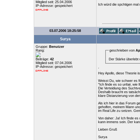
Mitglied seit: 25.04.2006
Ich würd die spchtigen mal 
IP-Adresse: gespeichert
03.07.2006 18:25:58
Surya
Gruppe:
Benutzer
Rang:
geschrieben von
Ap
Der Stärke überlebt 
Beiträge:
42
Mitglied seit: 07.04.2006
IP-Adresse: gespeichert
´
Hey Apollo, diese Theorie i
Weisst Du, wie schwer es f
"Ich finde es so unfair, wie
Die Verteidiung des Suchtv
Deshalb braucht es tatsäch
klare Distanzierung von 
Als ich hier in das Forum 
geholfen, meinem Mann und 
im Real Life zu setzen. Ge
Von daher: Ja! Ich finde es
kann immens sein. Der kann
Lieben Gruß
Surya