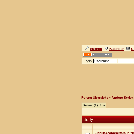
Suchen
Kalender
G
Login:
Forum Übersicht
»
Andere Serien
Seiten: (
1
) [1]
»
Buffy
Lieblingscharaktere in "