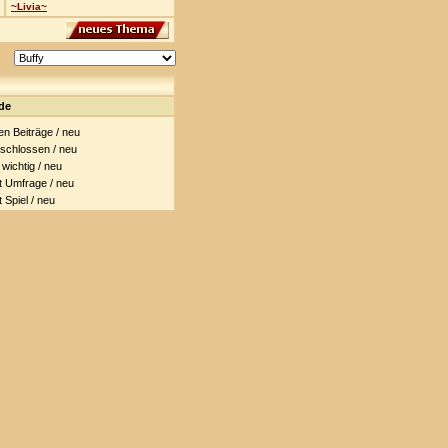
~Livia~
de
 Beiträge / neu
chlossen / neu
ichtig / neu
Umfrage / neu
Spiel / neu