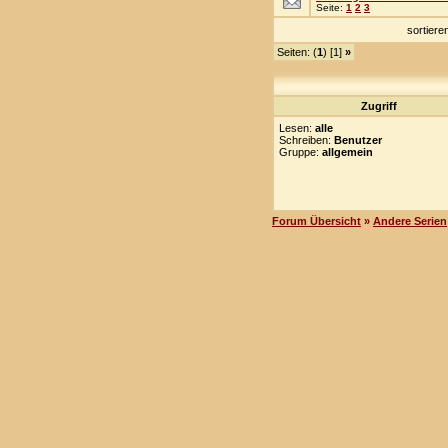
Seite:
1
2
3
sortier
Seiten: (
1
) [1]
»
Zugriff
Lesen:
alle
Schreiben:
Benutzer
Gruppe:
allgemein
Forum Übersicht
»
Andere Serien