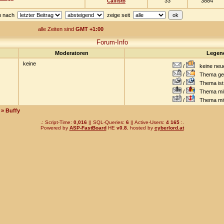
33
3884
Callisto
en nach
zeige seit
alle Zeiten sind
GMT +1:00
Forum-Info
Moderatoren
Legen
keine
/
keine neuen
/
Thema ges
/
Thema ist w
/
Thema mit 
/
Thema mit 
» Buffy
.: Script-Time:
0,016
|| SQL-Queries:
6
|| Active-Users:
4 165
:.
Powered by
ASP-FastBoard
HE
v0.8
, hosted by
cyberlord.at