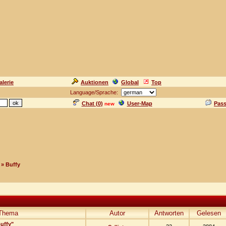
alerie
Auktionen
Global
Top
Language/Sprache:
Chat (
0
)
User-Map
Pas
new
» Buffy
Thema
Autor
Antworten
Gelesen
Buffy"