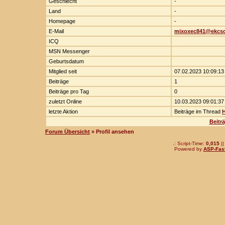
Geschlecht
-
Land
-
Homepage
-
E-Mail
mixoxec841@ekcso
ICQ
MSN Messenger
Geburtsdatum
Mitglied seit
07.02.2023 10:09:13
Beiträge
1
Beiträge pro Tag
0
zuletzt Online
10.03.2023 09:01:37
letzte Aktion
Beiträge im Thread
H
Beitr
Forum Übersicht
» Profil ansehen
.: Script-Time:
0,015
||
Powered by
ASP-Fas