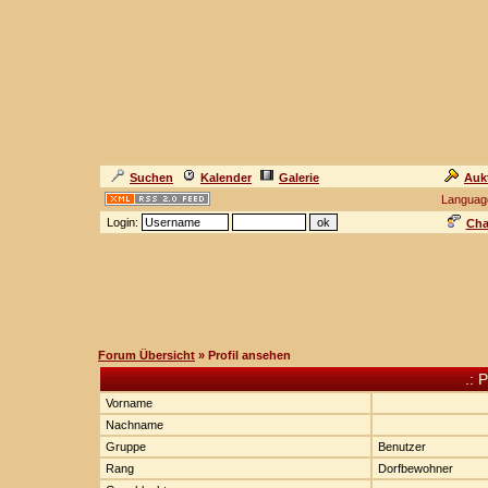
Suchen
Kalender
Galerie
Auk
Languag
Login:
Cha
Forum Übersicht
» Profil ansehen
.: 
Vorname
Nachname
Gruppe
Benutzer
Rang
Dorfbewohner