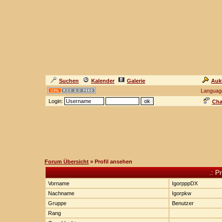
Suchen
Kalender
Galerie
Auk
Languag
Login:
Cha
Forum Übersicht
» Profil ansehen
.: P
Vorname
IgorpppDX
Nachname
Igorpkw
Gruppe
Benutzer
Rang