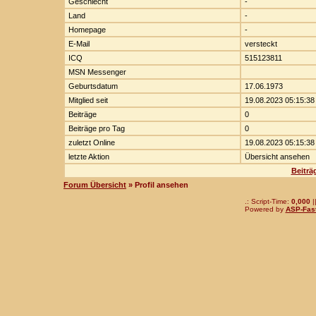
Geschlecht
-
Land
-
Homepage
-
E-Mail
versteckt
ICQ
515123811
MSN Messenger
Geburtsdatum
17.06.1973
Mitglied seit
19.08.2023 05:15:38
Beiträge
0
Beiträge pro Tag
0
zuletzt Online
19.08.2023 05:15:38
letzte Aktion
Übersicht ansehen
Beiträ
Forum Übersicht
» Profil ansehen
.: Script-Time:
0,000
|
Powered by
ASP-Fas