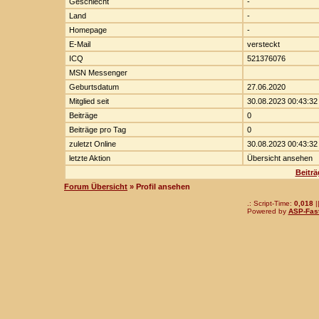
Geschlecht
-
Land
-
Homepage
-
E-Mail
versteckt
ICQ
521376076
MSN Messenger
Geburtsdatum
27.06.2020
Mitglied seit
30.08.2023 00:43:32
Beiträge
0
Beiträge pro Tag
0
zuletzt Online
30.08.2023 00:43:32
letzte Aktion
Übersicht ansehen
Beitr
Forum Übersicht
» Profil ansehen
.: Script-Time:
0,018
|
Powered by
ASP-Fas