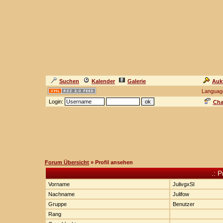
Suchen
Kalender
Galerie
Auk
Languag
Login:
Cha
Forum Übersicht
» Profil ansehen
.: P
Vorname
JulivgxSI
Nachname
Julifow
Gruppe
Benutzer
Rang