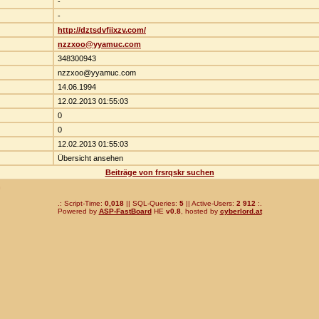
-
-
http://dztsdvfiixzv.com/
nzzxoo@yyamuc.com
348300943
nzzxoo@yyamuc.com
14.06.1994
12.02.2013 01:55:03
0
0
12.02.2013 01:55:03
Übersicht ansehen
Beiträge von frsrqskr suchen
n
.: Script-Time:
0,018
|| SQL-Queries:
5
|| Active-Users:
2 912
:.
Powered by
ASP-FastBoard
HE
v0.8
, hosted by
cyberlord.at