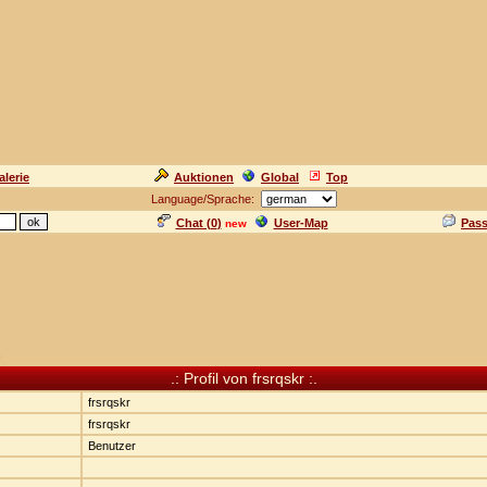
alerie
Auktionen
Global
Top
Language/Sprache:
Chat (
0
)
User-Map
Pas
new
n
.: Profil von frsrqskr :.
frsrqskr
frsrqskr
Benutzer