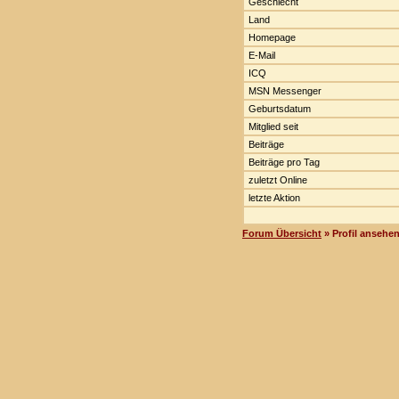
Geschlecht
Land
Homepage
E-Mail
ICQ
MSN Messenger
Geburtsdatum
Mitglied seit
Beiträge
Beiträge pro Tag
zuletzt Online
letzte Aktion
Forum Übersicht
» Profil ansehe