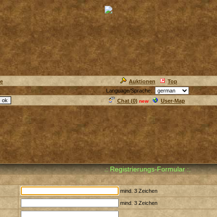
ie
Auktionen
Top
Language/Sprache:
Chat (
0
)
User-Map
new
.: Registrierungs-Formular :.
mind. 3 Zeichen
mind. 3 Zeichen