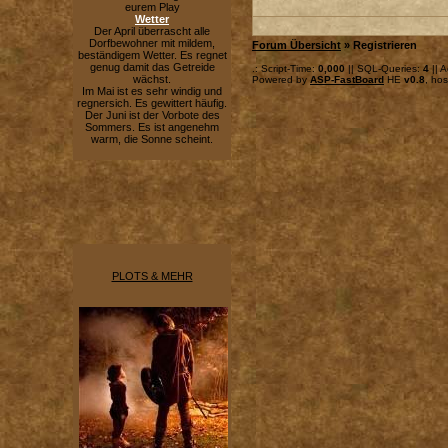
eurem Play
Wetter
Der April überrascht alle
Dorfbewohner mit mildem,
Forum Übersicht
» Registrieren
beständigem Wetter. Es regnet
genug damit das Getreide
.: Script-Time:
0,000
|| SQL-Queries:
4
|| A
wächst.
Powered by
ASP-FastBoard
HE
v0.8
, ho
Im Mai ist es sehr windig und
regnersich. Es gewittert häufig.
Der Juni ist der Vorbote des
Sommers. Es ist angenehm
warm, die Sonne scheint.
PLOTS & MEHR