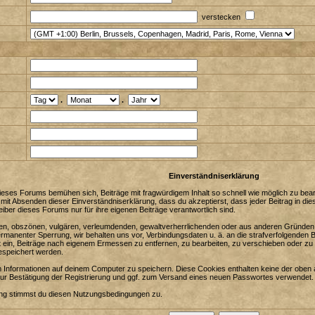
verstecken
.
.
Einverständniserklärung
eses Forums bemühen sich, Beiträge mit fragwürdigem Inhalt so schnell wie möglich zu bearbe
 mit Absenden dieser Einverständniserklärung, dass du akzeptierst, dass jeder Beitrag in 
iber dieses Forums nur für ihre eigenen Beiträge verantwortlich sind.
enden, obszönen, vulgären, verleumdenden, gewaltverherrlichenden oder aus anderen Gründen 
ermanenter Sperrung, wir behalten uns vor, Verbindungsdaten u. ä. an die strafverfolgenden
in, Beiträge nach eigenem Ermessen zu entfernen, zu bearbeiten, zu verschieben oder zu 
espeichert werden.
Informationen auf deinem Computer zu speichern. Diese Cookies enthalten keine der oben 
zur Bestätigung der Registrierung und ggf. zum Versand eines neuen Passwortes verwendet.
ung stimmst du diesen Nutzungsbedingungen zu.