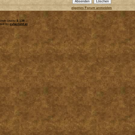
eigenes Forum anmelden
ctive-Users:
3 138
:.
sted by
cyberlord.at