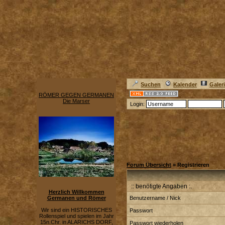
Suchen
Kalender
Galer
RÖMER GEGEN GERMANEN
Die Marser
Login:
Forum Übersicht
» Registrieren
:: benötigte Angaben :.
Herzlich Willkommen
Germanen und Römer
Benutzername / Nick
Wir sind ein HISTORISCHES
Passwort
Rollenspiel und spielen im Jahr
15n.Chr. in ALARICHS DORF,
Passwort wiederholen