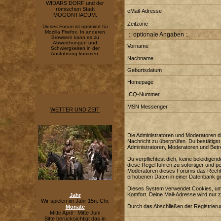
WIDARS DORF und der
römischen Stadt
eMail-Adresse
MOGONTIACUM.
Zeitzone
Dieses Forum ist optimiert für
Mozilla Firefox. In anderen
:: optionale Angaben :.
Browsern kann es zu
Abweichungen und
Vorname
Schwiergkeiten in der
Ausführung kommen.
Nachname
Geburtsdatum
Homepage
ICQ-Nummer
MSN Messenger
WETTER UND ZEIT
Die Administratoren und Moderatoren di
Nachricht zu überprüfen. Du bestätigst
Administratoren, Moderatoren und Betre
Du verpflichtest dich, keine beleidig
diese Regel führen zu sofortiger und p
Moderatoren dieses Forums das Recht e
erhobenen Daten in einer Datenbank g
Dieses System verwendet Cookies, um 
Komfort. Deine Mail-Adresse wird nur 
Jahr
Wir spielen im Jahr 15n. Chr.
Durch das Abschließen der Registrier
Monate
Mitte April - Mitte Juni
Bitte berücksichtigt das in