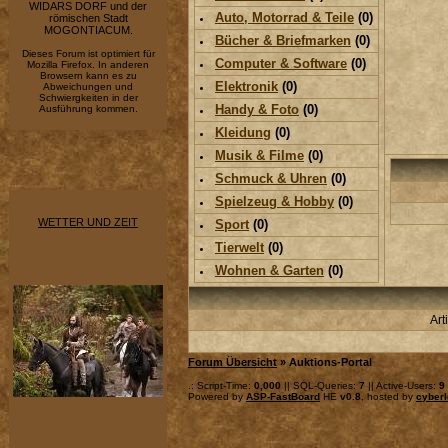
WIDARS DORF und der
Auto, Motorrad & Teile
(0)
römischen Stadt
MOGONTIACUM.
Bücher & Briefmarken
(0)
Dieses Forum ist optimiert für
Computer & Software
(0)
Mozilla Firefox. In anderen
Browsern kann es zu
Elektronik
(0)
Abweichungen und
Schwiergkeiten in der
Handy & Foto
(0)
Ausführung kommen.
Kleidung
(0)
Musik & Filme
(0)
Schmuck & Uhren
(0)
Spielzeug & Hobby
(0)
WETTER UND ZEIT
Sport
(0)
Tierwelt
(0)
Wohnen & Garten
(0)
Art
Forum Übersicht
» Auktions-Portal
.: Script-Time:
0,000
|| SQL-Queries:
7
|| Active-Users:
9
Powered by
ASP-FastBoard
HE
v0.8
, hosted by
cyberl