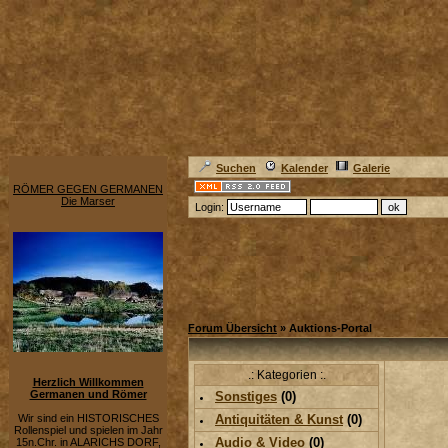
Suchen
Kalender
Galerie
RÖMER GEGEN GERMANEN
Die Marser
Login:
Forum Übersicht
» Auktions-Portal
.: Kategorien :.
Herzlich Willkommen
Germanen und Römer
Sonstiges
(0)
Wir sind ein HISTORISCHES
Antiquitäten & Kunst
(0)
Rollenspiel und spielen im Jahr
Audio & Video
(0)
15n.Chr. in ALARICHS DORF,