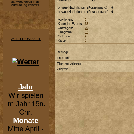
Schwiergkeiten in der
Ausführung kommen.
private Nachrichten (Posteingang):
0
private Nachrichten (Postausgang):
0
Auktionen:
0
Kalender-Events:
63
Umfragen:
20
Hangman:
33
Galerien:
2
WETTER UND ZEIT
Karten:
0
Beiträge
Themen
Themen gelesen
Zugriffe
Jahr
Wir spielen
im Jahr 15n.
Chr.
Monate
Mitte April -