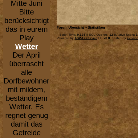
Mitte Juni
Bitte
berücksichtigt
das in eurem
Forum Übersicht
» Statistiken
.: Script-Time:
0,125
|| SQL-Queries:
12
|| Active-Users:
1
Play
Powered by
ASP-FastBoard
HE
v0.8
, hosted by
cyberlo
Wetter
Der April
überrascht
alle
Dorfbewohner
mit mildem,
beständigem
Wetter. Es
regnet genug
damit das
Getreide