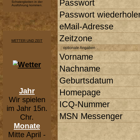
Passwort
Schwiergkeiten in der
Ausführung kommen.
Passwort wiederhole
eMail-Adresse
Zeitzone
WETTER UND ZEIT
:: optionale Angaben :.
Vorname
Nachname
Geburtsdatum
Jahr
Homepage
Wir spielen
ICQ-Nummer
im Jahr 15n.
MSN Messenger
Chr.
Monate
Mitte April -