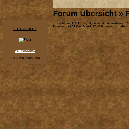
Forum Übersicht
» R
.: Script-Time:
0,016
|| SQL-Queries:
4
|| Active-Users:
15
Powered by
ASP-FastBoard
HE
v0.8
, hosted by
cyberlo
PLOTS & MEHR
Aktueller Plot
Die Suche nach Fara