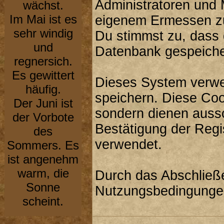
Administratoren und 
wächst.
Im Mai ist es
eigenem Ermessen zu 
sehr windig
Du stimmst zu, dass 
und
Datenbank gespeiche
regnersich.
Es gewittert
Dieses System verwe
häufig.
speichern. Diese Coo
Der Juni ist
sondern dienen aussc
der Vorbote
Bestätigung der Regi
des
verwendet.
Sommers. Es
ist angenehm
warm, die
Durch das Abschließe
Sonne
Nutzungsbedingunge
scheint.