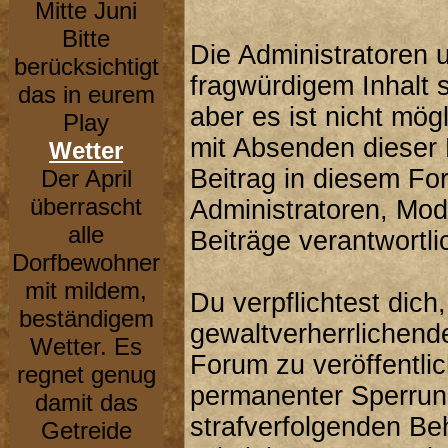
Mitte Juni
Bitte
Die Administratoren 
berücksichtigt
fragwürdigem Inhalt 
das in eurem
aber es ist nicht mög
Play
mit Absenden dieser 
Wetter
Beitrag in diesem Fo
Der April
überrascht
Administratoren, Mod
alle
Beiträge verantwortli
Dorfbewohner
mit mildem,
Du verpflichtest dic
beständigem
gewaltverherrlichend
Wetter. Es
Forum zu veröffentli
regnet genug
permanenter Sperrung
damit das
strafverfolgenden Be
Getreide