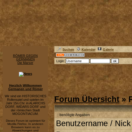
Suchen
Kalender
Galerie
RÖMER GEGEN
GERMANEN
Login:
Die Marser
Herzlich Willkommen
Germanen und Römer
Wir sind ein HISTORISCHES
Forum Übersicht
» R
Rollenspiel und spielen im
Jahr 15n.Chr. in ALARICHS
DORF, WIDARS DORF und
der römischen Stadt
MOGONTIACUM.
:: benötigte Angaben :.
Dieses Forum ist optimiert für
Benutzername / Nick
Mozilla Firefox. In anderen
Browsern kann es zu
Abweichungen und