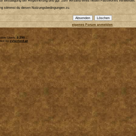
zur Bestätigung der Registrierung und ggf. zum Versand eines neuen Passwortes verwendet.
ung stimmst du diesen Nutzungsbedingungen zu.
eigenes Forum anmelden
ctive-Users:
3 290
:.
sted by
cyberlord.at