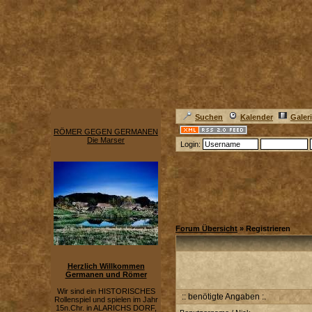
Suchen
Kalender
Galer
RÖMER GEGEN GERMANEN
Die Marser
Login:
Forum Übersicht
» Registrieren
Herzlich Willkommen
Germanen und Römer
Wir sind ein HISTORISCHES
:: benötigte Angaben :.
Rollenspiel und spielen im Jahr
15n.Chr. in ALARICHS DORF,