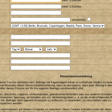
mind. 3 Zeichen
mind. 3 Zeichen
verstecken
.
.
Einverständniserklärung
eses Forums bemühen sich, Beiträge mit fragwürdigem Inhalt so schnell wie möglich zu bearbe
 mit Absenden dieser Einverständniserklärung, dass du akzeptierst, dass jeder Beitrag in 
iber dieses Forums nur für ihre eigenen Beiträge verantwortlich sind.
enden, obszönen, vulgären, verleumdenden, gewaltverherrlichenden oder aus anderen Gründen 
ermanenter Sperrung, wir behalten uns vor, Verbindungsdaten u. ä. an die strafverfolgenden
in, Beiträge nach eigenem Ermessen zu entfernen, zu bearbeiten, zu verschieben oder zu 
espeichert werden.
Informationen auf deinem Computer zu speichern. Diese Cookies enthalten keine der oben 