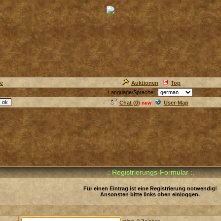
ie
Auktionen
Top
Language/Sprache:
Chat (
0
)
User-Map
new
.: Registrierungs-Formular :.
Für einen Eintrag ist eine Registrierung notwendig!
Ansonsten bitte links oben einloggen.