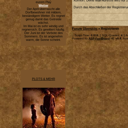
Komfort. Deine Mail-Adresse wird nur 
eurem Play
Wetter
Durch das Abschließen der Registrier
Der April überrascht alle
Dorfbewohner mit mildem,
beständigem Wetter. Es regnet
genug damit das Getreide
wächst.
Im Mai ist es sehr windig und
Forum Übersicht
» Registrieren
regnersich. Es gewittert häufig.
Der Juni ist der Vorbote des
.: Script-Time:
0,016
|| SQL-Queries:
4
|| A
Sommers. Es ist angenehm
Powered by
ASP-FastBoard
HE
v0.8
, ho
warm, die Sonne scheint.
PLOTS & MEHR