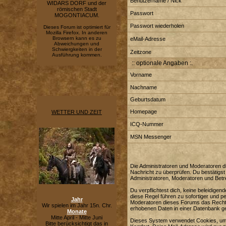
Benutzername / Nick
WIDARS DORF und der
römischen Stadt
Passwort
MOGONTIACUM.
Passwort wiederholen
Dieses Forum ist optimiert für
Mozilla Firefox. In anderen
Browsern kann es zu
eMail-Adresse
Abweichungen und
Schwiergkeiten in der
Zeitzone
Ausführung kommen.
:: optionale Angaben :.
Vorname
Nachname
Geburtsdatum
Homepage
WETTER UND ZEIT
ICQ-Nummer
MSN Messenger
Die Administratoren und Moderatoren di
Nachricht zu überprüfen. Du bestätigst
Administratoren, Moderatoren und Betre
Du verpflichtest dich, keine beleidig
diese Regel führen zu sofortiger und p
Jahr
Moderatoren dieses Forums das Recht e
Wir spielen im Jahr 15n. Chr.
erhobenen Daten in einer Datenbank g
Monate
Mitte April - Mitte Juni
Dieses System verwendet Cookies, um 
Bitte berücksichtigt das in