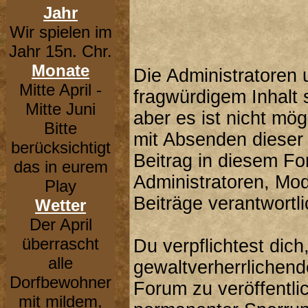
Jahr
Wir spielen im
Jahr 15n. Chr.
Monate
Die Administratoren
Mitte April -
fragwürdigem Inhalt 
Mitte Juni
aber es ist nicht mög
Bitte
mit Absenden dieser 
berücksichtigt
Beitrag in diesem F
das in eurem
Administratoren, Mod
Play
Beiträge verantwortli
Wetter
Der April
überrascht
Du verpflichtest dic
alle
gewaltverherrlichend
Dorfbewohner
Forum zu veröffentli
mit mildem,