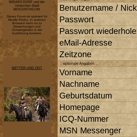
WIDARS DORF und der
Benutzername / Nick
römischen Stadt
MOGONTIACUM.
Dieses Forum ist optimiert für
Passwort
Mozilla Firefox. In anderen
Browsern kann es zu
Abweichungen und
Passwort wiederhole
Schwiergkeiten in der
Ausführung kommen.
eMail-Adresse
Zeitzone
:: optionale Angaben :.
WETTER UND ZEIT
Vorname
Nachname
Geburtsdatum
Homepage
ICQ-Nummer
MSN Messenger