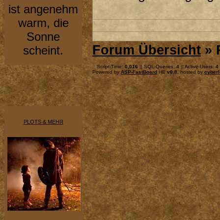
ist angenehm
warm, die
Sonne
Forum Übersicht
» 
scheint.
.: Script-Time:
0,016
|| SQL-Queries:
4
|| Active-Users:
4
Powered by
ASP-FastBoard
HE
v0.8
, hosted by
cyberl
PLOTS & MEHR