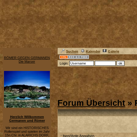
Suchen
Kalender
Galerie
RÖMER GEGEN GERMANEN
Die Marser
Login:
Forum Übersicht
» 
Herzlich Willkommen
Germanen und Römer
Wir sind ein HISTORISCHES
Rollenspiel und spielen im Jahr
15n.Chr. in ALARICHS DORF,
:: benötigte Angaben :.