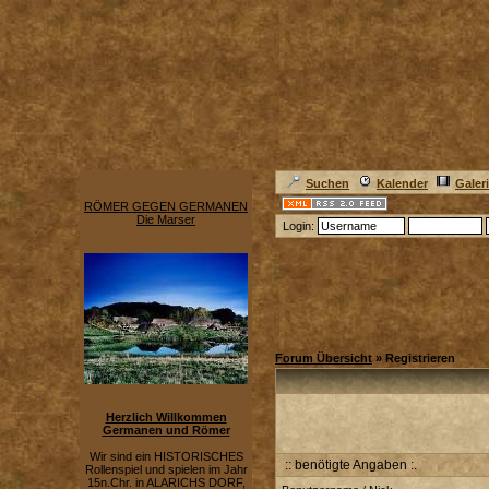
Suchen
Kalender
Galer
RÖMER GEGEN GERMANEN
Die Marser
Login:
Forum Übersicht
» Registrieren
Herzlich Willkommen
Germanen und Römer
Wir sind ein HISTORISCHES
:: benötigte Angaben :.
Rollenspiel und spielen im Jahr
15n.Chr. in ALARICHS DORF,