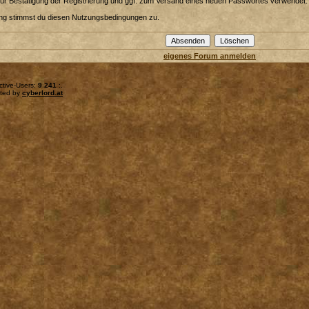
zur Bestätigung der Registrierung und ggf. zum Versand eines neuen Passwortes verwendet.
ung stimmst du diesen Nutzungsbedingungen zu.
eigenes Forum anmelden
ctive-Users:
9 241
:.
sted by
cyberlord.at