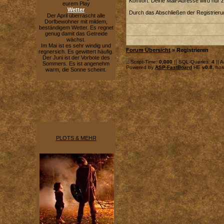
Komfort. Deine Mail-Adresse wird nur 
eurem Play
Wetter
Durch das Abschließen der Registrier
Der April überrascht alle
Dorfbewohner mit mildem,
beständigem Wetter. Es regnet
genug damit das Getreide
wächst.
Im Mai ist es sehr windig und
Forum Übersicht
» Registrieren
regnersich. Es gewittert häufig.
Der Juni ist der Vorbote des
.: Script-Time:
0,000
|| SQL-Queries:
4
|| A
Sommers. Es ist angenehm
Powered by
ASP-FastBoard
HE
v0.8
, ho
warm, die Sonne scheint.
PLOTS & MEHR