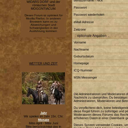
Benutzername / Nick
WIDARS DORF und der
römischen Stadt
Passwort
MOGONTIACUM.
Passwort wiederholen
Dieses Forum ist optimiert für
Mozilla Firefox. In anderen
Browsern kann es zu
eMail-Adresse
Abweichungen und
Schwiergkeiten in der
Zeitzone
Ausführung kommen.
:: optionale Angaben :.
Vorname
Nachname
Geburtsdatum
Homepage
WETTER UND ZEIT
ICQ-Nummer
MSN Messenger
Die Administratoren und Moderatoren di
Nachricht zu überprüfen. Du bestätigst
Administratoren, Moderatoren und Betre
Du verpflichtest dich, keine beleidig
diese Regel führen zu sofortiger und p
Jahr
Moderatoren dieses Forums das Recht e
Wir spielen im Jahr 15n. Chr.
erhobenen Daten in einer Datenbank g
Monate
Mitte April - Mitte Juni
Dieses System verwendet Cookies, um 
Bitte berücksichtigt das in