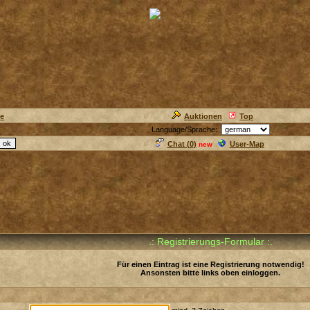
ie
Auktionen
Top
Language/Sprache:
Chat (
0
)
User-Map
new
.: Registrierungs-Formular :.
Für einen Eintrag ist eine Registrierung notwendig!
Ansonsten bitte links oben einloggen.