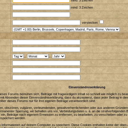
mind. 3 Zeichen
mind. 3 Zeichen
verstecken
.
.
Einverständniserklärung
eses Forums bemühen sich, Beiträge mit fragwürdigem Inhalt so schnell wie möglich zu bearbe
 mit Absenden dieser Einverständniserklärung, dass du akzeptierst, dass jeder Beitrag in 
iber dieses Forums nur für ihre eigenen Beiträge verantwortlich sind.
enden, obszönen, vulgären, verleumdenden, gewaltverherrlichenden oder aus anderen Gründen 
ermanenter Sperrung, wir behalten uns vor, Verbindungsdaten u. ä. an die strafverfolgenden
in, Beiträge nach eigenem Ermessen zu entfernen, zu bearbeiten, zu verschieben oder zu 
espeichert werden.
Informationen auf deinem Computer zu speichern. Diese Cookies enthalten keine der oben 