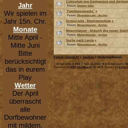
Cubiculum von Germanicus und Agrippi
Jahr
Forum:
Domus Iulia
Wir spielen im
´Familienzuwachs`
»
Forum:
Mogontiacum - Archiv
Jahr 15n. Chr.
Domus Iulia - Elternsprechtag
»
Forum:
Mogontiacum - Archiv
Monate
Mogontiacum - Ankunft des neuen Statth
Forum:
Mogontiacum - Archiv
Mitte April -
Suche nach Larcia
»
Mitte Juni
Forum:
Mogontiacum - Archiv
Bitte
Forum Übersicht
»
Suchen
» Suchergebnisse
berücksichtigt
.: Script-Time:
0,031
|| SQL-Queries:
5
|| Active-Users:
4
das in eurem
Powered by
ASP-FastBoard
HE
v0.8
, hosted by
cyberl
Play
Wetter
Der April
überrascht
alle
Dorfbewohner
mit mildem,