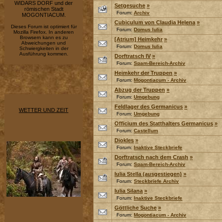
WIDARS DORF und der
Setgesuche
»
römischen Stadt
Forum:
Archiv
MOGONTIACUM.
Cubiculum von Claudia Helena
»
Dieses Forum ist optimiert für
Forum:
Domus Iulia
Mozilla Firefox. In anderen
Browsern kann es zu
[Atrium] Heimkehr
»
Abweichungen und
Forum:
Domus Iulia
Schwiergkeiten in der
Ausführung kommen.
Dorftratsch IV
»
Forum:
Spam-Bereich-Archiv
Heimkehr der Truppen
»
Forum:
Mogontiacum - Archiv
Abzug der Truppen
»
Forum:
Umgebung
Feldlager des Germanicus
»
WETTER UND ZEIT
Forum:
Umgebung
Officium des Statthalters Germanicus
»
Forum:
Castellum
Diokles
»
Forum:
Inaktive Steckbriefe
Dorftratsch nach dem Crash
»
Forum:
Spam-Bereich-Archiv
Iulia Stella (ausgestiegen)
»
Forum:
Steckbriefe Archiv
Iulia Silana
»
Forum:
Inaktive Steckbriefe
Göttliche Suche
»
Forum:
Mogontiacum - Archiv