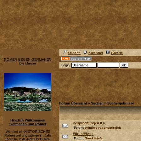
Suchen
Kalender
Galerie
RÖMER GEGEN GERMANEN
Die Marser
Login:
Forum Übersicht
»
Suchen
» Suchergebnisse
Herzlich Willkommen
Besprechungen II
»
Germanen und Römer
Forum:
Administrationsbereich
Wir sind ein HISTORISCHES
Elfrun/Elva
»
Rollenspiel und spielen im Jahr
Forum:
Steckbriefe
15n.Chr. in ALARICHS DORF,