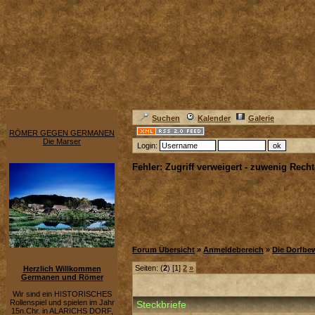
Suchen
Kalender
Galerie
RÖMER GEGEN GERMANEN
Die Marser
Login:
Fehler: Zugriff verweigert - zuwenig Recht
Forum Übersicht
»
Anmeldebereich
»
Die Dorfbe
Seiten: (
2
) [1]
2
»
Herzlich Willkommen
Germanen und Römer
Wir sind ein HISTORISCHES
Rollenspiel und spielen im Jahr
Steckbriefe
15n.Chr. in ALARICHS DORF,