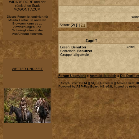
WIDARS DORF und der
römischen Stadt
MOGONTIACUM.
Dieses Forum ist optimiert für
sort
Mozilla Firefox. In anderen
Browsern kann es zu
Seiten: (
2
) [1]
2
»
a
Abweichungen und
Schwiergkeiten in der
Ausführung kommen.
Zugriff
keine
Lesen:
Benutzer
Schreiben:
Benutzer
Gruppe:
allgemein
WETTER UND ZEIT
Forum Übersicht
»
Anmeldebereich
»
Die Dorfbe
.: Script-Time:
0,014
|| SQL-Queries:
6
|| Active-Users:
3
Powered by
ASP-FastBoard
HE
v0.8
, hosted by
cyberl