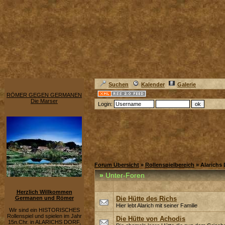
Suchen
Kalender
Galerie
RÖMER GEGEN GERMANEN
Die Marser
Login:
Forum Übersicht
»
Rollenspielbereich
» Alarichs 
»
Unter-Foren
Herzlich Willkommen
Germanen und Römer
Die Hütte des Richs
Hier lebt Alarich mit seiner Familie
Wir sind ein HISTORISCHES
Rollenspiel und spielen im Jahr
Die Hütte von Achodis
15n.Chr. in ALARICHS DORF,