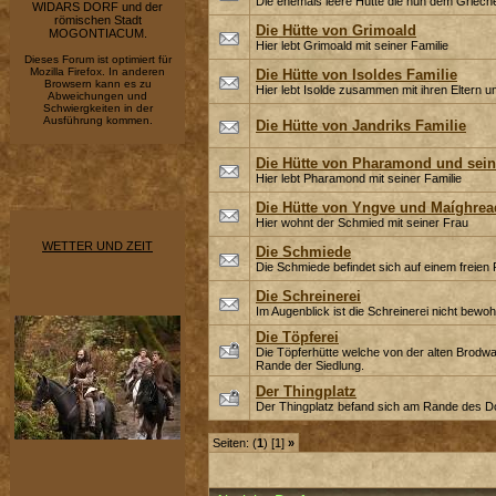
Die ehemals leere Hütte die nun dem Grieche
WIDARS DORF und der
römischen Stadt
Die Hütte von Grimoald
MOGONTIACUM.
Hier lebt Grimoald mit seiner Familie
Dieses Forum ist optimiert für
Mozilla Firefox. In anderen
Die Hütte von Isoldes Familie
Browsern kann es zu
Hier lebt Isolde zusammen mit ihren Eltern u
Abweichungen und
Schwiergkeiten in der
Ausführung kommen.
Die Hütte von Jandriks Familie
Die Hütte von Pharamond und sein
Hier lebt Pharamond mit seiner Familie
Die Hütte von Yngve und Maíghrea
Hier wohnt der Schmied mit seiner Frau
WETTER UND ZEIT
Die Schmiede
Die Schmiede befindet sich auf einem freien P
Die Schreinerei
Im Augenblick ist die Schreinerei nicht bewoh
Die Töpferei
Die Töpferhütte welche von der alten Brodwa
Rande der Siedlung.
Der Thingplatz
Der Thingplatz befand sich am Rande des Do
Seiten: (
1
) [1]
»