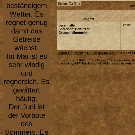
beständigem
Seiten: (
1
) [1]
»
all
Wetter. Es
Zugriff
regnet genug
keine
Lesen:
alle
damit das
Schreiben:
Benutzer
Gruppe:
allgemein
Getreide
wächst.
Forum Übersicht
»
Rollenspielbereich
» Alarichs 
Im Mai ist es
.: Script-Time:
0,045
|| SQL-Queries:
7
|| Active-Users:
4
sehr windig
Powered by
ASP-FastBoard
HE
v0.8
, hosted by
cyberl
und
regnersich. Es
gewittert
häufig.
Der Juni ist
der Vorbote
des
Sommers. Es