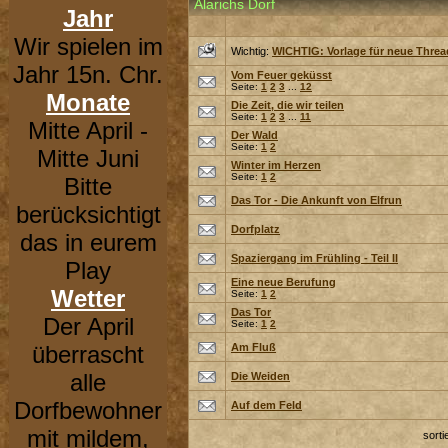
Alarichs Dorf
Jahr
Wir spielen im
Wichtig:
WICHTIG: Vorlage für neue Threa
Jahr 15n. Chr.
Vom Feuer geküsst
Seite:
1
2
3
...
12
Monate
Die Zeit, die wir teilen
Seite:
1
2
3
...
11
Mitte April -
Der Wald
Seite:
1
2
Mitte Juni
Winter im Herzen
Seite:
1
2
Bitte
Das Tor - Die Ankunft von Elfrun
berücksichtigt
Dorfplatz
das in eurem
Spaziergang im Frühling - Teil II
Play
Eine neue Berufung
Wetter
Seite:
1
2
Das Tor
Der April
Seite:
1
2
überrascht
Am Fluß
alle
Die Weiden
Dorfbewohner
Auf dem Feld
mit mildem,
sort