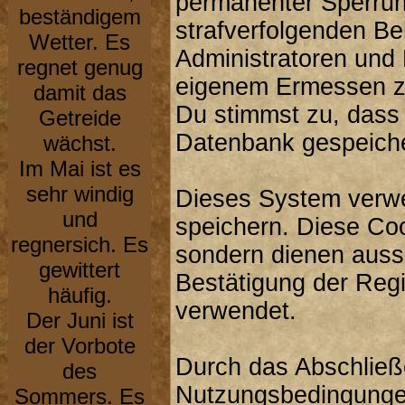
permanenter Sperrung
beständigem
strafverfolgenden B
Wetter. Es
Administratoren und
regnet genug
eigenem Ermessen zu
damit das
Du stimmst zu, dass
Getreide
Datenbank gespeiche
wächst.
Im Mai ist es
sehr windig
Dieses System verwe
und
speichern. Diese Co
regnersich. Es
sondern dienen aussc
gewittert
Bestätigung der Reg
häufig.
verwendet.
Der Juni ist
der Vorbote
Durch das Abschließ
des
Nutzungsbedingunge
Sommers. Es