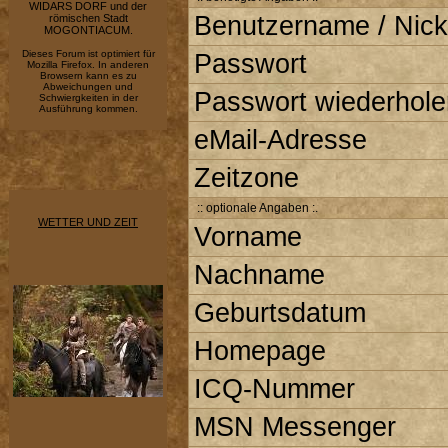
WIDARS DORF und der
Benutzername / Nick
römischen Stadt
MOGONTIACUM.
Dieses Forum ist optimiert für
Passwort
Mozilla Firefox. In anderen
Browsern kann es zu
Abweichungen und
Passwort wiederhole
Schwiergkeiten in der
Ausführung kommen.
eMail-Adresse
Zeitzone
:: optionale Angaben :.
WETTER UND ZEIT
Vorname
Nachname
Geburtsdatum
Homepage
ICQ-Nummer
MSN Messenger