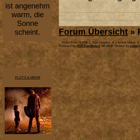
ist angenehm
warm, die
Sonne
Forum Übersicht
» 
scheint.
.: Script-Time:
0,016
|| SQL-Queries:
4
|| Active-Users:
3
Powered by
ASP-FastBoard
HE
v0.8
, hosted by
cyberl
PLOTS & MEHR