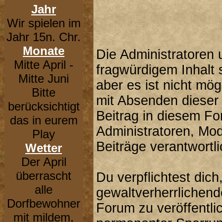
Jahr
Wir spielen im
Jahr 15n. Chr.
Monate
Die Administratoren
Mitte April -
fragwürdigem Inhalt 
Mitte Juni
aber es ist nicht mög
Bitte
mit Absenden dieser 
berücksichtigt
Beitrag in diesem F
das in eurem
Administratoren, Mod
Play
Beiträge verantwortli
Wetter
Der April
überrascht
Du verpflichtest dic
alle
gewaltverherrlichend
Dorfbewohner
Forum zu veröffentli
mit mildem,