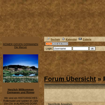
Suchen
Kalender
Galerie
RÖMER GEGEN GERMANEN
Die Marser
Login:
Forum Übersicht
» 
Herzlich Willkommen
Germanen und Römer
Wir sind ein HISTORISCHES
Rollenspiel und spielen im Jahr
15n.Chr. in ALARICHS DORF,
:: benötigte Angaben :.