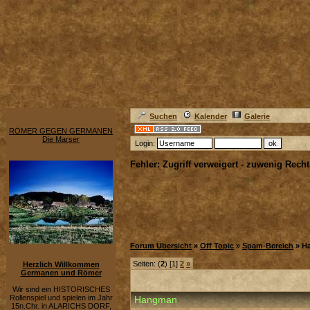
Suchen
Kalender
Galerie
RÖMER GEGEN GERMANEN
Die Marser
Login:
Fehler: Zugriff verweigert - zuwenig Recht
Forum Übersicht
»
Off Topic
»
Spam-Bereich
» H
Seiten: (
2
) [1]
2
»
Herzlich Willkommen
Germanen und Römer
Wir sind ein HISTORISCHES
Rollenspiel und spielen im Jahr
Hangman
15n.Chr. in ALARICHS DORF,