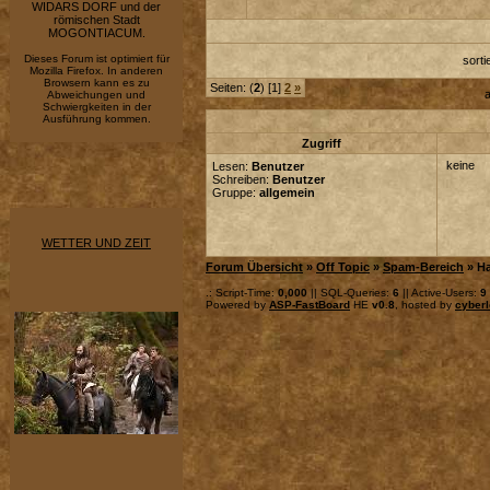
WIDARS DORF und der
römischen Stadt
MOGONTIACUM.
Dieses Forum ist optimiert für
sort
Mozilla Firefox. In anderen
Browsern kann es zu
Seiten: (
2
) [1]
2
»
a
Abweichungen und
Schwiergkeiten in der
Ausführung kommen.
Zugriff
keine
Lesen:
Benutzer
Schreiben:
Benutzer
Gruppe:
allgemein
WETTER UND ZEIT
Forum Übersicht
»
Off Topic
»
Spam-Bereich
» H
.: Script-Time:
0,000
|| SQL-Queries:
6
|| Active-Users:
9
Powered by
ASP-FastBoard
HE
v0.8
, hosted by
cyberl