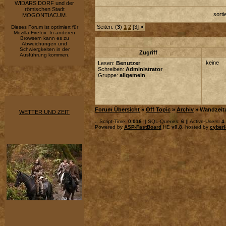
WIDARS DORF und der
römischen Stadt
sort
MOGONTIACUM.
Seiten: (
3
)
1
2
[3]
»
Dieses Forum ist optimiert für
Mozilla Firefox. In anderen
Browsern kann es zu
Abweichungen und
Schwiergkeiten in der
Zugriff
Ausführung kommen.
keine
Lesen:
Benutzer
Schreiben:
Administrator
Gruppe:
allgemein
Forum Übersicht
»
Off Topic
»
Archiv
» Wandzeit
WETTER UND ZEIT
.: Script-Time:
0,016
|| SQL-Queries:
6
|| Active-Users:
4
Powered by
ASP-FastBoard
HE
v0.8
, hosted by
cyberl