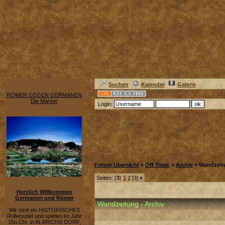
Suchen
Kalender
Galerie
RÖMER GEGEN GERMANEN
Die Marser
Login:
Forum Übersicht
»
Off Topic
»
Archiv
» Wandzeit
Seiten: (
3
)
1
2
[3]
»
Herzlich Willkommen
Germanen und Römer
Wandzeitung - Archiv
Wir sind ein HISTORISCHES
Rollenspiel und spielen im Jahr
15n.Chr. in ALARICHS DORF,