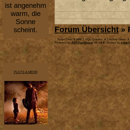
ist angenehm
warm, die
Sonne
Forum Übersicht
» 
scheint.
.: Script-Time:
0,000
|| SQL-Queries:
4
|| Active-Users:
3
Powered by
ASP-FastBoard
HE
v0.8
, hosted by
cyberl
PLOTS & MEHR