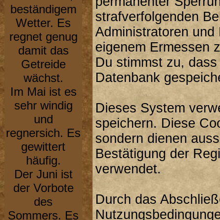
permanenter Sperrung
beständigem
strafverfolgenden B
Wetter. Es
Administratoren und
regnet genug
eigenem Ermessen zu
damit das
Du stimmst zu, dass
Getreide
Datenbank gespeiche
wächst.
Im Mai ist es
sehr windig
Dieses System verwe
und
speichern. Diese Co
regnersich. Es
sondern dienen aussc
gewittert
Bestätigung der Reg
häufig.
verwendet.
Der Juni ist
der Vorbote
Durch das Abschließ
des
Nutzungsbedingunge
Sommers. Es