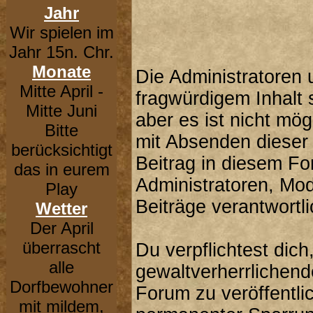
Jahr
Wir spielen im
Jahr 15n. Chr.
Monate
Die Administratoren
Mitte April -
fragwürdigem Inhalt 
Mitte Juni
aber es ist nicht mög
Bitte
mit Absenden dieser 
berücksichtigt
Beitrag in diesem F
das in eurem
Administratoren, Mod
Play
Beiträge verantwortli
Wetter
Der April
überrascht
Du verpflichtest dic
alle
gewaltverherrlichend
Dorfbewohner
Forum zu veröffentli
mit mildem,