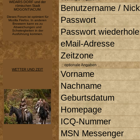
WIDARS DORF und der
Benutzername / Nick
römischen Stadt
MOGONTIACUM.
Dieses Forum ist optimiert für
Passwort
Mozilla Firefox. In anderen
Browsern kann es zu
Abweichungen und
Passwort wiederhole
Schwiergkeiten in der
Ausführung kommen.
eMail-Adresse
Zeitzone
:: optionale Angaben :.
WETTER UND ZEIT
Vorname
Nachname
Geburtsdatum
Homepage
ICQ-Nummer
MSN Messenger