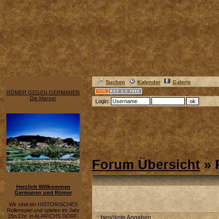
Suchen
Kalender
Galerie
RÖMER GEGEN GERMANEN
Die Marser
Login:
Forum Übersicht
» 
Herzlich Willkommen
Germanen und Römer
Wir sind ein HISTORISCHES
Rollenspiel und spielen im Jahr
15n.Chr. in ALARICHS DORF,
:: benötigte Angaben :.