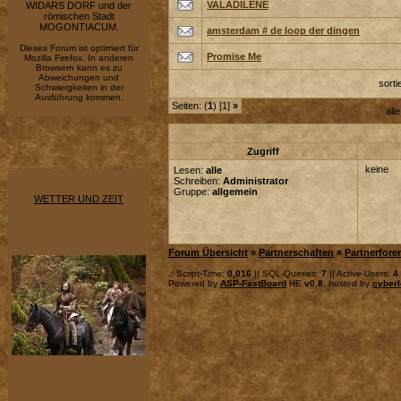
VALADILÈNE
WIDARS DORF und der
römischen Stadt
MOGONTIACUM.
amsterdam # de loop der dingen
Dieses Forum ist optimiert für
Promise Me
Mozilla Firefox. In anderen
Browsern kann es zu
Abweichungen und
sort
Schwiergkeiten in der
Ausführung kommen.
Seiten: (
1
) [1]
»
all
Zugriff
keine
Lesen:
alle
Schreiben:
Administrator
Gruppe:
allgemein
WETTER UND ZEIT
Forum Übersicht
»
Partnerschaften
»
Partnerfore
.: Script-Time:
0,016
|| SQL-Queries:
7
|| Active-Users:
4
Powered by
ASP-FastBoard
HE
v0.8
, hosted by
cyberl