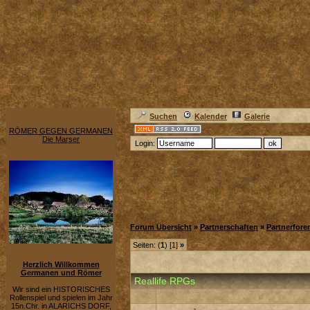
Suchen
Kalender
Galerie
RÖMER GEGEN GERMANEN
Die Marser
Login:
Forum Übersicht
»
Partnerschaften
»
Partnerfore
Seiten: (
1
) [1]
»
Herzlich Willkommen
Germanen und Römer
Reallife RPGs
Wir sind ein HISTORISCHES
Rollenspiel und spielen im Jahr
15n.Chr. in ALARICHS DORF,