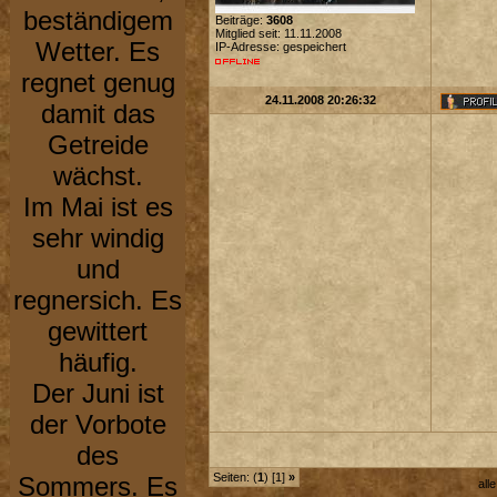
beständigem
Beiträge:
3608
Mitglied seit: 11.11.2008
Wetter. Es
IP-Adresse: gespeichert
regnet genug
24.11.2008 20:26:32
damit das
Getreide
wächst.
Im Mai ist es
sehr windig
und
regnersich. Es
gewittert
häufig.
Der Juni ist
der Vorbote
des
Seiten: (
1
) [1]
»
Sommers. Es
all