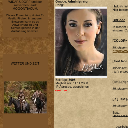
Gruppe:
Administrator
WIDARS DORF und der
Rang:
römischen Stadt
Hallo ihr l
MOGONTIACUM.
Hier bekom
Dieses Forum ist optimiert für
Mozilla Firefox. In anderen
BBCode
Browsern kann es zu
Abweichungen und
In diesem 
Schwiergkeiten in der
ein paar C
Ausführung kommen.
[COLOR= "
Mit diesem 
http://ww
[font face
WETTER UND ZEIT
Mit diesem 
nicht unbe
Beiträge:
3608
[left], [rig
Mitglied seit: 11.11.2008
IP-Adresse: gespeichert
Mit diesen 
[ s ] Text [
Mit diesem
Bsp.:
Hans hat z
bearbeit