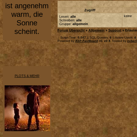
ist angenehm
Zugriff
warm, die
keine
Lesen:
alle
Schreiben:
alle
Sonne
Gruppe:
allgemein
scheint.
Forum Übersicht
»
Allgemein
»
Support
» Erläut
.: Script-Time:
0,047
|| SQL-Queries:
6
|| Active-Users:
4
Powered by
ASP-FastBoard
HE
v0.8
, hosted by
cyberl
PLOTS & MEHR