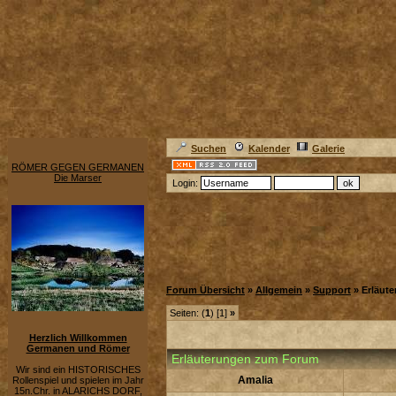
Suchen
Kalender
Galerie
RÖMER GEGEN GERMANEN
Die Marser
Login:
Forum Übersicht
»
Allgemein
»
Support
» Erläut
Seiten: (
1
) [1]
»
Herzlich Willkommen
Germanen und Römer
Erläuterungen zum Forum
Wir sind ein HISTORISCHES
Amalia
Rollenspiel und spielen im Jahr
15n.Chr. in ALARICHS DORF,