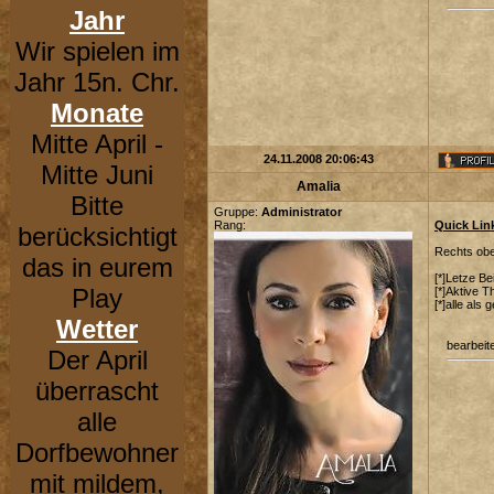
Jahr
Wir spielen im
Jahr 15n. Chr.
Monate
Mitte April -
24.11.2008 20:06:43
Mitte Juni
Amalia
Bitte
Gruppe:
Administrator
Rang:
Quick Lin
berücksichtigt
Rechts oben
das in eurem
[*]Letze B
Play
[*]Aktive 
[*]alle als
Wetter
bearbeit
Der April
überrascht
alle
Dorfbewohner
mit mildem,