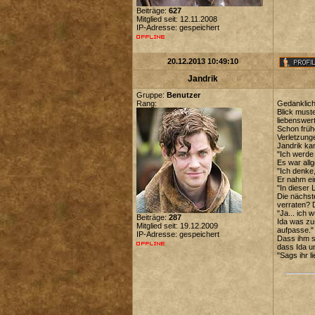
Beiträge:
627
Mitglied seit: 12.11.2008
IP-Adresse: gespeichert
20.12.2013 10:49:10
Jandrik
Gruppe:
Benutzer
Rang:
Gedanklich
Blick muste
liebenswert
Schon früh
Verletzung
Jandrik ka
"Ich werde 
Es war all
"Ich denke
Er nahm ein
"In dieser
Die nächst
verraten? 
"Ja... ich 
Beiträge:
287
Ida was zus
Mitglied seit: 19.12.2009
aufpasse."
IP-Adresse: gespeichert
Dass ihm s
dass Ida un
"Sags ihr l