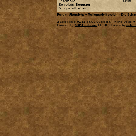
keine
Lesen:
alle
Schreiben:
Benutzer
Gruppe:
allgemein
Forum Übersicht
»
Rollenspielbereich
»
Die Schm
.: Script-Time:
0,051
|| SQL-Queries:
6
|| Active-Users:
9
Powered by
ASP-FastBoard
HE
v0.8
, hosted by
cyberl