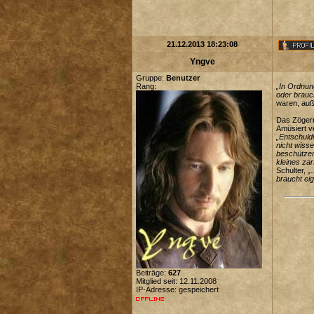
21.12.2013 18:23:08
Yngve
Gruppe:
Benutzer
Rang:
„In Ordnun
oder brauc
waren, auß
Das Zögern
Amüsiert v
„Entschuldi
nicht wisse
beschützen 
kleines za
Schulter,
„
braucht eig
Beiträge:
627
Mitglied seit: 12.11.2008
IP-Adresse: gespeichert