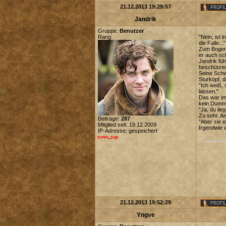
21.12.2013 19:29:57
Jandrik
Gruppe:
Benutzer
Rang:
"Nein, ist
die Falle..."
Zum Bogens
er auch sc
Jandrik füh
beschützen
Seine Schw
Sturkopf, d
"Ich weiß, 
lassen."
Das war imm
kein Dummk
"Ja, du lieg
Zu sehr. A
Beiträge:
287
"Aber sie e
Mitglied seit: 19.12.2009
Irgendwie 
IP-Adresse: gespeichert
21.12.2013 19:52:29
Yngve