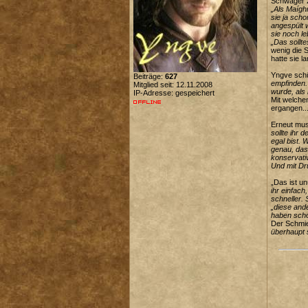
Schwager 
„Als Maígh
sie ja scho
angespült w
sie noch le
„Das sollt
wenig die S
hatte sie l
Yngve schü
Beiträge:
627
empfinden. 
Mitglied seit: 12.11.2008
wurde, als 
IP-Adresse: gespeichert
Mit welche
ergangen...
Erneut mu
sollte ihr 
egal bist. 
genau, dass
konservati
Und mit Dr
„Das ist u
ihr einfac
schneller. 
„diese ande
haben scho
Der Schmie
überhaupt s