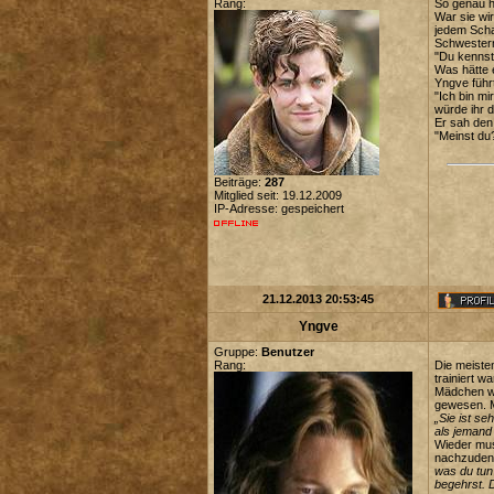
Rang:
So genau h
War sie wi
jedem Scha
Schwestern
"Du kennst 
Was hätte e
Yngve führt
"Ich bin mi
würde ihr 
Er sah den
"Meinst du
Beiträge:
287
Mitglied seit: 19.12.2009
IP-Adresse: gespeichert
21.12.2013 20:53:45
Yngve
Gruppe:
Benutzer
Rang:
Die meiste
trainiert w
Mädchen wa
gewesen. M
„Sie ist se
als jemand
Wieder mu
nachzudenk
was du tun 
begehrst. 