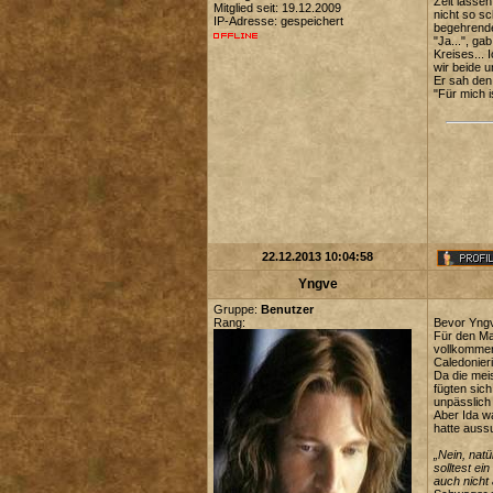
Zeit lasse
Mitglied seit: 19.12.2009
nicht so sc
IP-Adresse: gespeichert
begehrende
"Ja...", ga
Kreises... 
wir beide u
Er sah den 
"Für mich i
22.12.2013 10:04:58
Yngve
Gruppe:
Benutzer
Rang:
Bevor Yngv
Für den Ma
vollkommen
Caledonieri
Da die mei
fügten sich
unpässlich 
Aber Ida w
hatte aussu
„Nein, natü
solltest ei
auch nicht 