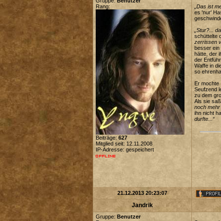
Gruppe:
Benutzer
Rang:
„Das ist me
es 'nur' H
geschwinde
„Stur?... d
schüttelte
zerrissen v
besser ein
hätte, der 
der Entfüh
Waffe in d
so ehrenha
Er mochte 
Seufzend l
zu dem gro
Als sie sa
noch mehr
ihn nicht h
durfte...“
Beiträge:
627
Mitglied seit: 12.11.2008
IP-Adresse: gespeichert
21.12.2013 20:23:07
Jandrik
Gruppe:
Benutzer