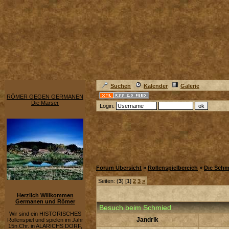
Suchen
Kalender
Galerie
RÖMER GEGEN GERMANEN
Die Marser
Login:
Forum Übersicht
»
Rollenspielbereich
»
Die Schm
Seiten: (
3
) [1]
2
3
»
Herzlich Willkommen
Germanen und Römer
Besuch beim Schmied
Wir sind ein HISTORISCHES
Jandrik
Rollenspiel und spielen im Jahr
15n.Chr. in ALARICHS DORF,