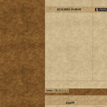
22.12.2013 14:29:42
Seiten: (
3
) [1]
2
3
»
Zugriff