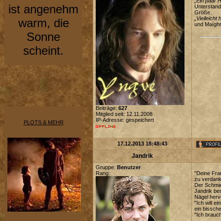
„Ein paar H
ist angenehm
Unterstand
Größe.
„Vielleich
warm, die
und Maíghr
Sonne
scheint.
Beiträge:
627
Mitglied seit: 12.11.2008
IP-Adresse: gespeichert
PLOTS & MEHR
17.12.2013 18:48:43
Jandrik
Gruppe:
Benutzer
Rang:
"Deine Frau
zu verdank
Der Schmied
Jandrik bes
Nägel herv
"Ich will 
ein bissch
"Ich brauch