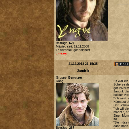
Beiträge:
627
Mitglied seit: 12.11.2008
IP-Adresse: gespeichert
21.12.2013 21:15:35
Jandrik
Gruppe:
Benutzer
Rang:
Es war ein
Scherze da
gefühlvoll 
Jandrik gl
bei der Vo
"Ich weiß, 
Könntest d
Der Schmie
"Ich will s
macht.", er
Einen Mome
so.
"Sie müsste
dann noch m
Beiträge:
287