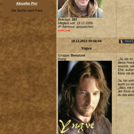
Aktueller Plot
Die Suche nach Fara
Beiträge:
287
Mitglied seit: 19.12.2009
IP-Adresse: gespeichert
18.12.2013 09:56:04
Yngve
Gruppe:
Benutzer
Rang:
„Ja, sie is
diese Heir
wusste, wie
Ehe, außer 
Kiste mit 
Ja, hin un
auch so vie
„Also, mit 
der Kiste n
du Ida wie