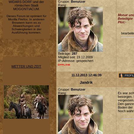
Gruppe:
Benutzer
WIDARS DORF und der
Rang:
römischen Stadt
MOGONTIACUM.
Monat und
Dieses Forum ist optimiert für
Beteiligte
Mozilla Firefox. In anderen
Plot:
-
Browsern kann es zu
Abweichungen und
Schwiergkeiten in der
Ausführung kommen.
bearbeit
Beiträge:
287
Mitglied seit: 19.12.2009
IP-Adresse: gespeichert
WETTER UND ZEIT
11.12.2013 12:46:39
Jandrik
Gruppe:
Benutzer
Rang:
Es war sch
besorgen. 
vergessen.
Den ganzen
Boden der H
Noch währe