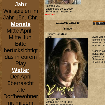
Jahr
Beiträge:
287
Mitglied seit: 19.12.2009
Wir spielen im
IP-Adresse: gespeichert
Jahr 15n. Chr.
Monate
11.12.2013 12:52:19
Yngve
Mitte April -
Gruppe:
Benutzer
Mitte Juni
Rang:
Zwar war d
funktionstü
Bitte
mussten ge
aber ob de
berücksichtigt
Ganz in Ge
hatte. Ers
das in eurem
„Heilsa Jan
Schwester 
Play
Jandrik dab
Wetter
Der April
überrascht
alle
Dorfbewohner
Beiträge:
627
mit mildem,
Mitglied seit: 12.11.2008
IP-Adresse: gespeichert