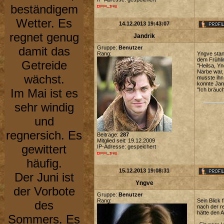
beständigem
Wetter. Es
14.12.2013 19:43:07
regnet genug
Jandrik
damit das
Gruppe:
Benutzer
Rang:
Yngve stan
dem Frühlin
Getreide
"Heilsa, Yn
Narbe war,
wächst.
musste ihn
konnte Jan
Im Mai ist es
"Ich bräuch
sehr windig
und
regnersich. Es
Beiträge:
287
Mitglied seit: 19.12.2009
gewittert
IP-Adresse: gespeichert
häufig.
15.12.2013 19:08:31
Der Juni ist
Yngve
der Vorbote
Gruppe:
Benutzer
Rang:
Sein Blick
des
nach der r
hätte den 
Sommers. Es