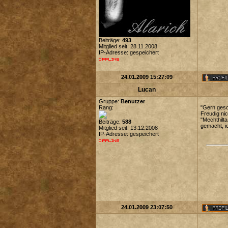
Beiträge:
493
Mitglied seit: 28.11.2008
IP-Adresse: gespeichert
24.01.2009 15:27:09
Lucan
Gruppe:
Benutzer
Rang:
"Gern ges
Freudig nic
"Mechthilta
Beiträge:
588
gemacht, ic
Mitglied seit: 13.12.2008
IP-Adresse: gespeichert
24.01.2009 23:07:50