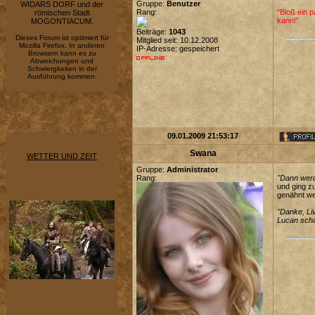
Gruppe:
Benutzer
WIDARS DORF und der
Rang:
"Bloß ein p
römischen Stadt
kann!"
MOGONTIACUM.
Beiträge:
1043
Dieses Forum ist optimiert für
Mitglied seit: 10.12.2008
Mozilla Firefox. In anderen
IP-Adresse: gespeichert
Browsern kann es zu
Abweichungen und
Schwiergkeiten in der
Ausführung kommen.
09.01.2009 21:53:17
Swana
WETTER UND ZEIT
Gruppe:
Administrator
Rang:
"Dann wer
und ging zu
genähnt we
"Danke, Liv
Lucan scha