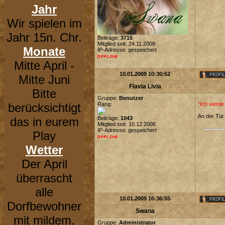
Jahr
Wir spielen im
Jahr 15n. Chr.
Beiträge:
3715
Mitglied seit: 24.11.2008
Monate
IP-Adresse: gespeichert
Mitte April -
10.01.2009 10:30:52
Mitte Juni
Flavia Livia
Bitte
Gruppe:
Benutzer
berücksichtigt
Rang:
"Ich werde
An der Tür
das in eurem
Beiträge:
1043
Mitglied seit: 10.12.2008
IP-Adresse: gespeichert
Play
Wetter
Der April
überrascht
alle
10.01.2009 16:36:55
Dorfbewohner
Swana
mit mildem,
Gruppe:
Administrator