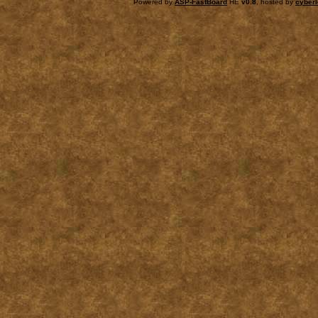
Powered by
ASP-FastBoard
HE
v0.8
, hosted by
cyberl