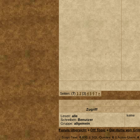
Seiten: (
7
)
1
2
[3]
4
5
6
7
»
Zugriff
keine
Lesen:
alle
Schreiben:
Benutzer
Gruppe:
allgemein
Forum Übersicht
»
Off Topic
»
Die Hütte von Gri
.: Script-Time:
0,031
|| SQL-Queries:
6
|| Active-Users:
4