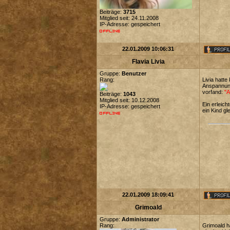
Beiträge:
3715
Mitglied seit: 24.11.2008
IP-Adresse: gespeichert
22.01.2009 10:06:31
Flavia Livia
Gruppe:
Benutzer
Rang:
Livia hatt
Anspannung 
vorfand:
"A
Beiträge:
1043
Mitglied seit: 10.12.2008
Ein erleich
IP-Adresse: gespeichert
ein Kind gl
22.01.2009 18:09:41
Grimoald
Gruppe:
Administrator
Rang:
Grimoald h