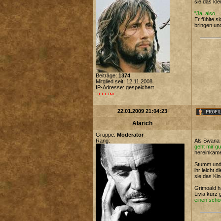
sie das kl
"Ja, also..
Er fühlte s
bringen und
Beiträge:
1374
Mitglied seit: 12.11.2008
IP-Adresse: gespeichert
22.01.2009 21:04:23
Alarich
Gruppe:
Moderator
Rang:
Als Swana i
geht mir gut
hereinkam
Stumm und 
ihr leicht 
sie das Ki
Grimoald h
Livia kurz
einen schö