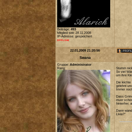
Beiträge:
493
Mitglied seit: 28.11.2008
IP-Adresse: gespeichert
22.01.2009 21:20:56
Swana
Gruppe:
Administrator
Rang:
Stumm nickt
So viel Wä
um ihre Kl
Die leichte
gelehnt un
Immer noch
Dass Grimo
must schon.
hinterher, a
Dann wandt
Livia?"