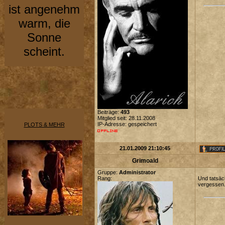
ist angenehm
warm, die
Sonne
scheint.
Beiträge:
493
Mitglied seit: 28.11.2008
IP-Adresse: gespeichert
PLOTS & MEHR
21.01.2009 21:10:45
Grimoald
Gruppe:
Administrator
Rang:
Und tatsäch
vergessen.