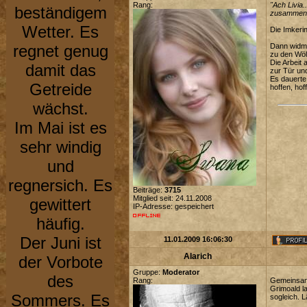
Rang:
"Ach Livia..
beständigem
zusammen u
Wetter. Es
Die Imkerin
regnet genug
Dann widme
zu den Wölf
Die Arbeit 
damit das
zur Tür und
Es dauerte 
Getreide
hoffen, ho
wächst.
Im Mai ist es
sehr windig
und
regnersich. Es
Beiträge:
3715
Mitglied seit: 24.11.2008
gewittert
IP-Adresse: gespeichert
häufig.
Der Juni ist
11.01.2009 16:06:30
Alarich
der Vorbote
Gruppe:
Moderator
des
Rang:
Gemeinsam r
Grimoald l
Sommers. Es
sogleich. L