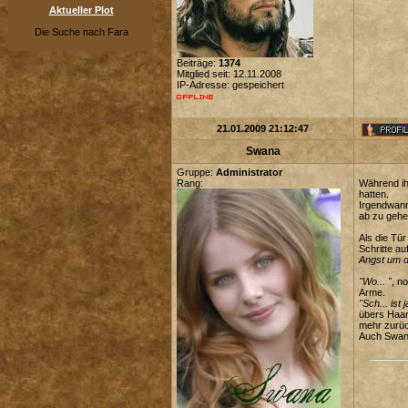
Aktueller Plot
Die Suche nach Fara
Beiträge:
1374
Mitglied seit: 12.11.2008
IP-Adresse: gespeichert
21.01.2009 21:12:47
Swana
Gruppe:
Administrator
Rang:
Während ih
hatten.
Irgendwann
ab zu gehe
Als die Tür
Schritte au
Angst um di
"Wo... "
, n
Arme.
"Sch... ist 
übers Haar
mehr zurüc
Auch Swana