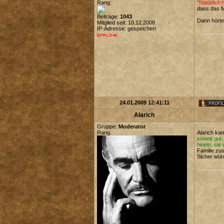
Rang:
"Natürlich 
dass das M
Beiträge:
1043
Dann hörte
Mitglied seit: 10.12.2008
IP-Adresse: gespeichert
24.01.2009 12:41:11
Alarich
Gruppe:
Moderator
Rang:
Alarich kam
soweit gut.
hinein, sie
Familie zu
Sicher wür