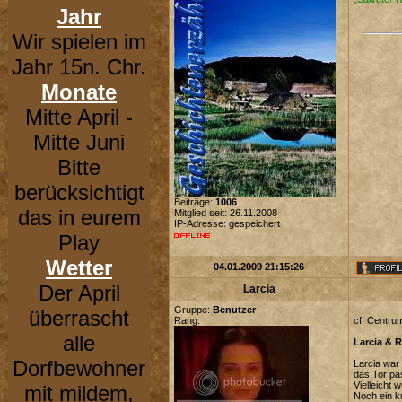
Jahr
Wir spielen im
Jahr 15n. Chr.
Monate
Mitte April -
Mitte Juni
Bitte
berücksichtigt
Beiträge:
1006
das in eurem
Mitglied seit: 26.11.2008
IP-Adresse: gespeichert
Play
Wetter
04.01.2009 21:15:26
Der April
Larcia
Gruppe:
Benutzer
überrascht
Rang:
cf: Centru
alle
Larcia & 
Dorfbewohner
Larcia war
das Tor pas
Vielleicht
mit mildem,
Noch ein k