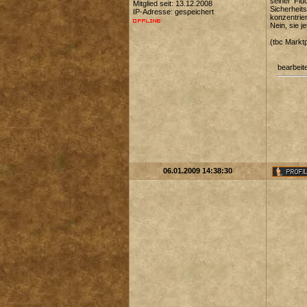
seiner 'Flu
Mitglied seit: 13.12.2008
Sicherheit
IP-Adresse: gespeichert
konzentrier
Nein, sie j
(tbc Marktp
bearbeit
06.01.2009 14:38:30