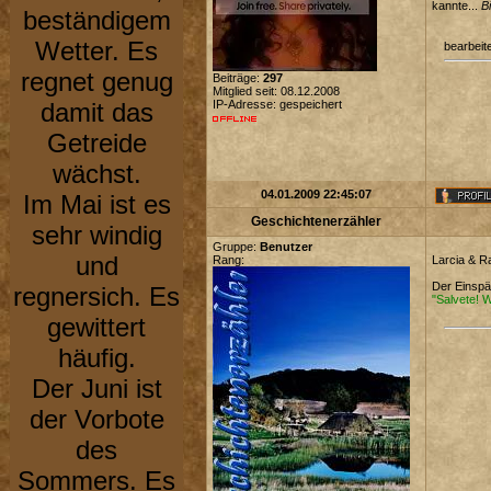
kannte...
Bi
beständigem
Wetter. Es
bearbeit
regnet genug
Beiträge:
297
Mitglied seit: 08.12.2008
damit das
IP-Adresse: gespeichert
Getreide
wächst.
04.01.2009 22:45:07
Im Mai ist es
Geschichtenerzähler
sehr windig
Gruppe:
Benutzer
und
Rang:
Larcia & R
Der Einspä
regnersich. Es
"Salvete! W
gewittert
häufig.
Der Juni ist
der Vorbote
des
Sommers. Es