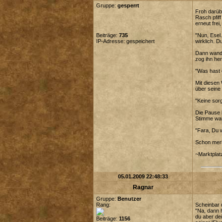
Gruppe:
gesperrt
Froh darüb
Rasch pfif
erneut fre
Beiträge:
735
"Nun, Esel.
IP-Adresse: gespeichert
wirklich. D
Dann wand 
zog ihn he
"Was hast 
Mit diesen
über seine
"Keine sor
Die Pause 
Stimme war
"Fara, Du w
Schon merk
~Marktplat
05.01.2009 22:48:33
Ragnar
Gruppe:
Benutzer
Rang:
Scheinbar 
"Na, dann h
du aber de
Beiträge:
1156