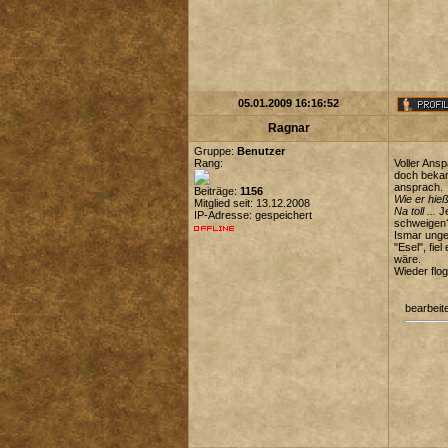
05.01.2009 16:16:52
Ragnar
Gruppe:
Benutzer
Rang:
Voller Ans
doch bekann
ansprach.
Beiträge:
1156
Wie er hie
Mitglied seit: 13.12.2008
Na toll ...
Je
IP-Adresse: gespeichert
schweigen?
Ismar unge
"Esel", fi
wäre.
Wieder flo
bearbeit