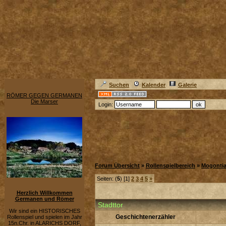
Suchen
Kalender
Galerie
RÖMER GEGEN GERMANEN
Die Marser
Login:
Forum Übersicht
»
Rollenspielbereich
»
Mogonti
Seiten: (
5
) [1]
2
3
4
5
»
Herzlich Willkommen
Germanen und Römer
Stadttor
Wir sind ein HISTORISCHES
Geschichtenerzähler
Rollenspiel und spielen im Jahr
15n.Chr. in ALARICHS DORF,