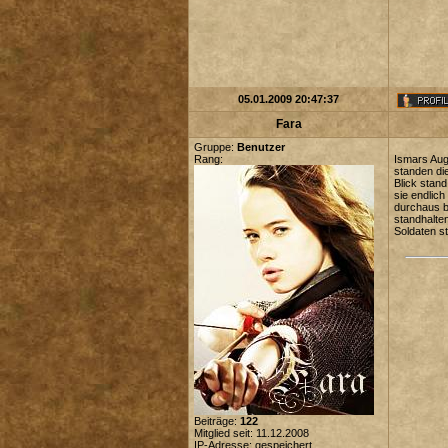
05.01.2009 20:47:37
Fara
Gruppe:
Benutzer
Rang:
Ismars Auge
standen di
Blick stand
sie endlich
durchaus b
standhalte
Soldaten s
Beiträge:
122
Mitglied seit: 11.12.2008
IP-Adresse: gespeichert