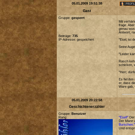
05.01.2009 19:51:38
Gast
Gruppe:
gesperrt
Mit verhär
frage. Abe
genau wuss
Antwort, r
Beiträge:
735
IP-Adresse: gespeichert
"Esel, ist
Seine Augen
"Leider ka
Rasch kehr
schicken, 
"Herr, dür
Es fiel ih
er, dass di
Ware gab, 
05.01.2009 20:22:58
Geschichtenerzähler
Gruppe:
Benutzer
Rang:
"Esel!"
Der 
Der Mann w
Burschen.
Und entspr