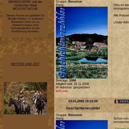
Gruppe:
Benutzer
WIDARS DORF und der
Rang:
Dies ist d
römischen Stadt
strengsten
MOGONTIACUM.
Alle Reise
Dieses Forum ist optimiert für
Mozilla Firefox. In anderen
Browsern kann es zu
(Jeder Adm
Abweichungen und
Schwiergkeiten in der
Ausführung kommen.
WETTER UND ZEIT
Beiträge:
1006
Mitglied seit: 26.11.2008
IP-Adresse: gespeichert
03.01.2009 18:03:28
Geschichtenerzähler
Gruppe:
Benutzer
Rang:
Schon von 
versperrte
„Salvete! 