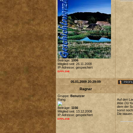
Beiträge:
1006
Mitglied seit: 26.11.2008
IP-Adresse: gespeichert
05.01.2009 20:29:09
Ragnar
Gruppe:
Benutzer
Rang:
Auf den La
Was DU für 
dem der So
Beiträge:
1156
sonst noc
Mitglied seit: 13.12.2008
Die blauen
IP-Adresse: gespeichert