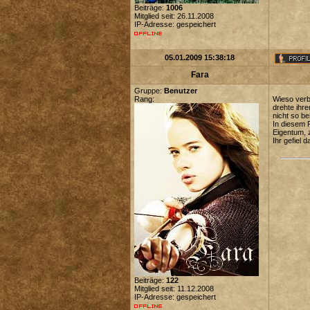
Beiträge:
1006
Mitglied seit: 26.11.2008
IP-Adresse: gespeichert
05.01.2009 15:38:18
Fara
Gruppe:
Benutzer
Rang:
Wieso verbo
drehte ihre
nicht so b
In diesem 
Eigentum, z
Ihr gefiel 
Beiträge:
122
Mitglied seit: 11.12.2008
IP-Adresse: gespeichert