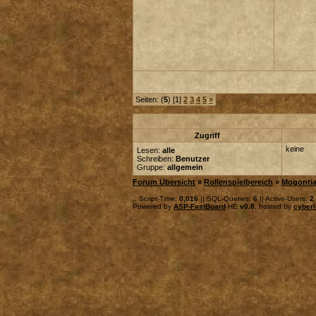
Seiten: (
5
) [1]
2
3
4
5
»
Zugriff
keine
Lesen:
alle
Schreiben:
Benutzer
Gruppe:
allgemein
Forum Übersicht
»
Rollenspielbereich
»
Mogonti
.: Script-Time:
0,016
|| SQL-Queries:
6
|| Active-Users:
2
Powered by
ASP-FastBoard
HE
v0.8
, hosted by
cyberl