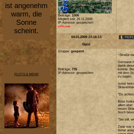
ist angenehm
warm, die
Beiträge:
1006
Mitglied seit: 26.11.2008
Sonne
IP-Adresse: gespeichert
scheint.
04.01.2009 23:16:13
Gast
Gruppe:
gesperrt
~Straße n
Germane ha
damit dies
Beiträge:
735
konnte. Be
IP-Adresse: gespeichert
mit dem Sc
PLOTS & MEHR
zu sagen.
Ismar betr
Sklavenhän
"Du achtes
Böse funke
allem aber
neuen Skla
Noch bevor
"Sei still, 
Zwar war s
Ismar ansp
sogar eine