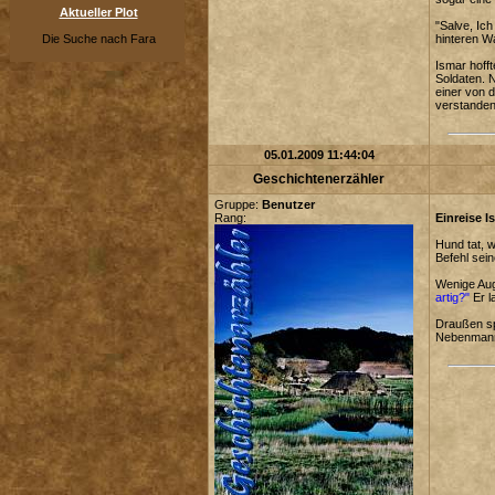
Aktueller Plot
"Salve, Ic
Die Suche nach Fara
hinteren W
Ismar hoff
Soldaten. 
einer von d
verstanden
05.01.2009 11:44:04
Geschichtenerzähler
Gruppe:
Benutzer
Rang:
Einreise I
Hund tat, 
Befehl sei
Wenige Aug
artig?"
Er l
Draußen sp
Nebenmann, 