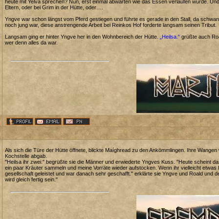
heute mit Yelva sprechen? Nun, erst einmal abwarten wie das Essen verlaufen würde. Und vie
Eltern, oder bei Grim in der Hütte, oder….
Yngve war schon längst vom Pferd gestiegen und führte es gerade in den Stall, da schwa
noch jung war, diese anstrengende Arbeit bei Reinkos Hof forderte langsam seinen Tribut.
Langsam ging er hinter Yngve her in den Wohnbereich der Hütte.
„Heilsa.“
grüßte auch Roal
wer denn alles da war.
Als sich die Türe der Hütte öffnete, blickte Maíghread zu den Ankömmlingen. Ihre Wangen
Kochstelle abgab.
"Heilsa ihr zwei." begrüßte sie die Männer und erwiederte Yngves Kuss. "Heute scheint d
ein paar Kräuter sammeln und meine Vorräte wieder aufstocken. Wenn ihr vielleicht etwas le
gesellschaft geleistet und war danach sehr geschafft." erklärte sie Yngve und Roald und 
wird gleich fertig sein."