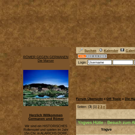
Suchen
Kalender
Galer
RÖMER GEGEN GERMANEN
Die Marser
Login:
Forum Übersicht
»
Off Topic
»
Die H
Seiten: (
3
) [1]
2
3
»
Herzlich Willkommen
Germanen und Römer
Yngves Hütte - Besuch zum 
Wir sind ein HISTORISCHES
Yngve
Rollenspiel und spielen im Jahr
15n.Chr. in ALARICHS DORF,