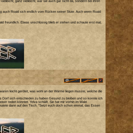
lleicht, ganz vielleicht, war sie auch gar nicht da, sondern bei ihren
ng auch Roald sich endlich vom Rücken seiner Stute. Auch wenn Roald
d freundlich. Etwas unschlüssig blieb er stehen und schaute erst mal,
 waren leicht gerötet, was wohl an der Wärme liegen musste, welche die
as Dorf sich entschieden zu haben Gesund zu bleiben und so konnte ich
iser reden könntet. Yelva schläft. Sie hat mir vorhin im Wald
deutete dann auf den Tisch. "Setzt euch doch schon einmal, das Essen