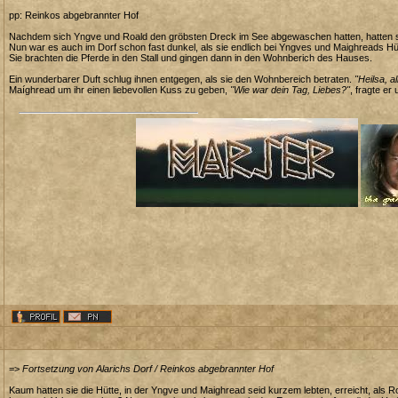
pp: Reinkos abgebrannter Hof
Nachdem sich Yngve und Roald den gröbsten Dreck im See abgewaschen hatten, hatten s
Nun war es auch im Dorf schon fast dunkel, als sie endlich bei Yngves und Maighreads H
Sie brachten die Pferde in den Stall und gingen dann in den Wohnberich des Hauses.
Ein wunderbarer Duft schlug ihnen entgegen, als sie den Wohnbereich betraten.
"Heilsa, a
Maíghread um ihr einen liebevollen Kuss zu geben,
"Wie war dein Tag, Liebes?"
, fragte er
=>
Fortsetzung von Alarichs Dorf / Reinkos abgebrannter Hof
Kaum hatten sie die Hütte, in der Yngve und Maighread seid kurzem lebten, erreicht, als R