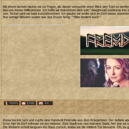
Mit einem lächeln blickte sie zu Yngve, als dieser versuchte einen Blick den Topf zu werfen
bist uns immer Willkommen. Ich hoffe wir bekommen dich satt." Maíghread zwinkerte ihm 
uns. Sicher wird sie bald zurückkommen. Ich glaube sie wollte sich im Dorf etwas umsehe
Nur wenige Minuten später war das Essen fertig. ""Bitte bedient euch."
Rania bückte sich und zupfte eine Handvoll Petersilie aus dem Kräuterbeet. Der duftete ab
Grün hier im Dorf erfreute sie am meisten. Eine Stadt war nun mal eine Stadt, hier war es 
Die Weberin schritt langsam ins Haus zurück, wobei sie die mittlere Tür benutzte. Oh, e