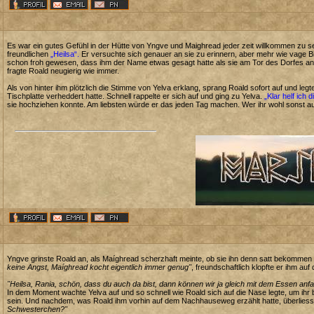
Es war ein gutes Gefühl in der Hütte von Yngve und Maighread jeder zeit willkommen zu se
freundlichen
„Heilsa“.
Er versuchte sich genauer an sie zu erinnern, aber mehr wie vage Bi
schon froh gewesen, dass ihm der Name etwas gesagt hatte als sie am Tor des Dorfes
fragte Roald neugierig wie immer.
Als von hinter ihm plötzlich die Stimme von Yelva erklang, sprang Roald sofort auf und legt
Tischplatte verheddert hatte. Schnell rappelte er sich auf und ging zu Yelva.
„Klar helf ich di
sie hochziehen konnte. Am liebsten würde er das jeden Tag machen. Wer ihr wohl sonst a
Yngve grinste Roald an, als Maíghread scherzhaft meinte, ob sie ihn denn satt bekomme
keine Angst, Maíghread kocht eigentlich immer genug"
, freundschaftlich klopfte er ihm auf 
"Heilsa, Rania, schön, dass du auch da bist, dann können wir ja gleich mit dem Essen anf
In dem Moment wachte Yelva auf und so schnell wie Roald sich auf die Nase legte, um ihr 
sein. Und nachdem, was Roald ihm vorhin auf dem Nachhauseweg erzählt hatte, überliess
Schwesterchen?"