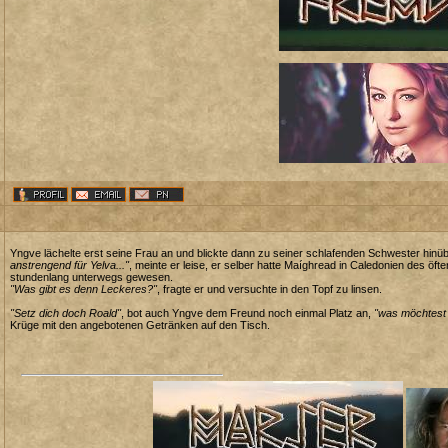
Yngve lächelte erst seine Frau an und blickte dann zu seiner schlafenden Schwester hinü
anstrengend für Yelva..."
, meinte er leise, er selber hatte Maíghread in Caledonien des öf
stundenlang unterwegs gewesen.
"Was gibt es denn Leckeres?"
, fragte er und versuchte in den Topf zu linsen.
"Setz dich doch Roald"
, bot auch Yngve dem Freund noch einmal Platz an,
"was möchtest 
Krüge mit den angebotenen Getränken auf den Tisch.