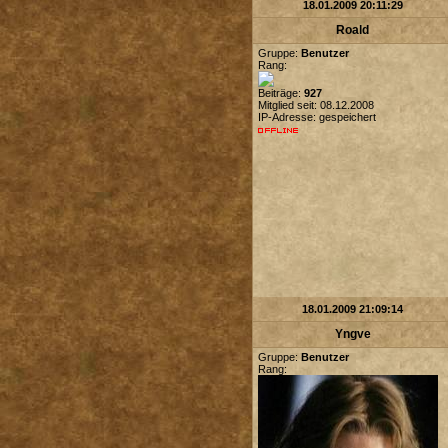
18.01.2009 20:11:29
Roald
Gruppe:
Benutzer
Rang:
Beiträge:
927
Mitglied seit: 08.12.2008
IP-Adresse: gespeichert
18.01.2009 21:09:14
Yngve
Gruppe:
Benutzer
Rang: