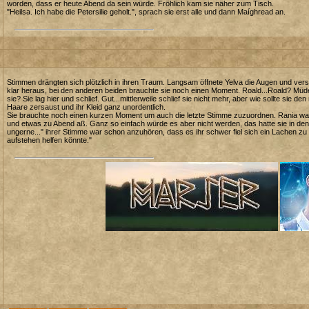
worden, dass er heute Abend da sein würde. Fröhlich kam sie näher zum Tisch.
"Heilsa. Ich habe die Petersilie geholt.", sprach sie erst alle und dann Maíghread an.
Stimmen drängten sich plötzlich in ihren Traum. Langsam öffnete Yelva die Augen und ve
klar heraus, bei den anderen beiden brauchte sie noch einen Moment. Roald...Roald? Müde 
sie? Sie lag hier und schlief. Gut...mittlerweile schlief sie nicht mehr, aber wie sollte si
Haare zersaust und ihr Kleid ganz unordentlich.
Sie brauchte noch einen kurzen Moment um auch die letzte Stimme zuzuordnen. Rania war 
und etwas zu Abend aß. Ganz so einfach würde es aber nicht werden, das hatte sie in d
ungerne..." ihrer Stimme war schon anzuhören, dass es ihr schwer fiel sich ein Lachen zu
aufstehen helfen könnte."