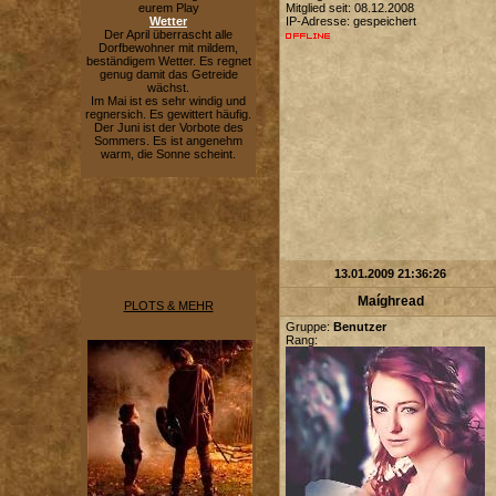
eurem Play
Mitglied seit: 08.12.2008
Wetter
IP-Adresse: gespeichert
Der April überrascht alle
Dorfbewohner mit mildem,
beständigem Wetter. Es regnet
genug damit das Getreide
wächst.
Im Mai ist es sehr windig und
regnersich. Es gewittert häufig.
Der Juni ist der Vorbote des
Sommers. Es ist angenehm
warm, die Sonne scheint.
13.01.2009 21:36:26
Maíghread
PLOTS & MEHR
Gruppe:
Benutzer
Rang: