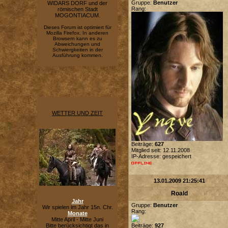
Gruppe:
Benutzer
WIDARS DORF und der
Rang:
römischen Stadt
MOGONTIACUM.
Dieses Forum ist optimiert für
Mozilla Firefox. In anderen
Browsern kann es zu
Abweichungen und
Schwiergkeiten in der
Ausführung kommen.
WETTER UND ZEIT
Beiträge:
627
Mitglied seit: 12.11.2008
IP-Adresse: gespeichert
13.01.2009 21:25:41
Roald
Jahr
Gruppe:
Benutzer
Wir spielen im Jahr 15n. Chr.
Rang:
Monate
Mitte April - Mitte Juni
Bitte berücksichtigt das in
Beiträge:
927