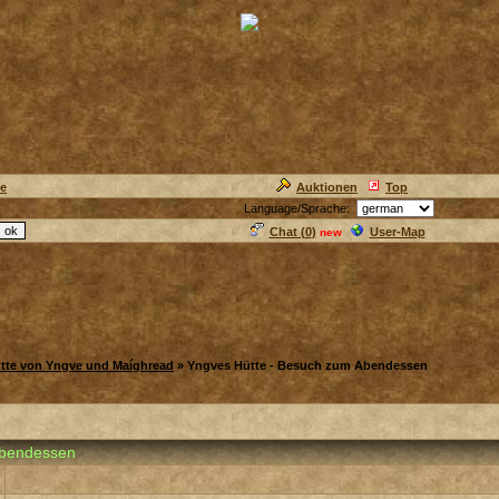
ie
Auktionen
Top
Language/Sprache:
Chat (
0
)
User-Map
new
ütte von Yngve und Maíghread
» Yngves Hütte - Besuch zum Abendessen
Abendessen