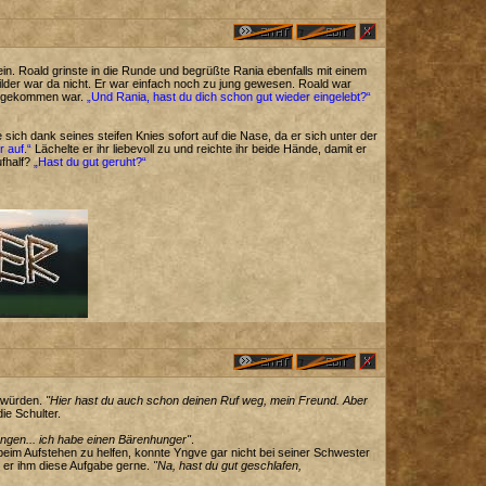
in. Roald grinste in die Runde und begrüßte Rania ebenfalls mit einem
lder war da nicht. Er war einfach noch zu jung gewesen. Roald war
 angekommen war.
„Und Rania, hast du dich schon gut wieder eingelebt?“
e sich dank seines steifen Knies sofort auf die Nase, da er sich unter der
r auf.“
Lächelte er ihr liebevoll zu und reichte ihr beide Hände, damit er
ufhalf?
„Hast du gut geruht?“
n würden.
"Hier hast du auch schon deinen Ruf weg, mein Freund. Aber
die Schulter.
angen... ich habe einen Bärenhunger"
.
beim Aufstehen zu helfen, konnte Yngve gar nicht bei seiner Schwester
 er ihm diese Aufgabe gerne.
"Na, hast du gut geschlafen,