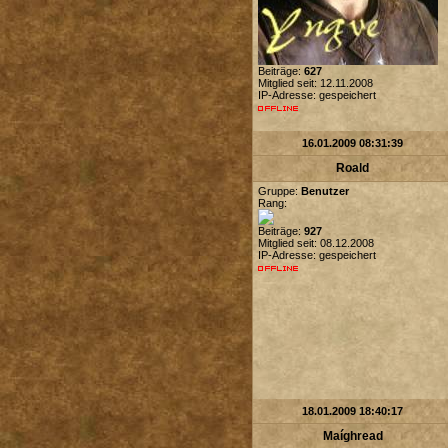
Beiträge:
627
Mitglied seit: 12.11.2008
IP-Adresse: gespeichert
16.01.2009 08:31:39
Roald
Gruppe:
Benutzer
Rang:
Beiträge:
927
Mitglied seit: 08.12.2008
IP-Adresse: gespeichert
18.01.2009 18:40:17
Maíghread