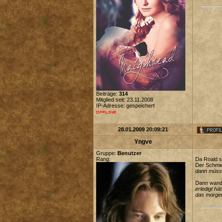
Beiträge:
314
Mitglied seit: 23.11.2008
IP-Adresse: gespeichert
28.01.2009 20:09:21
Yngve
Gruppe:
Benutzer
Rang:
Da Roald s
Der Schmie
dann müsse
Dann wandt
erledigt h
das morgen 