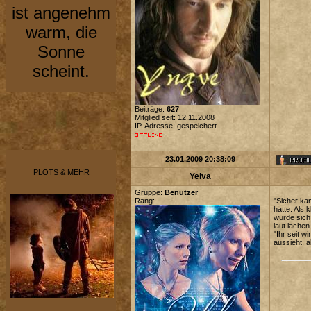
ist angenehm
warm, die
Sonne
scheint.
Beiträge:
627
Mitglied seit: 12.11.2008
IP-Adresse: gespeichert
23.01.2009 20:38:09
PLOTS & MEHR
Yelva
Gruppe:
Benutzer
Rang:
"Sicher kan
hatte. Als
würde sich
laut lachen
"Ihr seit w
aussieht, a