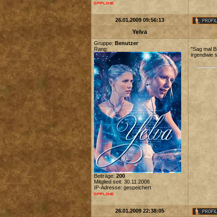
26.01.2009 09:56:13
Yelva
Gruppe:
Benutzer
Rang:
"Sag mal B
irgendwie s
Beiträge:
200
Mitglied seit: 30.11.2008
IP-Adresse: gespeichert
26.01.2009 22:38:05