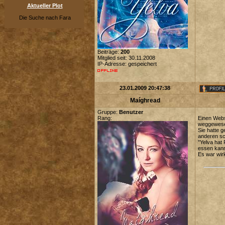
Aktueller Plot
Die Suche nach Fara
Beiträge:
200
Mitglied seit: 30.11.2008
IP-Adresse: gespeichert
23.01.2009 20:47:38
Maíghread
Gruppe:
Benutzer
Rang:
Einen Webst
weggewesen
Sie hatte g
anderen sc
"Yelva hat
essen kann,
Es war wir