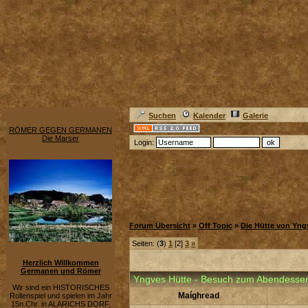
Suchen
Kalender
Galerie
RÖMER GEGEN GERMANEN
Die Marser
Login:
Forum Übersicht
»
Off Topic
»
Die Hütte von Yng
Seiten: (
3
)
1
[2]
3
»
Herzlich Willkommen
Germanen und Römer
Yngves Hütte - Besuch zum Abendesse
Wir sind ein HISTORISCHES
Maíghread
Rollenspiel und spielen im Jahr
15n.Chr. in ALARICHS DORF,