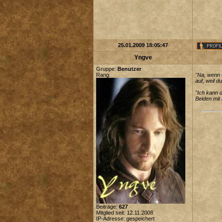
25.01.2009 18:05:47
Yngve
Gruppe:
Benutzer
Rang:
"Na, wenn e
auf, weil 
"Ich kann 
Beiden mit
Beiträge:
627
Mitglied seit: 12.11.2008
IP-Adresse: gespeichert