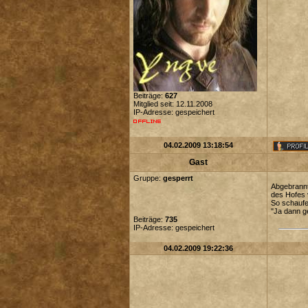
Beiträge:
627
Mitglied seit: 12.11.2008
IP-Adresse: gespeichert
04.02.2009 13:18:54
Gast
Gruppe:
gesperrt
Abgebrannte
des Hofes v
So schaufel
"Ja dann g
Beiträge:
735
IP-Adresse: gespeichert
04.02.2009 19:22:36