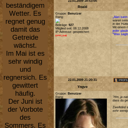
22.01.2009 18:53:00
beständigem
Roald
Wetter. Es
Gruppe:
Benutzer
Rang:
„Alan kann
regnet genug
waren sein
in der Hüt
Beiträge:
927
damit das
Mit einem 
Mitglied seit: 08.12.2008
jeder glau
IP-Adresse: gespeichert
"Was sagts
Getreide
wächst.
Im Mai ist es
sehr windig
und
regnersich. Es
22.01.2009 21:20:31
gewittert
Yngve
häufig.
Gruppe:
Benutzer
Rang:
"Hm, ja nat
Der Juni ist
dass du ge
der Vorbote
Zweifelnd 
sehr wenig.
des
Sommers. Es