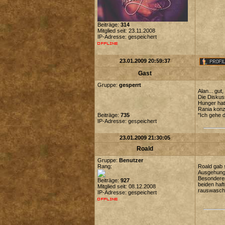
Beiträge:
314
Mitglied seit: 23.11.2008
IP-Adresse: gespeichert
23.01.2009 20:59:37
Gast
Gruppe:
gesperrt
Alan... gu
Die Diskuss
Hunger hat
Rania konze
Beiträge:
735
"Ich gehe d
IP-Adresse: gespeichert
23.01.2009 21:30:05
Roald
Gruppe:
Benutzer
Rang:
Roald gab s
Ausgehunge
Besonderes
Beiträge:
927
beiden haf
Mitglied seit: 08.12.2008
rauswasch
IP-Adresse: gespeichert