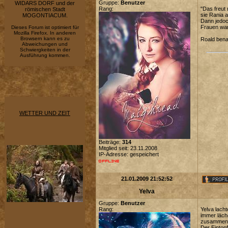
Gruppe:
Benutzer
WIDARS DORF und der
Rang:
"Das freut 
römischen Stadt
sie Rania a
MOGONTIACUM.
Dann jedoch
Frauen war
Dieses Forum ist optimiert für
Mozilla Firefox. In anderen
Browsern kann es zu
Roald bena
Abweichungen und
Schwiergkeiten in der
Ausführung kommen.
WETTER UND ZEIT
Beiträge:
314
Mitglied seit: 23.11.2008
IP-Adresse: gespeichert
21.01.2009 21:52:52
Yelva
Gruppe:
Benutzer
Rang:
Yelva lacht
immer läche
zusammenr
Der Eintopf