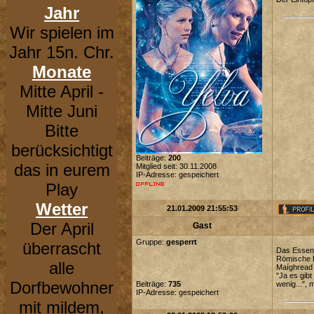
Jahr
Wir spielen im
Jahr 15n. Chr.
Monate
Mitte April -
Mitte Juni
Bitte
berücksichtigt
Beiträge:
200
das in eurem
Mitglied seit: 30.11.2008
IP-Adresse: gespeichert
Play
Wetter
21.01.2009 21:55:53
Der April
Gast
Gruppe:
gesperrt
überrascht
Das Essen 
Römische K
alle
Maíghread 
"Ja es gib
Dorfbewohner
Beiträge:
735
wenig...", 
IP-Adresse: gespeichert
mit mildem,