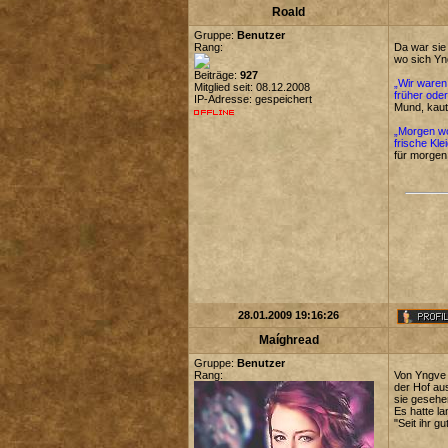
Roald
Gruppe:
Benutzer
Rang:
Da war sie
wo sich Yn
Beiträge:
927
„Wir waren 
Mitglied seit: 08.12.2008
früher oder
IP-Adresse: gespeichert
Mund, kaut
„Morgen wol
frische Kl
für morgen
28.01.2009 19:16:26
Maíghread
Gruppe:
Benutzer
Rang:
Von Yngve 
der Hof au
sie gesehe
Es hatte la
"Seit ihr 