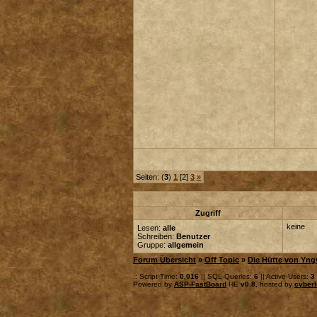
Seiten: (
3
)
1
[2]
3
»
Zugriff
keine
Lesen:
alle
Schreiben:
Benutzer
Gruppe:
allgemein
Forum Übersicht
»
Off Topic
»
Die Hütte von Yng
.: Script-Time:
0,016
|| SQL-Queries:
6
|| Active-Users:
3
Powered by
ASP-FastBoard
HE
v0.8
, hosted by
cyberl