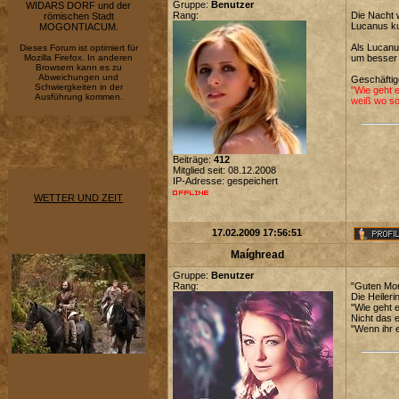
Gruppe:
Benutzer
WIDARS DORF und der
Rang:
Die Nacht 
römischen Stadt
Lucanus ku
MOGONTIACUM.
Als Lucanus
Dieses Forum ist optimiert für
Mozilla Firefox. In anderen
um besser 
Browsern kann es zu
Abweichungen und
Geschäftig
Schwiergkeiten in der
"Wie geht e
Ausführung kommen.
weiß wo so
Beiträge:
412
Mitglied seit: 08.12.2008
IP-Adresse: gespeichert
WETTER UND ZEIT
17.02.2009 17:56:51
Maíghread
Gruppe:
Benutzer
Rang:
"Guten Mor
Die Heileri
"Wie geht 
Nicht das 
"Wenn ihr e