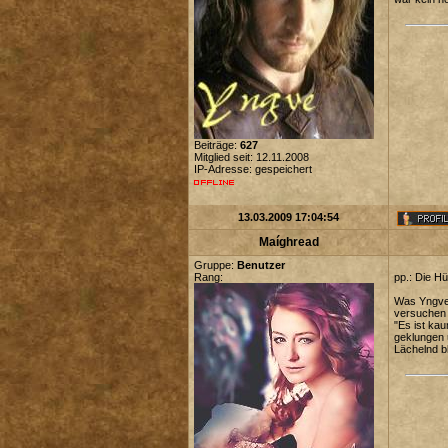
Beiträge:
627
Mitglied seit: 12.11.2008
IP-Adresse: gespeichert
13.03.2009 17:04:54
Maíghread
Gruppe:
Benutzer
Rang:
pp.: Die H
Was Yngve 
versuchen 
"Es ist ka
geklungen u
Lächelnd b