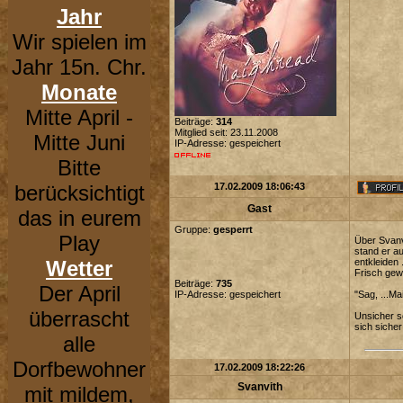
Jahr
Wir spielen im
Jahr 15n. Chr.
Monate
Mitte April -
Beiträge:
314
Mitglied seit: 23.11.2008
Mitte Juni
IP-Adresse: gespeichert
Bitte
berücksichtigt
17.02.2009 18:06:43
Gast
das in eurem
Gruppe:
gesperrt
Play
Über Svanv
stand er a
Wetter
entkleiden 
Frisch gew
Beiträge:
735
Der April
IP-Adresse: gespeichert
"Sag, ...Ma
überrascht
Unsicher s
sich sicher
alle
Dorfbewohner
17.02.2009 18:22:26
Svanvith
mit mildem,