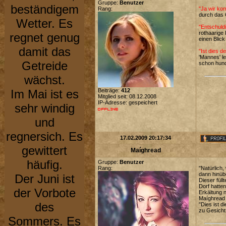
Gruppe:
Benutzer
beständigem
Rang:
"Ja wir ko
durch das 
Wetter. Es
"Entschuld
rothaarige 
regnet genug
einen Blic
damit das
"Ist dies d
'Mannes' le
Getreide
schon hund
wächst.
Im Mai ist es
Beiträge:
412
Mitglied seit: 08.12.2008
IP-Adresse: gespeichert
sehr windig
und
regnersich. Es
17.02.2009 20:17:34
gewittert
Maíghread
häufig.
Gruppe:
Benutzer
Rang:
"Natürlich,
dann hinüb
Der Juni ist
Dieser fül
Dorf hatte
der Vorbote
Erkältung 
Maíghread 
des
"Dies ist 
zu Gesich
Sommers. Es