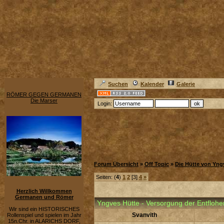
Suchen
Kalender
Galerie
RÖMER GEGEN GERMANEN
Die Marser
Login:
Forum Übersicht
»
Off Topic
»
Die Hütte von Yng
Seiten: (
4
)
1
2
[3]
4
»
Herzlich Willkommen
Germanen und Römer
Yngves Hütte - Versorgung der Entfloh
Wir sind ein HISTORISCHES
Svanvith
Rollenspiel und spielen im Jahr
15n.Chr. in ALARICHS DORF,