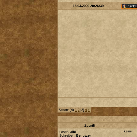
13.03.2009 20:26:39
Seiten: (
4
)
1
2
[3]
4
»
Zugriff
keine
Lesen:
alle
Schreiben:
Benutzer