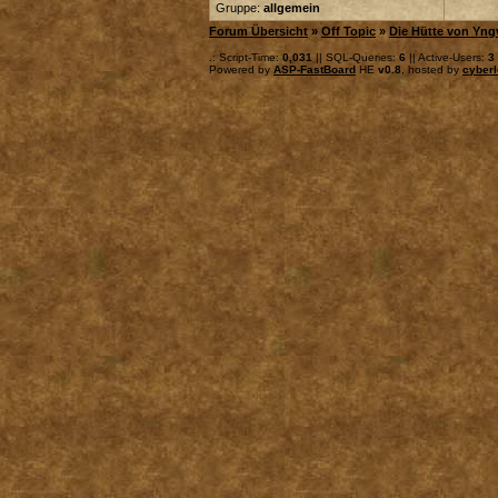
Gruppe:
allgemein
Forum Übersicht
»
Off Topic
»
Die Hütte von Yng
.: Script-Time:
0,031
|| SQL-Queries:
6
|| Active-Users:
3
Powered by
ASP-FastBoard
HE
v0.8
, hosted by
cyberl