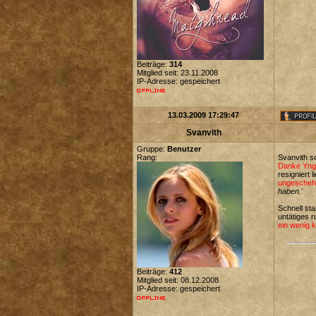
Beiträge:
314
Mitglied seit: 23.11.2008
IP-Adresse: gespeichert
13.03.2009 17:29:47
Svanvith
Gruppe:
Benutzer
Rang:
Svanvith s
Danke Yngve
resigniert 
ungeschehe
haben.'
Schnell st
untätiges r
ein wenig k
Beiträge:
412
Mitglied seit: 08.12.2008
IP-Adresse: gespeichert