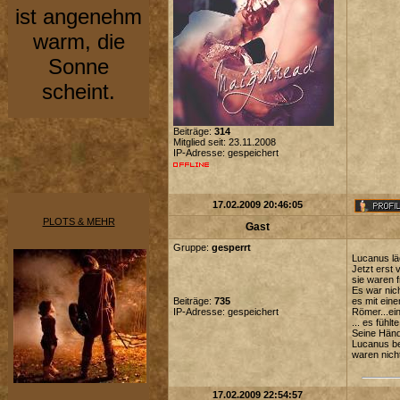
ist angenehm
warm, die
Sonne
scheint.
Beiträge:
314
Mitglied seit: 23.11.2008
IP-Adresse: gespeichert
17.02.2009 20:46:05
PLOTS & MEHR
Gast
Gruppe:
gesperrt
Lucanus läc
Jetzt erst 
sie waren f
Es war nich
Beiträge:
735
es mit eine
IP-Adresse: gespeichert
Römer...ein
... es fühl
Seine Händ
Lucanus be
waren nich
17.02.2009 22:54:57