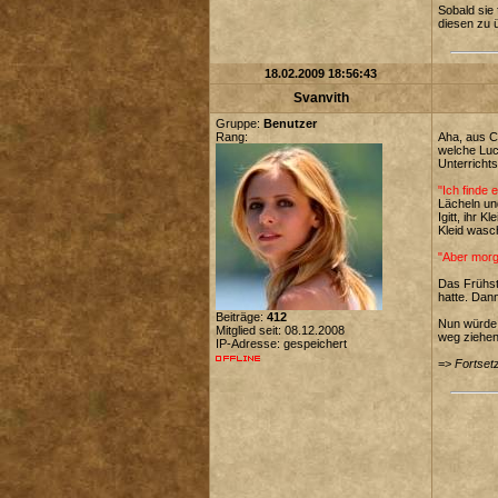
Sobald sie 
diesen zu 
18.02.2009 18:56:43
Svanvith
Gruppe:
Benutzer
Rang:
Aha, aus C
welche Luca
Unterricht
"Ich finde 
Lächeln un
Igitt, ihr 
Kleid wasc
"Aber morge
Das Frühst
hatte. Dann
Beiträge:
412
Nun würde 
Mitglied seit: 08.12.2008
weg ziehen
IP-Adresse: gespeichert
=>
Fortset