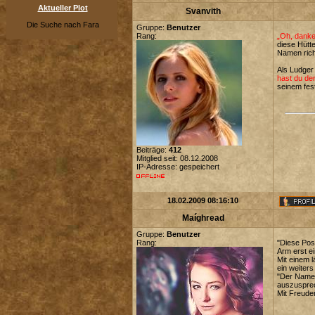
Aktueller Plot
Svanvith
Die Suche nach Fara
Gruppe:
Benutzer
Rang:
„Oh, danke
diese Hütt
Namen rich
Als Ludger
hast du de
seinem fes
Beiträge:
412
Mitglied seit: 08.12.2008
IP-Adresse: gespeichert
18.02.2009 08:16:10
Maíghread
Gruppe:
Benutzer
Rang:
"Diese Posi
Arm erst ei
Mit einem 
ein weiter
"Der Name 
auszusprec
Mit Freude