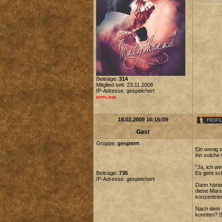
Beiträge:
314
Mitglied seit: 23.11.2008
IP-Adresse: gespeichert
18.02.2009 16:15:09
Gast
Gruppe:
gesperrt
Ein wenig s
ihn solche 
"Ja, ich we
Beiträge:
735
Es geht sc
IP-Adresse: gespeichert
Dann hörte
diese Mars
konzentrie
Nach dem E
konnten? S