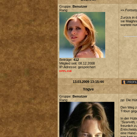
Gruppe:
Benutzer
Rang:
=>
Fortset
Zurück in 
sie Maighr
wartete nun
Beiträge:
412
Mitglied seit: 08.12.2008
IP-Adresse: gespeichert
13.03.2009 13:15:44
Yngve
Gruppe:
Benutzer
Rang:
pp: Die Hüt
Den Weg zu
Tribun geg
In der Hütt
"Svanvith,
freunlich z
Entscheidu
eine Hand a
war kein n