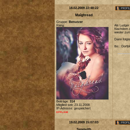
18.02.2009 22:48:22
Maíghread
Gruppe:
Benutzer
Rang:
Als Ludger 
Nachdem al
wieder zur
Dann folgte
tbc.: Dorfp
Beiträge:
314
Mitglied seit: 23.11.2008
IP-Adresse: gespeichert
19.02.2009 15:07:03
Svanvith