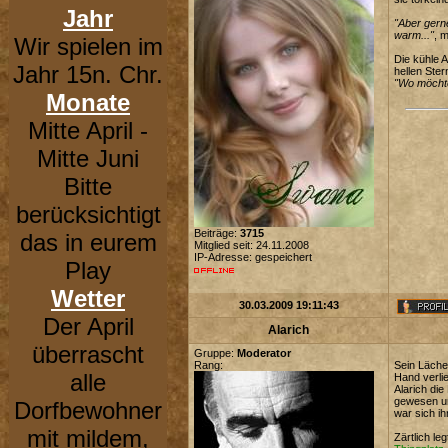
Jahr
"Aber gerne
warm..."
, 
Wir spielen im
Die kühle A
Jahr 15n. Chr.
hellen Ste
"Wo möcht
Monate
Mitte April -
Mitte Juni
Bitte
berücksichtigt
Beiträge:
3715
das in eurem
Mitglied seit: 24.11.2008
IP-Adresse: gespeichert
Play
Wetter
30.03.2009 19:11:43
Der April
Alarich
überrascht
Gruppe:
Moderator
Rang:
Sein Läche
alle
Hand verli
Alarich di
gewesen und
Dorfbewohner
war sich ih
mit mildem,
Zärtlich le