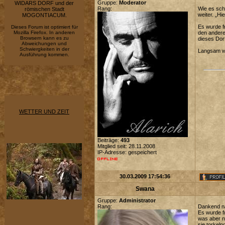
Gruppe:
Moderator
WIDARS DORF und der
Rang:
Wie es sch
römischen Stadt
weiter. „Hi
MOGONTIACUM.
Es wurde f
Dieses Forum ist optimiert für
Mozilla Firefox. In anderen
den andere
Browsern kann es zu
dieses Dorf
Abweichungen und
Schwiergkeiten in der
Langsam wu
Ausführung kommen.
WETTER UND ZEIT
Beiträge:
493
Mitglied seit: 28.11.2008
IP-Adresse: gespeichert
30.03.2009 17:54:36
Swana
Gruppe:
Administrator
Rang:
Dankend na
Es wurde fr
was aber n
sie torkeln