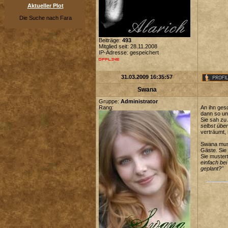
Aktueller Plot
Die Suche nach Fara
Beiträge:
493
Mitglied seit: 28.11.2008
IP-Adresse: gespeichert
31.03.2009 16:35:57
Swana
Gruppe:
Administrator
Rang:
An ihn ges
dann so un
Sie sah zu
selbst übe
verträumt,
Swana mus
Gäste. Sie
Sie mustert
einfach bei
geplant?"