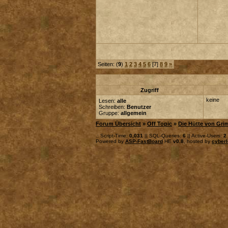
Seiten: (
9
)
1
2
3
4
5
6
[7]
8
9
»
Zugriff
keine
Lesen:
alle
Schreiben:
Benutzer
Gruppe:
allgemein
Forum Übersicht
»
Off Topic
»
Die Hütte von Gri
.: Script-Time:
0,031
|| SQL-Queries:
6
|| Active-Users:
2
Powered by
ASP-FastBoard
HE
v0.8
, hosted by
cyberl