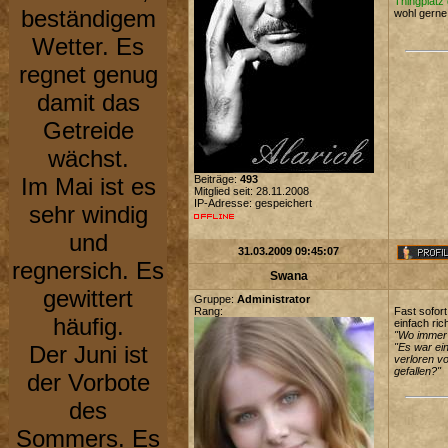
Thingplatz
beständigem
wohl gerne
Wetter. Es
regnet genug
damit das
Getreide
wächst.
Im Mai ist es
Beiträge:
493
Mitglied seit: 28.11.2008
IP-Adresse: gespeichert
sehr windig
und
31.03.2009 09:45:07
regnersich. Es
Swana
gewittert
Gruppe:
Administrator
Rang:
Fast sofort
häufig.
einfach rich
"Wo immer d
Der Juni ist
"Es war ei
verloren v
gefallen?"
der Vorbote
des
Sommers. Es