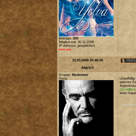
Beiträge:
200
Mitglied seit: 30.11.2008
IP-Adresse: gespeichert
31.03.2009 20:48:35
Alarich
Gruppe:
Moderator
Rang:
Unauffälli
warmes Fel
Augenbrau
„Du willst 
einer Gaue