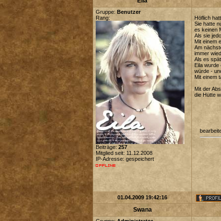
Eila
Gruppe:
Benutzer
Rang:
Höflich ha
Sie hatte n
es keinen M
Als sie je
Mit einem 
Am nächsten
immer wied
Als es spä
Eila wurde
würde - un
Mit einem t
Mit der Ab
die Hütte w
bearbeit
Beiträge:
257
Mitglied seit: 11.12.2008
IP-Adresse: gespeichert
01.04.2009 19:42:16
Swana