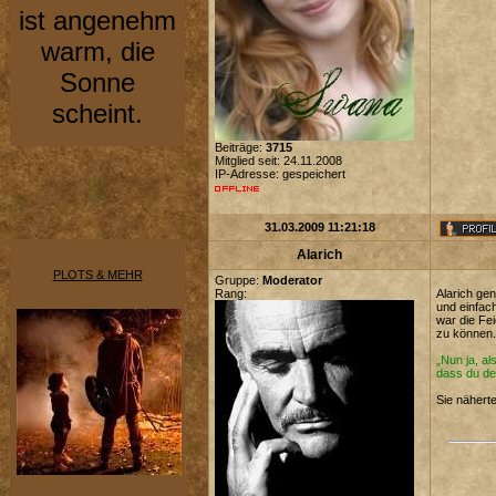
ist angenehm
warm, die
Sonne
scheint.
Beiträge:
3715
Mitglied seit: 24.11.2008
IP-Adresse: gespeichert
31.03.2009 11:21:18
Alarich
PLOTS & MEHR
Gruppe:
Moderator
Rang:
Alarich ge
und einfach
war die Fe
zu können.
„Nun ja, a
dass du de
Sie näherte