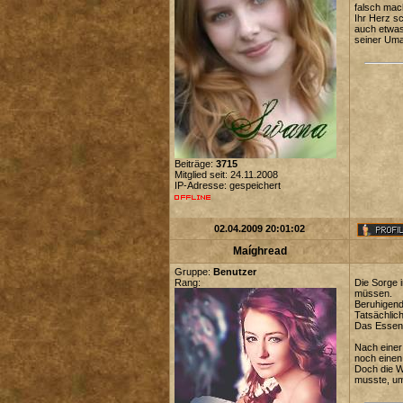
falsch mac
Ihr Herz s
auch etwas
seiner Um
Beiträge:
3715
Mitglied seit: 24.11.2008
IP-Adresse: gespeichert
02.04.2009 20:01:02
Maíghread
Gruppe:
Benutzer
Rang:
Die Sorge 
müssen.
Beruhigend 
Tatsächlich
Das Essen 
Nach einer
noch einen
Doch die W
musste, um