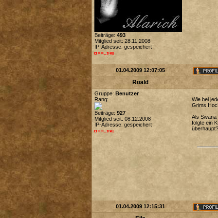
Beiträge:
493
Mitglied seit: 28.11.2008
IP-Adresse: gespeichert
01.04.2009 12:07:05
Roald
Gruppe:
Benutzer
Rang:
Wie bei jed
Grims Hoch
Beiträge:
927
Als Swana u
Mitglied seit: 08.12.2008
folgte ein
IP-Adresse: gespeichert
überhaupt? 
01.04.2009 12:15:31