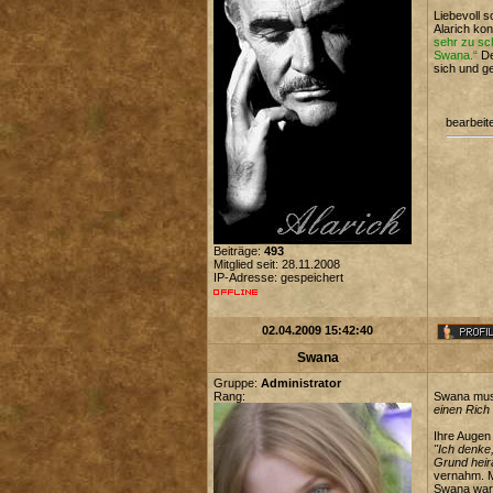
Liebevoll s
Alarich kon
sehr zu sch
Swana.“
De
sich und g
bearbeit
Beiträge:
493
Mitglied seit: 28.11.2008
IP-Adresse: gespeichert
02.04.2009 15:42:40
Swana
Gruppe:
Administrator
Rang:
Swana must
einen Rich 
Ihre Augen
"Ich denke,
Grund heir
vernahm. M
Swana war v