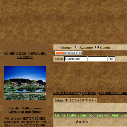
Suchen
Kalender
Galerie
RÖMER GEGEN GERMANEN
Die Marser
Login:
Forum Übersicht
»
Off Topic
»
Die Hütte von Gri
Seiten: (
9
)
1
2
3
4
5
6
[7]
8
9
»
Herzlich Willkommen
Germanen und Römer
Grims Hütte - Die Hochzeit von Alan und
Wir sind ein HISTORISCHES
Alarich
Rollenspiel und spielen im Jahr
15n.Chr. in ALARICHS DORF,