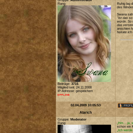
Gruppe:
Administrator
Rang:
Ruhig lag 
des Windes
Swana sah A
"Ist das s
würde. So i
das versteh
anschien ha
heirate ich
Beiträge:
3715
Mitglied seit: 24.11.2008
IP-Adresse: gespeichert
02.04.2009 10:05:53
Alarich
Gruppe:
Moderator
Rang:
„Hm… ja, s
schon ein 
„Ich werde