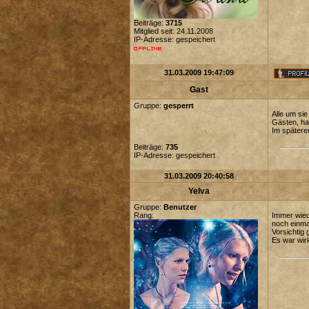
Beiträge:
3715
Mitglied seit: 24.11.2008
IP-Adresse: gespeichert
31.03.2009 19:47:09
Gast
Gruppe:
gesperrt
Alle um sie
Gästen, ha
Im spätere
Beiträge:
735
IP-Adresse: gespeichert
31.03.2009 20:40:58
Yelva
Gruppe:
Benutzer
Rang:
Immer wiede
noch einma
Vorsichtig 
Es war wirk