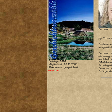
Bernward
pp: Tross m
Es dauerte 
ausgewählt
Bernward n
ein wenig 
auch bald 
Beiträge:
1006
"Mathilda 
Mitglied seit: 26.11.2008
Schwiegert
IP-Adresse: gespeichert
Bevor er n
"Ist irgend