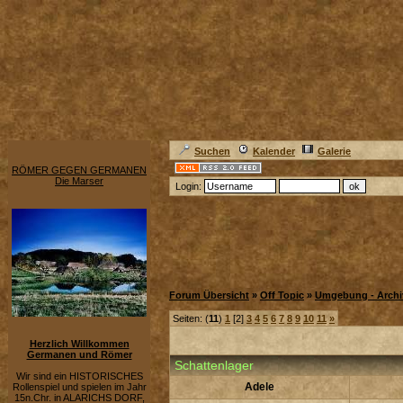
Suchen
Kalender
Galerie
RÖMER GEGEN GERMANEN
Die Marser
Login:
Forum Übersicht
»
Off Topic
»
Umgebung - Archi
Seiten: (
11
)
1
[2]
3
4
5
6
7
8
9
10
11
»
Herzlich Willkommen
Germanen und Römer
Schattenlager
Wir sind ein HISTORISCHES
Adele
Rollenspiel und spielen im Jahr
15n.Chr. in ALARICHS DORF,