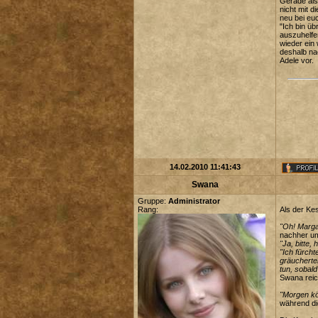
Gerade als 
nicht mit d
neu bei eu
"Ich bin üb
auszuhelfen
wieder ein
deshalb nac
Adele vor.
14.02.2010 11:41:43
Swana
Gruppe:
Administrator
Rang:
Als der Ke
"Oh! Marga
nachher um 
"Ja, bitte, 
"Ich fürch
gräucherten
tun, sobald
Swana reic
"Morgen kö
während die