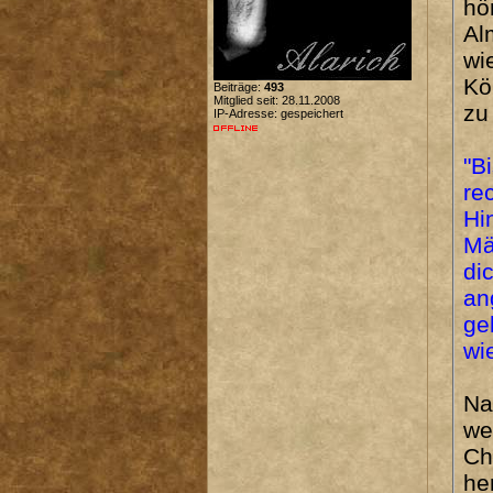
hö
Al
wi
Kö
Beiträge:
493
Mitglied seit: 28.11.2008
zu
IP-Adresse: gespeichert
"B
re
Hi
Mä
di
an
ge
wi
Na
we
Ch
he