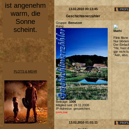
ist angenehm
13.02.2010 00:13:45
warm, die
Geschichtenerzähler
Sonne
Gruppe:
Benutzer
Rang:
scheint.
Mathi
Flink flit
Nur blöderw
Der Einfac
"He, hast d
gar nicht k
"Ääh, also,
PLOTS & MEHR
Beiträge:
1006
Mitglied seit: 26.11.2008
IP-Adresse: gespeichert
13.02.2010 01:01:11