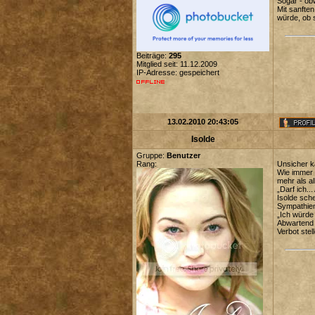
Sogar - ob
Mit sanften
würde, ob s
Beiträge:
295
Mitglied seit: 11.12.2009
IP-Adresse: gespeichert
13.02.2010 20:43:05
Isolde
Gruppe:
Benutzer
Rang:
Unsicher ka
Wie immer h
mehr als a
„Darf ich..
Isolde sch
Sympathien
„Ich würde
Abwartend s
Verbot stel