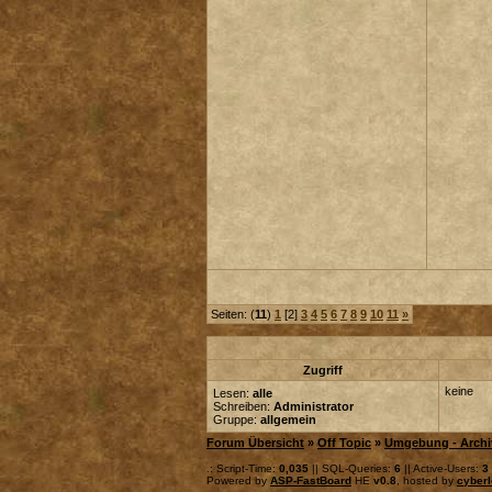
Seiten: (
11
)
1
[2]
3
4
5
6
7
8
9
10
11
»
Zugriff
keine
Lesen:
alle
Schreiben:
Administrator
Gruppe:
allgemein
Forum Übersicht
»
Off Topic
»
Umgebung - Archi
.: Script-Time:
0,035
|| SQL-Queries:
6
|| Active-Users:
3
Powered by
ASP-FastBoard
HE
v0.8
, hosted by
cyberl