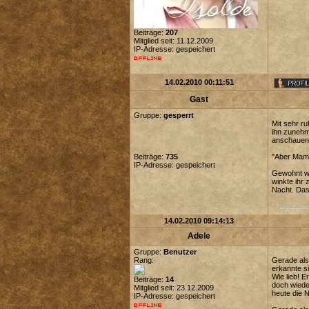
Beiträge:
207
Mitglied seit: 11.12.2009
IP-Adresse: gespeichert
14.02.2010 00:11:51
Gast
Gruppe:
gesperrt
Mit sehr r
ihn zunehme
anschauen
Beiträge:
735
"Aber Mam,
IP-Adresse: gespeichert
Gewohnt wo
winkte ihr 
Nacht. Das 
14.02.2010 09:14:13
Adele
Gruppe:
Benutzer
Rang:
Gerade als
erkannte si
Wie lieb! 
Beiträge:
14
doch wieder
Mitglied seit: 23.12.2009
heute die 
IP-Adresse: gespeichert