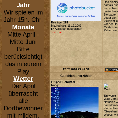
Das einzig
Jahr
damals aus
an die Röm
Wir spielen im
bertachtete
Sie bauten 
Jahr 15n. Chr.
sogar die 
Vielleicht
Beiträge:
295
vor der D
Monate
Mitglied seit: 11.12.2009
Mit diesen 
IP-Adresse: gespeichert
Raban war 
Mitte April -
Mitte Juni
Bitte
berücksichtigt
das in eurem
Play
12.02.2010 23:41:31
Geschichtenerzähler
Wetter
Gruppe:
Benutzer
Der April
Rang:
Mathi
überrascht
Ein wenig h
alle
Wala verst
Natürlich w
nachdenkli
Dorfbewohner
Klar wollte
"Gesehen ha
mit mildem,
Wupps, war