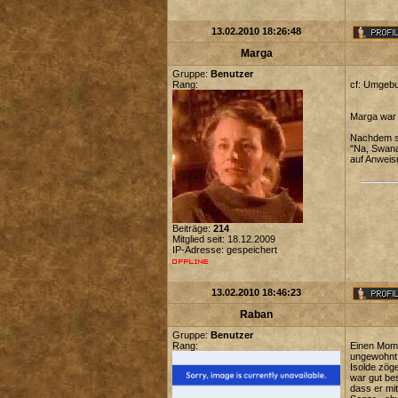
13.02.2010 18:26:48
Marga
Gruppe:
Benutzer
Rang:
cf: Umgebu
Marga war 
Nachdem sie
"Na, Swana
auf Anweis
Beiträge:
214
Mitglied seit: 18.12.2009
IP-Adresse: gespeichert
13.02.2010 18:46:23
Raban
Gruppe:
Benutzer
Rang:
Einen Momen
ungewohnt 
Isolde zöge
war gut bes
dass er mit