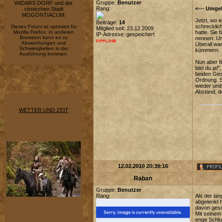
Gruppe:
Benutzer
WIDARS DORF und der
Rang:
<--- Umge
römischen Stadt
MOGONTIACUM.
Jetzt, wo 
Beiträge:
14
schrecklic
Dieses Forum ist optimiert für
Mitglied seit: 23.12.2009
Mozilla Firefox. In anderen
hatte. Sie 
IP-Adresse: gespeichert
Browsern kann es zu
nennen. Und
Abweichungen und
Überall wa
Schwiergkeiten in der
kümmern.
Ausführung kommen.
Nun aber f
bist du ja
beiden Ges
Ordnung. Si
wieder und
Abstand, de
WETTER UND ZEIT
12.02.2010 20:39:16
Raban
Gruppe:
Benutzer
Rang:
Als der la
abgelenkt 
davon gesc
Mit seinem
enge Schlu