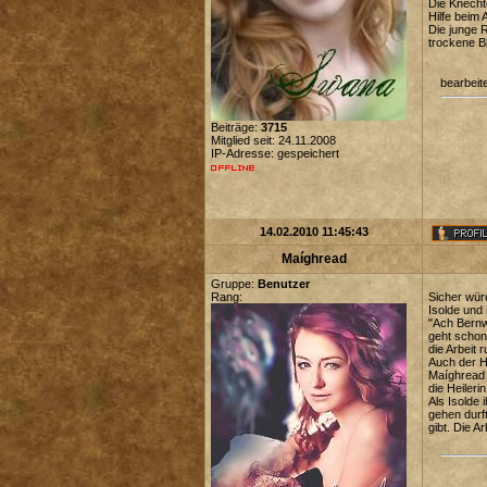
Die Knechte
Hilfe beim 
Die junge 
trockene Bl
bearbeit
Beiträge:
3715
Mitglied seit: 24.11.2008
IP-Adresse: gespeichert
14.02.2010 11:45:43
Maíghread
Gruppe:
Benutzer
Rang:
Sicher würd
Isolde und
"Ach Bernwa
geht schon
die Arbeit 
Auch der H
Maíghread 
die Heileri
Als Isolde
gehen durf
gibt. Die A