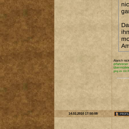
ni
ga
Da
ih
mo
Am
Alarich nic
erfahrener 
übermüdet
ging es mit 
14.02.2010 17:50:08