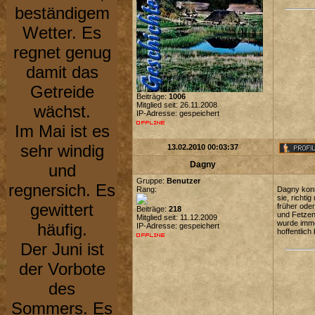
beständigem
Wetter. Es
regnet genug
damit das
Getreide
Beiträge:
1006
Mitglied seit: 26.11.2008
wächst.
IP-Adresse: gespeichert
Im Mai ist es
sehr windig
13.02.2010 00:03:37
Dagny
und
Gruppe:
Benutzer
regnersich. Es
Rang:
Dagny konn
sie, richt
gewittert
früher ode
Beiträge:
218
und Fetzen
Mitglied seit: 11.12.2009
wurde immer
häufig.
IP-Adresse: gespeichert
hoffentlich 
Der Juni ist
der Vorbote
des
Sommers. Es