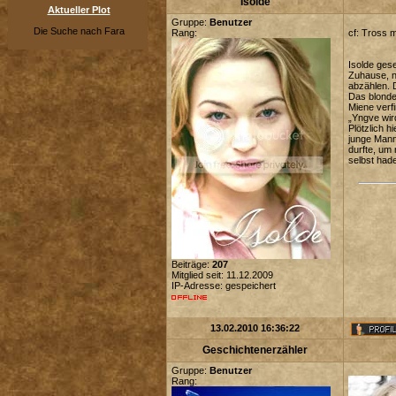
Isolde
Aktueller Plot
Gruppe:
Benutzer
Die Suche nach Fara
Rang:
cf: Tross m
Isolde gese
Zuhause, n
abzählen. 
Das blonde 
Miene verfi
„Yngve wir
Plötzlich h
junge Mann
durfte, um 
selbst hade
Beiträge:
207
Mitglied seit: 11.12.2009
IP-Adresse: gespeichert
13.02.2010 16:36:22
Geschichtenerzähler
Gruppe:
Benutzer
Rang: