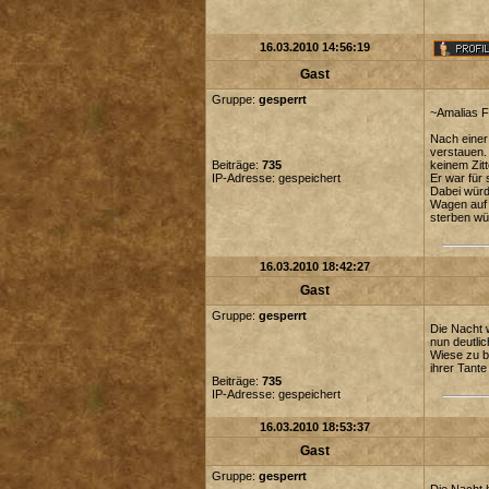
16.03.2010 14:56:19
Gast
Gruppe:
gesperrt
~Amalias F
Nach einer
verstauen.
Beiträge:
735
keinem Zit
IP-Adresse: gespeichert
Er war für 
Dabei würd
Wagen auf s
sterben wü
16.03.2010 18:42:27
Gast
Gruppe:
gesperrt
Die Nacht 
nun deutli
Wiese zu b
ihrer Tante
Beiträge:
735
IP-Adresse: gespeichert
16.03.2010 18:53:37
Gast
Gruppe:
gesperrt