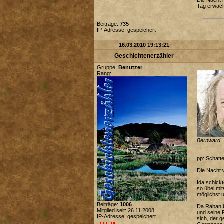
Die Nacht 
Tag erwach
Beiträge:
735
IP-Adresse: gespeichert
16.03.2010 19:13:21
Geschichtenerzähler
Gruppe:
Benutzer
Rang:
Bernward
pp: Schatte
Die Nacht 
Ida schick
so übel mi
möglichst 
Beiträge:
1006
Da Raban b
Mitglied seit: 26.11.2008
und seine 
IP-Adresse: gespeichert
sich, der 