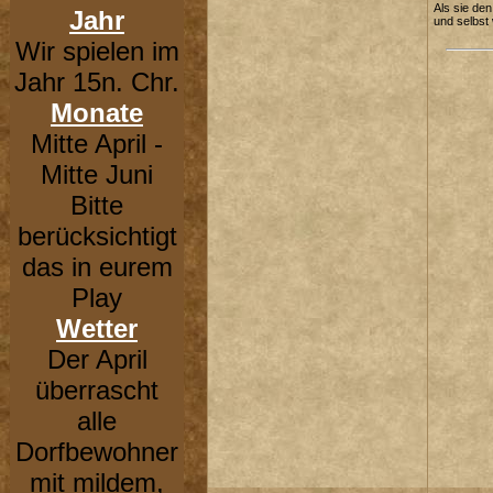
Als sie de
Jahr
und selbst
Wir spielen im
Jahr 15n. Chr.
Monate
Mitte April -
Mitte Juni
Bitte
berücksichtigt
das in eurem
Play
Wetter
Der April
überrascht
alle
Dorfbewohner
mit mildem,