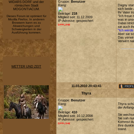
Gruppe:
Benutzer
WIDARS DORF und der
Rang:
Dagny stan
römischen Stadt
sich beide 
MOGONTIACUM.
Ihr Vater tr
Beiträge:
218
"Ich freue
Dieses Forum ist optimiert für
Mitglied seit: 11.12.2009
Mozilla Firefox. In anderen
was in uns
IP-Adresse: gespeichert
Browsern kann es zu
Dabei stri
Abweichungen und
sie auch ih
Schwiergkeiten in der
"Ich werde
Ausführung kommen.
Aber sie sc
Das verwirr
Verwirrt n
WETTER UND ZEIT
11.03.2010 20:43:41
Thyra
Gruppe:
Benutzer
Rang:
Thyra schüt
der Anfangs
Beiträge:
410
Sie wechse
Mitglied seit: 10.12.2008
Sie sah nu
IP-Adresse: gespeichert
Kommst du 
Ihre dunkl
stand.