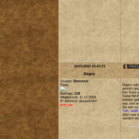
18.03.2010 18:47:21
Dagny
Gruppe:
Benutzer
Rang:
Dagny sah 
wirklich je
Der Kuss a
Beiträge:
218
Dabei fiel 
Mitglied seit: 11.12.2009
wirklich g
IP-Adresse: gespeichert
war, und er
Sie sah zu 
"Ich...weiß
Jetzt war 
nämlich ei