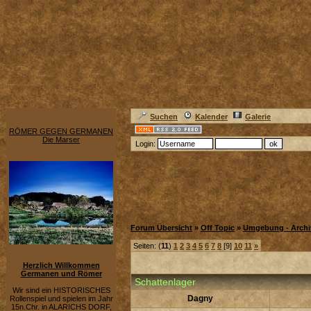
Suchen
Kalender
Galerie
RÖMER GEGEN GERMANEN
Die Marser
Login:
Forum Übersicht
»
Off Topic
»
Umgebung - Archi
Seiten: (
11
)
1
2
3
4
5
6
7
8
[9]
10
11
»
Herzlich Willkommen
Germanen und Römer
Schattenlager
Wir sind ein HISTORISCHES
Dagny
Rollenspiel und spielen im Jahr
15n.Chr. in ALARICHS DORF,