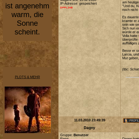
am heutige
ist angenehm
IP-Adresse: gespeichert
"Und du, K
noch nicht
warm, die
Es dauerte
Sonne
kramte er 
sein wie se
Sich nun en
scheint.
würde er er
Volla hatt
überprüfte
auffälliges
Bevor er se
Larcia, un
Mut geben,
(tbc: Scha
PLOTS & MEHR
11.03.2010 23:49:39
Dagny
Gruppe:
Benutzer
Rang:
Dagny hatte