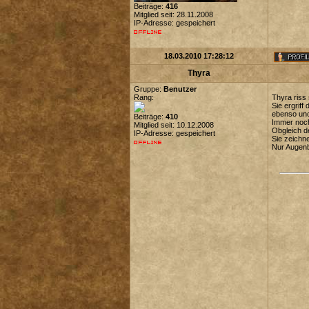
Beiträge:
416
Mitglied seit: 28.11.2008
IP-Adresse: gespeichert
18.03.2010 17:28:12
Thyra
Gruppe:
Benutzer
Rang:
Thyra riss
Sie ergriff
ebenso und 
Beiträge:
410
Immer noch
Mitglied seit: 10.12.2008
Obgleich de
IP-Adresse: gespeichert
Sie zeichn
Nur Augenb