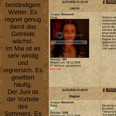
11.03.2010 21:31:10
beständigem
Larcia
Wetter. Es
Gruppe:
Benutzer
regnet genug
Rang:
Schon in d
undankbare
verwundete
damit das
auf sie di
zerstört. 
Getreide
lange laufe
Romaeus ko
wächst.
Ragnar küss
gegessen h
„Pass auf d
Im Mai ist es
„Wir warten
sehr windig
Beiträge:
297
und
Mitglied seit: 08.12.2008
IP-Adresse: gespeichert
regnersich. Es
gewittert
häufig.
Der Juni ist
11.03.2010 23:26:01
Ragnar
der Vorbote
Gruppe:
Benutzer
des
Rang:
Ein wenig s
ihr ziehen
Sommers. Es
"Versproche
Beiträge:
1156
"Ich werd 
Mitglied seit: 13.12.2008