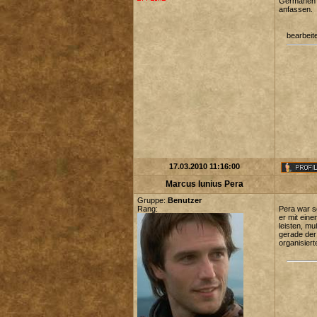
Germanen
anfassen.
bearbeit
17.03.2010 11:16:00
Marcus Iunius Pera
Gruppe:
Benutzer
Rang:
Pera war so
er mit ein
leisten, m
gerade der
organisier