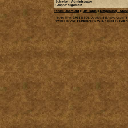
Schreiben:
Administrator
Gruppe:
allgemein
Forum Übersicht
»
Off Topic
»
Umgebung - Archi
.: Script-Time:
0,031
|| SQL-Queries:
6
|| Active-Users:
3
Powered by
ASP-FastBoard
HE
v0.8
, hosted by
cyberl