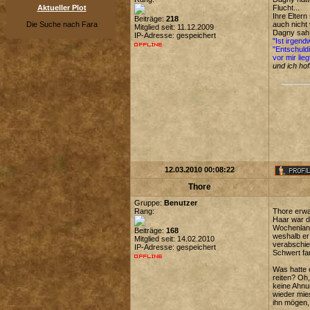
Aktueller Plot
Flucht...
Ihre Eltern
Beiträge:
218
Die Suche nach Fara
auch nicht v
Mitglied seit: 11.12.2009
Dagny sah 
IP-Adresse: gespeichert
"Ist irgend
"Entschuldi
vor mir liegt
und ich hof
12.03.2010 00:08:22
Thore
Gruppe:
Benutzer
Rang:
Thore erwa
Haar war d
Wochenlang
Beiträge:
168
weshalb er
Mitglied seit: 14.02.2010
verabschie
IP-Adresse: gespeichert
Schwert fa
Was hatte 
reiten? Oh,
keine Ahnun
wieder mie
ihn mögen, 