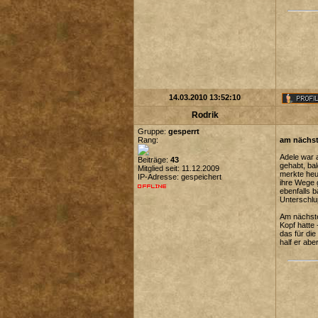
14.03.2010 13:52:10
Rodrik
Gruppe:
gesperrt
Rang:
am nächst
Adele war 
Beiträge:
43
gehabt, bal
Mitglied seit: 11.12.2009
merkte heu
IP-Adresse: gespeichert
ihre Wege 
ebenfalls 
Unterschlu
Am nächste
Kopf hatte
das für die
half er ab