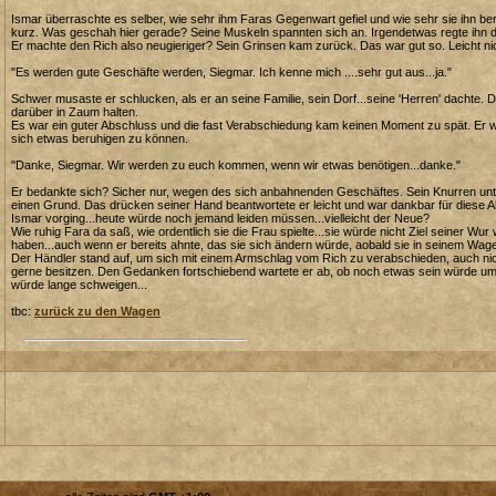
Ismar überraschte es selber, wie sehr ihm Faras Gegenwart gefiel und wie sehr sie ihn be
kurz. Was geschah hier gerade? Seine Muskeln spannten sich an. Irgendetwas regte ihn 
Er machte den Rich also neugieriger? Sein Grinsen kam zurück. Das war gut so. Leicht nic
"Es werden gute Geschäfte werden, Siegmar. Ich kenne mich ....sehr gut aus...ja."
Schwer musaste er schlucken, als er an seine Familie, sein Dorf...seine 'Herren' dacht
darüber in Zaum halten.
Es war ein guter Abschluss und die fast Verabschiedung kam keinen Moment zu spät. Er wü
sich etwas beruhigen zu können.
"Danke, Siegmar. Wir werden zu euch kommen, wenn wir etwas benötigen...danke."
Er bedankte sich? Sicher nur, wegen des sich anbahnenden Geschäftes. Sein Knurren unt
einen Grund. Das drücken seiner Hand beantwortete er leicht und war dankbar für diese A
Ismar vorging...heute würde noch jemand leiden müssen...vielleicht der Neue?
Wie ruhig Fara da saß, wie ordentlich sie die Frau spielte...sie würde nicht Ziel seiner W
haben...auch wenn er bereits ahnte, das sie sich ändern würde, aobald sie in seinem Wage
Der Händler stand auf, um sich mit einem Armschlag vom Rich zu verabschieden, auch nick
gerne besitzen. Den Gedanken fortschiebend wartete er ab, ob noch etwas sein würde um
würde lange schweigen...
tbc:
zurück zu den Wagen