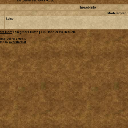
alle Zeiten sind
GMT +1:00
Thread-Info
Moderatoren
keine
ars Dorf
» Siegmars Hütte | Ein Händler zu Besuch
ctive-Users:
3 004
:.
sted by
cyberlord.at