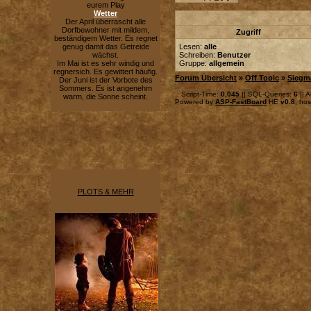
eurem Play
Wetter
Der April überrascht alle
Dorfbewohner mit mildem,
Zugriff
beständigem Wetter. Es regnet
genug damit das Getreide
Lesen:
alle
wächst.
Schreiben:
Benutzer
Im Mai ist es sehr windig und
Gruppe:
allgemein
regnersich. Es gewittert häufig.
Forum Übersicht
»
Off Topic
»
Siegm
Der Juni ist der Vorbote des
Sommers. Es ist angenehm
.: Script-Time:
0,045
|| SQL-Queries:
6
|| A
warm, die Sonne scheint.
Powered by
ASP-FastBoard
HE
v0.8
, ho
PLOTS & MEHR