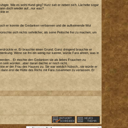
ruhigte. Wie es wohl Hund ging? Kurz sah er neben sich. Lächelte sogar
dann doch wieder auf...nur was?
kte er.
e. Doch er konnte die Gedanken verbannen und die aufkeimende Wut
nschte sich nichts sehnlicher, als seine Peitsche frei zu machen, um
erdrückte er. Er brauchte einen Grund. Ganz dringend brauchte er
blenkung. Wenn sie ihn ein wenig nur kannte, würde Fara ahnen, was in
ur werden... Er mochte den Gedanken sie als liebes Frauchen zu
n sein würden...aber daran dachte er noch nicht.
te er der Frau des Hauses zu. Sie war wirklich hübsch...sie würde er
 dann erst die Hütte des Richs mit Fara zusammen zu verlassen. Er