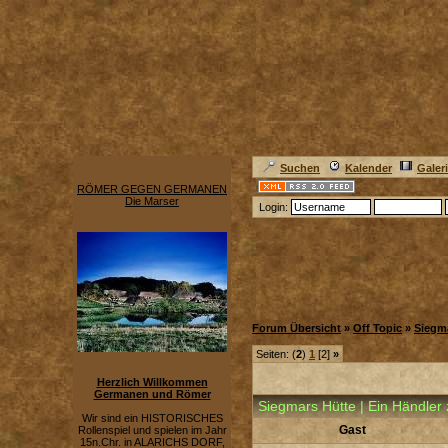
Suchen
Kalender
Galer
RÖMER GEGEN GERMANEN
Die Marser
Login:
Forum Übersicht
»
Off Topic
»
Siegm
Seiten: (
2
)
1
[2]
»
Herzlich Willkommen
Germanen und Römer
Siegmars Hütte | Ein Händler
Wir sind ein HISTORISCHES
Gast
Rollenspiel und spielen im Jahr
15n.Chr. in ALARICHS DORF,