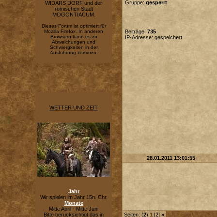
Gruppe:
gesperrt
WIDARS DORF und der
römischen Stadt
MOGONTIACUM.
Dieses Forum ist optimiert für
Mozilla Firefox. In anderen
Beiträge:
735
Browsern kann es zu
IP-Adresse: gespeichert
Abweichungen und
Schwiergkeiten in der
Ausführung kommen.
WETTER UND ZEIT
28.01.2011 13:01:55
Jahr
Wir spielen im Jahr 15n. Chr.
Monate
Mitte April - Mitte Juni
Bitte berücksichtigt das in
Seiten: (
2
)
1
[2]
»