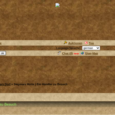
ie
Auktionen
Top
Language/Sprache:
Chat (
0
)
User-Map
new
ars Dorf
» Siegmars Hütte | Ein Händler zu Besuch
 zu Besuch