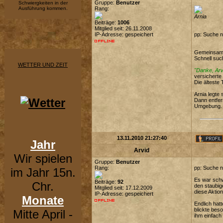
Gruppe:
Benutzer
Schwiergkeiten in der
Ausführung kommen.
Rang:
Arnia
Beiträge:
1006
Mitglied seit: 26.11.2008
IP-Adresse: gespeichert
pp: Suche n
Gemeinsam m
Schnell suc
WETTER UND ZEIT
"Danke, Arv
versicherte 
Die älteste
Arnia legte
Dann entfer
Umgebung.
13.11.2010 21:27:40
Jahr
Arvid
Wir spielen
Gruppe:
Benutzer
Rang:
pp: Suche n
im Jahr 15n.
Es war schw
Beiträge:
92
Chr.
den staubig
Mitglied seit: 17.12.2009
diese Aktion
IP-Adresse: gespeichert
Monate
Endlich hat
blickte bes
Mitte April -
ihm einfach