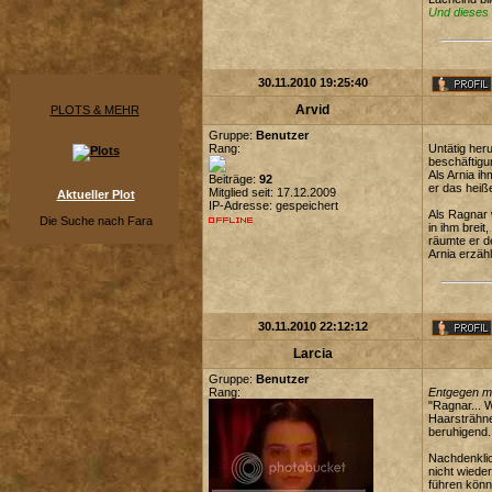
Und dieses m
30.11.2010 19:25:40
Arvid
PLOTS & MEHR
Gruppe:
Benutzer
Rang:
Untätig her
beschäftigu
Als Arnia i
Beiträge:
92
er das heiße
Mitglied seit: 17.12.2009
Aktueller Plot
IP-Adresse: gespeichert
Als Ragnar 
Die Suche nach Fara
in ihm brei
räumte er d
Arnia erzähl
30.11.2010 22:12:12
Larcia
Gruppe:
Benutzer
Rang:
Entgegen m
"Ragnar... 
Haarsträhne
beruhigend. 
Nachdenklic
nicht wiede
führen kön