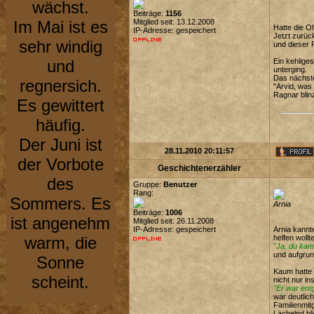
wächst.
Beiträge:
1156
Im Mai ist es
Mitglied seit: 13.12.2008
Hatte die O
IP-Adresse: gespeichert
Jetzt zurüc
sehr windig
und dieser 
und
Ein kehlige
unterging.
Das nächste
regnersich.
"Arvid, was 
Ragnar blin
Es gewittert
häufig.
Der Juni ist
28.11.2010 20:11:57
der Vorbote
Geschichtenerzähler
des
Gruppe:
Benutzer
Rang:
Sommers. Es
Arnia
Beiträge:
1006
ist angenehm
Mitglied seit: 26.11.2008
IP-Adresse: gespeichert
Arnia kannt
warm, die
helfen wollt
"Ja, du kan
und aufgrun
Sonne
Kaum hatte 
scheint.
nicht nur i
"Er war ent
war deutlic
Familienmit
Lächelnd bl