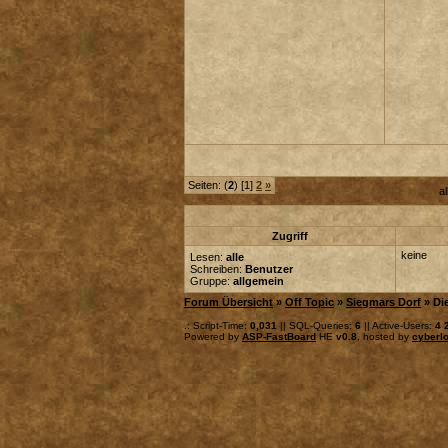
Seiten: (
2
) [1]
2
»
a
Zugriff
keine
Lesen:
alle
Schreiben:
Benutzer
Gruppe:
allgemein
Forum Übersicht
»
Off Topic
»
Siegmars Dorf
» Di
.: Script-Time:
0,031
|| SQL-Queries:
6
|| Active-Users:
4 
Powered by
ASP-FastBoard
HE
v0.8
, hosted by
cyberlo