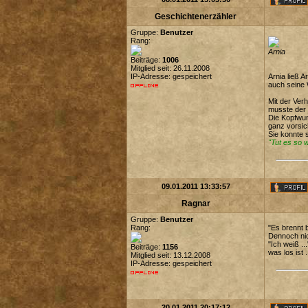
Geschichtenerzähler
Gruppe:
Benutzer
Rang:
Arnia
Beiträge:
1006
Mitglied seit: 26.11.2008
IP-Adresse: gespeichert
Arnia ließ 
auch seine 
Mit der Ver
musste der 
Die Kopfwun
ganz vorsich
Sie konnte 
"Tut es so 
09.01.2011 13:33:57
Ragnar
Gruppe:
Benutzer
Rang:
"Es brennt b
Dennoch nic
"Ich weiß .
Beiträge:
1156
was los ist 
Mitglied seit: 13.12.2008
IP-Adresse: gespeichert
20.01.2011 20:17:12