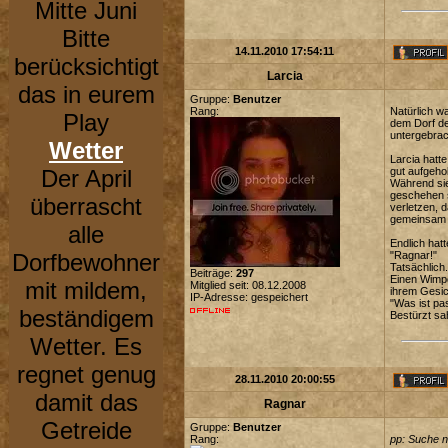
Mitte Juni
Bitte
14.11.2010 17:54:11
berücksichtigt
Larcia
das in eurem
Gruppe:
Benutzer
Rang:
Natürlich w
Play
dem Dorf de
untergebrac
Wetter
Larcia hatt
Der April
gut aufgeho
Während sie
geschehen s
überrascht
verletzen, d
gemeinsam ü
alle
Endlich hatt
Dorfbewohner
"Ragnar!"
Tatsächlich
Beiträge:
297
Einen Wimpe
mit mildem,
Mitglied seit: 08.12.2008
ihrem Gesic
IP-Adresse: gespeichert
"Was ist pa
beständigem
Bestürzt sa
Wetter. Es
regnet genug
28.11.2010 20:00:55
damit das
Ragnar
Getreide
Gruppe:
Benutzer
Rang:
pp: Suche n