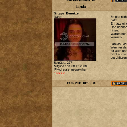
Larcia
Gruppe:
Benutzer
Rang:
Es gab nich
hatte.
Er hatte ein
Und dennoch
hinzu.
Warum nur
Warum?
Larcias Bli
Wenn er das
für alles un
nicht nur
ve
beschützen
Beiträge:
297
Mitglied seit: 08.12.2008
IP-Adresse: gespeichert
13.02.2011 10:19:58