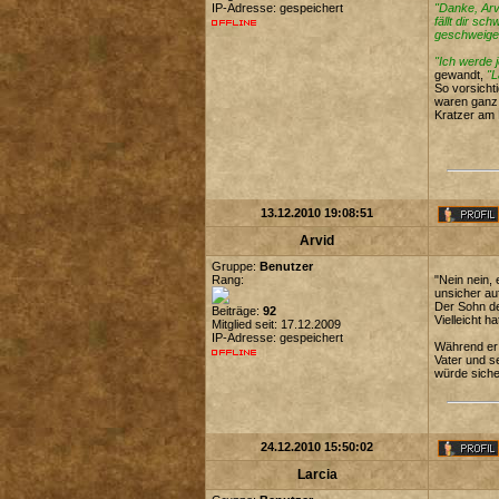
IP-Adresse: gespeichert
"Danke, Arv
fällt dir sc
geschweige
"Ich werde 
gewandt,
"L
So vorsicht
waren ganz 
Kratzer am
13.12.2010 19:08:51
Arvid
Gruppe:
Benutzer
Rang:
"Nein nein,
unsicher au
Der Sohn de
Beiträge:
92
Vielleicht 
Mitglied seit: 17.12.2009
IP-Adresse: gespeichert
Während er 
Vater und s
würde siche
24.12.2010 15:50:02
Larcia