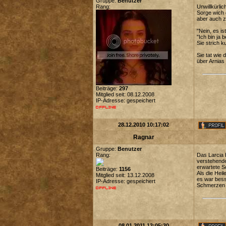
Gruppe:
Benutzer
Rang:
Unwillkürli
Sorge wich 
aber auch zu
"Nein, es is
"Ich bin ja be
Sie strich 
Sie tat wie 
über Arnias
Beiträge:
297
Mitglied seit: 08.12.2008
IP-Adresse: gespeichert
28.12.2010 10:17:02
Ragnar
Gruppe:
Benutzer
Rang:
Das Larcia b
verstehende
erwartete S
Beiträge:
1156
Als die Hei
Mitglied seit: 13.12.2008
es war bess
IP-Adresse: gespeichert
Schmerzen w
08.01.2011 13:05:30