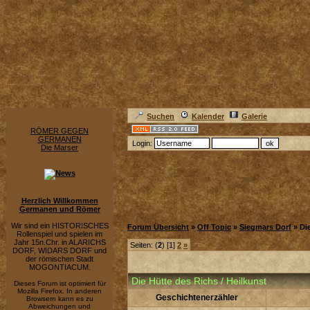
Suchen
Kalender
Galerie
RÖMER GEGEN
GERMANEN
Login:
Die Marser
Herzlich Willkommen
Germanen und Römer
Wir sind ein HISTORISCHES
Forum Übersicht
»
Off Topic
»
Siegmars Dorf
» Di
Rollenspiel und spielen im
Jahr 15n.Chr. in ALARICHS
Seiten: (
2
) [1]
2
»
DORF, WIDARS DORF und
der römischen Stadt
MOGONTIACUM.
Die Hütte des Richs / Heilkunst
Dieses Forum ist optimiert für
Mozilla Firefox. In anderen
Geschichtenerzähler
Browsern kann es zu
Abweichungen und