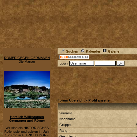
Suchen
Kalender
Galerie
RÖMER GEGEN GERMANEN
Die Marser
Login:
Forum Übersicht
» Profil ansehen
Vorname
Herzlich Willkommen
Nachname
Germanen und Römer
Gruppe
Wir sind ein HISTORISCHES
Rang
Rollenspiel und spielen im Jahr
15n.Chr. in ALARICHS DORF,
Geschlecht
-