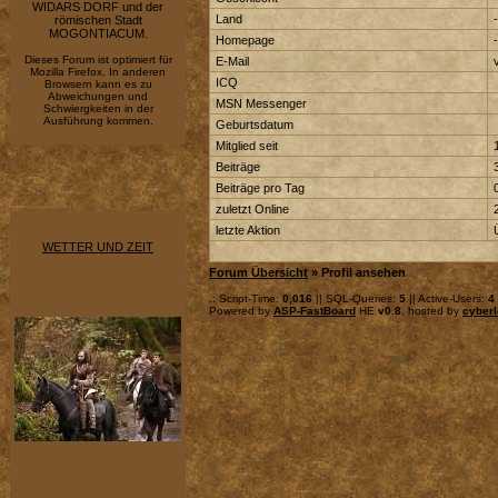
WIDARS DORF und der
Land
-
römischen Stadt
MOGONTIACUM.
Homepage
-
Dieses Forum ist optimiert für
E-Mail
Mozilla Firefox. In anderen
ICQ
Browsern kann es zu
Abweichungen und
MSN Messenger
Schwiergkeiten in der
Ausführung kommen.
Geburtsdatum
Mitglied seit
Beiträge
Beiträge pro Tag
zuletzt Online
letzte Aktion
WETTER UND ZEIT
Forum Übersicht
» Profil ansehen
.: Script-Time:
0,016
|| SQL-Queries:
5
|| Active-Users:
4
Powered by
ASP-FastBoard
HE
v0.8
, hosted by
cyberl