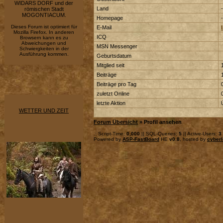
WIDARS DORF und der
Land
-
römischen Stadt
MOGONTIACUM.
Homepage
-
Dieses Forum ist optimiert für
E-Mail
Mozilla Firefox. In anderen
ICQ
Browsern kann es zu
Abweichungen und
MSN Messenger
Schwiergkeiten in der
Ausführung kommen.
Geburtsdatum
Mitglied seit
Beiträge
Beiträge pro Tag
zuletzt Online
letzte Aktion
WETTER UND ZEIT
Forum Übersicht
» Profil ansehen
.: Script-Time:
0,000
|| SQL-Queries:
5
|| Active-Users:
3
Powered by
ASP-FastBoard
HE
v0.8
, hosted by
cyberl