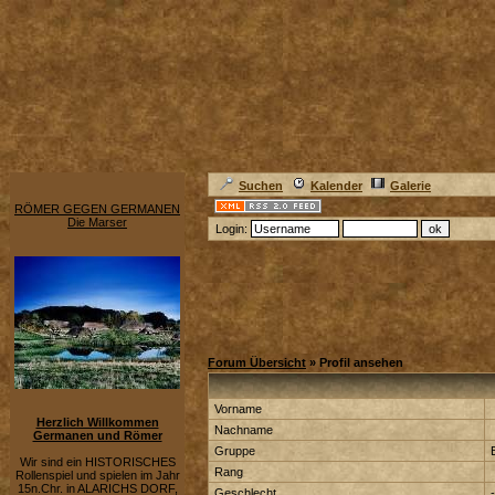
Suchen
Kalender
Galerie
RÖMER GEGEN GERMANEN
Die Marser
Login:
Forum Übersicht
» Profil ansehen
Vorname
Herzlich Willkommen
Nachname
Germanen und Römer
Gruppe
Wir sind ein HISTORISCHES
Rang
Rollenspiel und spielen im Jahr
15n.Chr. in ALARICHS DORF,
Geschlecht
-