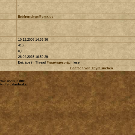
-
-
liebfrettchen@gmx.de
10.12.2008 14:36:36
410
0,1
26.04.2015 16:50:29
Beiträge im Thread
Frauengespräch
lesen
Beiträge von Thyra suchen
ctive-Users:
2 899
:.
sted by
cyberlord.at