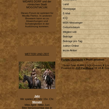
WIDARS DORF und der
Land
römischen Stadt
MOGONTIACUM.
Homepage
Dieses Forum ist optimiert für
E-Mail
Mozilla Firefox. In anderen
ICQ
Browsern kann es zu
Abweichungen und
MSN Messenger
Schwiergkeiten in der
Ausführung kommen.
Geburtsdatum
Mitglied seit
Beiträge
Beiträge pro Tag
zuletzt Online
letzte Aktion
WETTER UND ZEIT
Forum Übersicht
» Profil ansehen
.: Script-Time:
0,000
|| SQL-Queries:
6
|| A
Powered by
ASP-FastBoard
HE
v0.8
, ho
Jahr
Wir spielen im Jahr 15n. Chr.
Monate
Mitte April - Mitte Juni
Bitte berücksichtigt das in