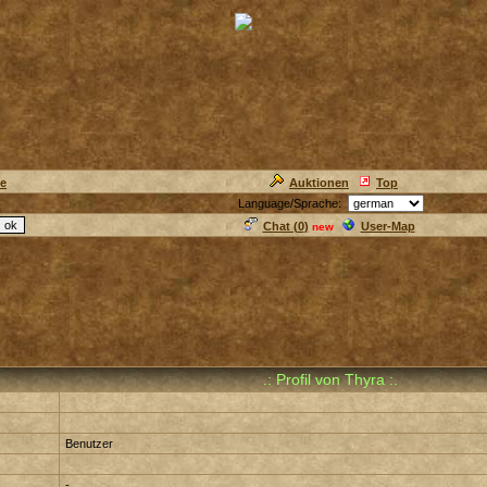
ie
Auktionen
Top
Language/Sprache:
Chat (
0
)
User-Map
new
.: Profil von Thyra :.
Benutzer
-