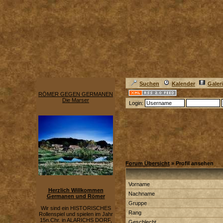
Suchen
Kalender
Galer
RÖMER GEGEN GERMANEN
Die Marser
Login:
Forum Übersicht
» Profil ansehen
Vorname
Herzlich Willkommen
Nachname
Germanen und Römer
Gruppe
Wir sind ein HISTORISCHES
Rang
Rollenspiel und spielen im Jahr
15n.Chr. in ALARICHS DORF,
Geschlecht