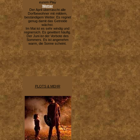
eurem Play
Wetter
Der April überrascht alle
Dorfbewohner mit mildem,
beständigem Wetter. Es regnet
genug damit das Getreide
wächst.
Im Mai ist es sehr windig und
regnersich. Es gewittert häufig.
Der Juni ist der Vorbote des
Sommers. Es ist angenehm
warm, die Sonne scheint.
PLOTS & MEHR