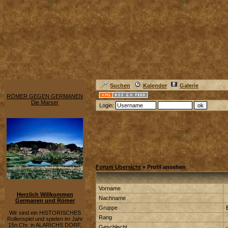
Suchen
Kalender
Galerie
RÖMER GEGEN GERMANEN
Die Marser
Login:
Forum Übersicht
» Profil ansehen
Vorname
Herzlich Willkommen
Nachname
Germanen und Römer
Gruppe
Wir sind ein HISTORISCHES
Rang
Rollenspiel und spielen im Jahr
15n.Chr. in ALARICHS DORF,
Geschlecht
-