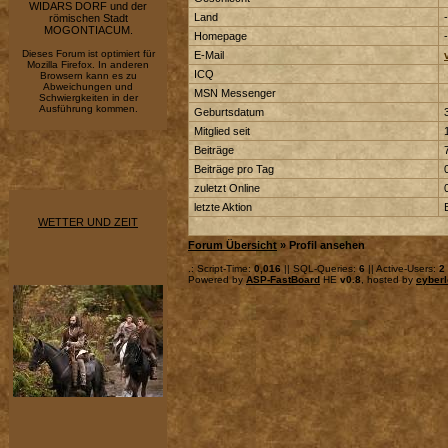
WIDARS DORF und der
Land
-
römischen Stadt
MOGONTIACUM.
Homepage
-
Dieses Forum ist optimiert für
E-Mail
Mozilla Firefox. In anderen
ICQ
Browsern kann es zu
Abweichungen und
MSN Messenger
Schwiergkeiten in der
Ausführung kommen.
Geburtsdatum
Mitglied seit
Beiträge
Beiträge pro Tag
zuletzt Online
letzte Aktion
WETTER UND ZEIT
Forum Übersicht
» Profil ansehen
.: Script-Time:
0,016
|| SQL-Queries:
6
|| Active-Users:
2
Powered by
ASP-FastBoard
HE
v0.8
, hosted by
cyberl