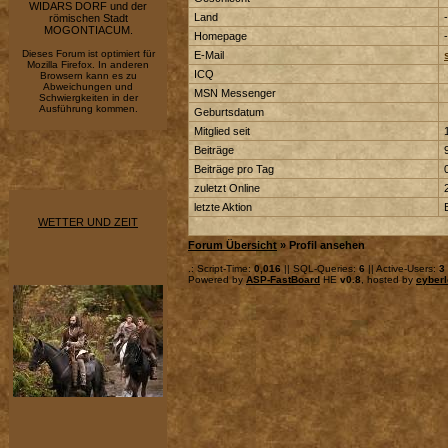
WIDARS DORF und der
Land
-
römischen Stadt
MOGONTIACUM.
Homepage
-
Dieses Forum ist optimiert für
E-Mail
Mozilla Firefox. In anderen
ICQ
Browsern kann es zu
Abweichungen und
MSN Messenger
Schwiergkeiten in der
Ausführung kommen.
Geburtsdatum
Mitglied seit
Beiträge
Beiträge pro Tag
zuletzt Online
letzte Aktion
WETTER UND ZEIT
Forum Übersicht
» Profil ansehen
.: Script-Time:
0,016
|| SQL-Queries:
6
|| Active-Users:
3
Powered by
ASP-FastBoard
HE
v0.8
, hosted by
cyberl