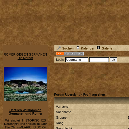
Suchen
Kalender
Galerie
RÖMER GEGEN GERMANEN
Die Marser
Login:
Forum Übersicht
» Profil ansehen
Vorname
Herzlich Willkommen
Nachname
Germanen und Römer
Gruppe
Wir sind ein HISTORISCHES
Rang
Rollenspiel und spielen im Jahr
15n.Chr. in ALARICHS DORF,
Geschlecht
-